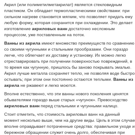
Акрил (или полиметилметакрилат) является стекловидным
пластиком. Он обладает термопластическими свойствами: при
сильном нагреве становится мягким, что позволяет придать ему
любую форму, которая сохранится при охлаждении. Это делает
изготовление
акриловых ванн
достаточно несложным
процессом, уже поставленным на поток.
Ванны из акрила
имеют множество преимуществ по сравнению
со своими чугунными и стальными прообразами. Они гораздо
легче, что облегчает их доставку и установку. Их можно легко
отреставрировать при получении поверхностью повреждений, в
то время как чугунную, пришлось бы заново покрывать эмалью.
Акрил лучше металла сохраняет тепло, не позволяя воде быстро
остывать; при этом они постоянно остаются теплыми.
Ванны из
акрила
не ржавеют и легко моются.
Вполне естественно, что эти ванны нового поколения ценятся
обывателями гораздо выше старых «чугунок». Превосходство
акриловых ванн
перед стальными и чугунными налицо.
Стоит отметить, что стоимость акриловых ванн на данный
момент несколько выше, чем на другие виды. Цель в этом случае
вполне оправдывает потраченные средства: правильном уходе и
бережном обращении служит очень долго, обеспечивая при