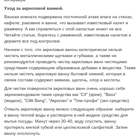
Уход за акриловой ванной.
Ванная комната подвержена постоянной атаке влаги на стенах,
кафеле, раковине и ванне, что вызывает известковый налет и
ржавчину. А как справляться с этой напастью знают не все.
Читайте статью, боритесь с ржавчиной, известковым налетом и
держите все под контролем.
Начнем с того, что акриловые ванны категорически нельзя
чистить металлическими щетками и губками, а также не
рекомендуется проводить чистку акриловых ванн чистящими
средствами содержащим абразивные добавки и вещества. Также
нельзя чистить акриловую ванну бытовой химией, которая в
своем составе содержит аммиак, щелочь, хлор и кислоты.
Для чистки поверхности акриловых ванн очень хорошо себя
зарекомендовали такие средства как "Cif" (крем), "Bass"
(жидкое), "Cillit Bang", "Акрилан" и "Тим-профи" (эко-средство).
Отмыть акриловую ванну можно следующим образом: наберите
в ванну теплой воды и растворите в ней жидкое средство для
мытья посуды. Минут через 30-40, воду спустить, ванну
протереть мягкой губкой или целлюлозной салфеткой. Затем
ванну ополоснуть.