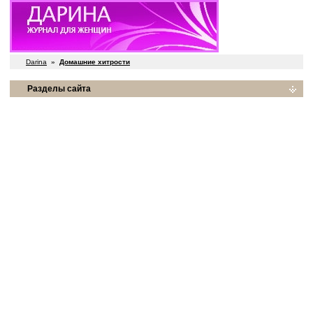
Darina
»
Домашние хитрости
Разделы сайта