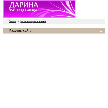
Darina
»
На все случаи жизни
Разделы сайта