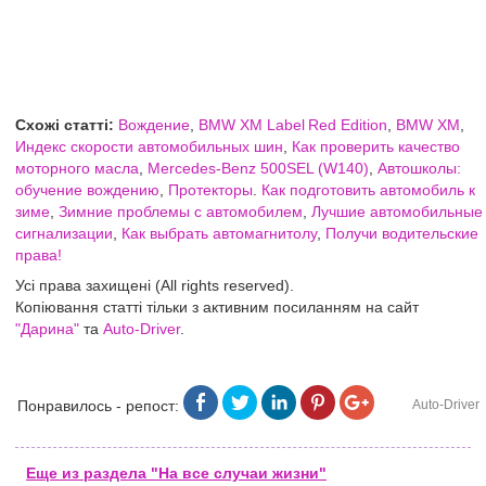
Схожі статті:
Вождение
,
BMW XM Label Red Edition
,
BMW XM
,
Индекс скорости автомобильных шин
,
Как проверить качество
моторного масла
,
Mercedes-Benz 500SEL (W140)
,
Автошколы:
обучение вождению
,
Протекторы
.
Как подготовить автомобиль к
зиме
,
Зимние проблемы с автомобилем
,
Лучшие автомобильные
сигнализации
,
Как выбрать автомагнитолу
,
Получи водительские
права!
Усі права захищені (All rights reserved).
Копіювання статті тільки з активним посиланням на сайт
"Дарина"
та
Auto-Driver
.
Понравилось - репост:
Auto-Driver
Еще из раздела "На все случаи жизни"