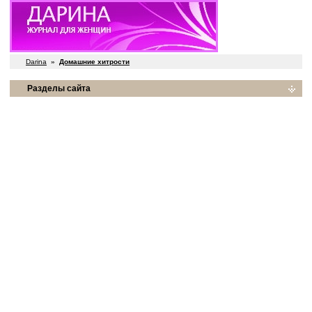
Darina
»
Домашние хитрости
Разделы сайта