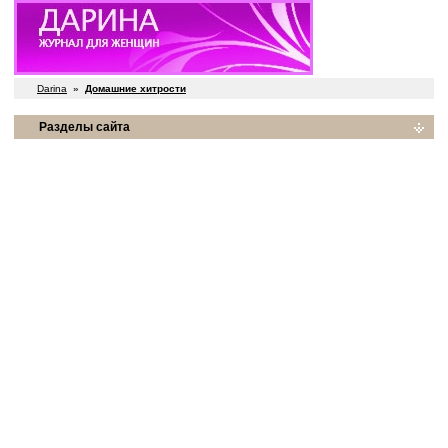
Darina
»
Домашние хитрости
Разделы сайта