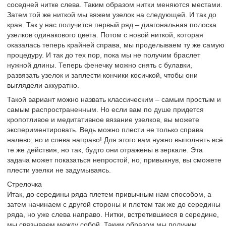
соседней нитке слева. Таким образом нитки меняются местами.
Затем той же ниткой мы вяжем узелок на следующей. И так до
края. Так у нас получится первый ряд – диагональная полоска
узелков одинакового цвета. Потом с новой ниткой, которая
оказалась теперь крайней справа, мы проделываем ту же самую
процедуру. И так до тех пор, пока мы не получим браслет
нужной длины. Теперь фенечку можно снять с булавки,
развязать узелок и заплести кончики косичкой, чтобы они
выглядели аккуратно.
Такой вариант можно назвать классическим – самым простым и
самым распространенным. Но если вам по душе придется
кропотливое и медитативное вязание узелков, вы можете
экспериментировать. Ведь можно плести не только справа
налево, но и слева направо! Для этого вам нужно выполнять всё
те же действия, но так, будто они отражены в зеркале. Эта
задача может показаться непростой, но, привыкнув, вы сможете
плести узелки не задумываясь.
Стрелочка
Итак, до середины ряда плетем привычным нам способом, а
затем начинаем с другой стороны и плетем так же до середины
ряда, но уже слева направо. Нитки, встретившиеся в середине,
мы связываем между собой. Таким образом мы получим