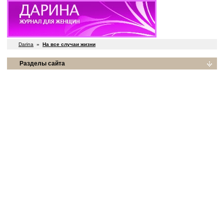
Darina
»
На все случаи жизни
Разделы сайта