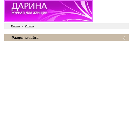
Darina
»
Стиль
Разделы сайта