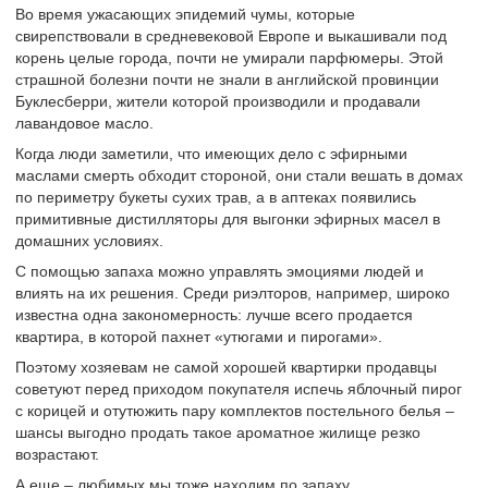
Во время ужасающих эпидемий чумы, которые
свирепствовали в средневековой Европе и выкашивали под
корень целые города, почти не умирали парфюмеры. Этой
страшной болезни почти не знали в английской провинции
Буклесберри, жители которой производили и продавали
лавандовое масло.
Когда люди заметили, что имеющих дело с эфирными
маслами смерть обходит стороной, они стали вешать в домах
по периметру букеты сухих трав, а в аптеках появились
примитивные дистилляторы для выгонки эфирных масел в
домашних условиях.
С помощью запаха можно управлять эмоциями людей и
влиять на их решения. Среди риэлторов, например, широко
известна одна закономерность: лучше всего продается
квартира, в которой пахнет «утюгами и пирогами».
Поэтому хозяевам не самой хорошей квартирки продавцы
советуют перед приходом покупателя испечь яблочный пирог
с корицей и отутюжить пару комплектов постельного белья –
шансы выгодно продать такое ароматное жилище резко
возрастают.
А еще – любимых мы тоже находим по запаху.