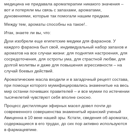
медицина не придавала ароматерапии никакого значения –
вот и потеряли мы связь с запахами, ароматами,
дуновениями, которые так помогали нашим предкам.
Между тем, ароматы способны на такое!..
Итак, знаете ли вы, что:
Духи изобрели еще египетские медики для фараонов. У
каждого фараона был свой, индивидуальный набор запахов и
ароматов на все случаи жизни: для поднятия настроения, для
сосредоточения, для остроты ума, для страстной любви, для
долгой молитвы и даже для повышения агрессивности – на
случай боевых действий.
Ароматические масла входили и в загадочный рецепт состава,
при помощи которого мумифицировались знаменитые на весь
мир останки почивших правителей – и все мумии по истечении
тысячелетий чувствуют себя вполне сносно.
Процесс дистилляции эфирных масел довел почти до
современного совершенства знаменитый иранский ученый
Авиценна в 10 веке нашей эры. Кстати, сведения об ароматах,
содержащиеся в его трудах, до сих пор активно используются
в фармацевтике.