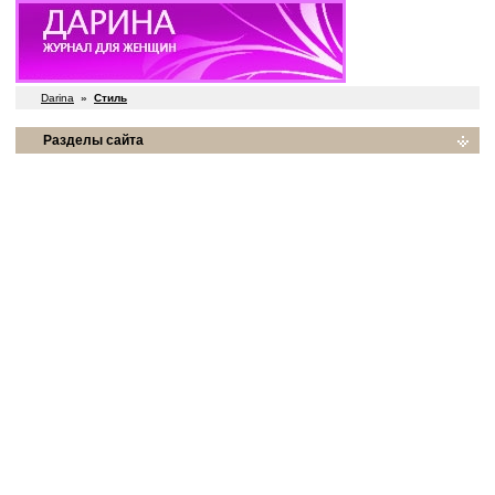
Darina
»
Стиль
Разделы сайта