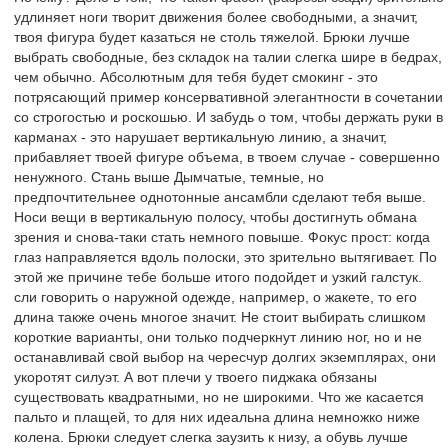
удлиняет ноги творит движения более свободными, а значит,
твоя фигура будет казаться не столь тяжелой. Брюки лучше
выбрать свободные, без складок на талии слегка шире в бедрах,
чем обычно. Абсолютным для тебя будет смокинг - это
потрясающий пример консервативной элегантности в сочетании
со строгостью и роскошью. И забудь о том, чтобы держать руки в
карманах - это нарушает вертикальную линию, а значит,
прибавляет твоей фигуре объема, в твоем случае - совершенно
ненужного. Стань выше Дымчатые, темные, но
предпочтительнее однотонные ансамбли сделают тебя выше.
Носи вещи в вертикальную полосу, чтобы достигнуть обмана
зрения и снова-таки стать немного повыше. Фокус прост: когда
глаз направляется вдоль полоски, это зрительно вытягивает. По
этой же причине тебе больше итого подойдет и узкий галстук.
сли говорить о наружной одежде, например, о жакете, то его
длина также очень многое значит. Не стоит выбирать слишком
короткие варианты, они только подчеркнут линию ног, но и не
останавливай свой выбор на чересчур долгих экземплярах, они
укоротят силуэт. А вот плечи у твоего пиджака обязаны
существовать квадратными, но не широкими. Что же касается
пальто и плащей, то для них идеальна длина немножко ниже
колена. Брюки следует слегка заузить к низу, а обувь лучше