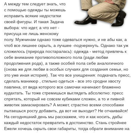
А между тем следует знать, что
с помощью одежды ты можешь
исправить всякие недостатки
своей фигуры. И такая Задача
выбора: что идет, а что нет -
присуща не лишь женскому
полу. Мужчинам однако тоже одеваться нужно, и не абы как, а
чтоб все лишнее скрыть, а лучшее -подчеркнуть. Однако так уж
сложилось (природа постаралась): одежда - метод привлечь к
себе внимание противоположного пола (ради любви
продолжения рода), а также особей пола себе аналогичного
(снова же для любви в особых случаях для создания семьи, но
это уже иная история). Так что все ухищрения: подкачать пресс,
сделать маникюр , стильно одеться - все это сродни хвосту
павлина, от вида которого все самочки начинают блаженно
кудахтать. Ты тоже стремишься выглядеть абсолютно: пресс
спрятать, который не совсем кубиками сложен, а то и пивной
животик замаскировать? А может, страстно всеми способами
пытаешься росту добавить, да вот не выходит? Не отчаивайся!
На сегодняшний день мы расскажем, что и как носить, дабы
каждый недостаток превратить в достоинство. Стань стройнее
Ежели хочешь скрыть свои габариты, тогда обрати внимание на