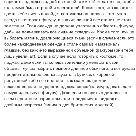
варианты одежды в одной цветовой гамме. И желательно, чтобы
эта гамма была строгой и элегантной. Кроме того, что касается
цвета, тебе очень подойдет вертикальная полоса - этот узор
всегда вытягивает фигуру, а значит, лишний вес станет не столь
заметным. Твоя одежда не должна уплотненно облегать фигуру,
дабы не подчеркивать все лишние складочки. Кроме того, лучше
выбирать мягкие, драпирующиеся ткани (если в случае если это
более каждодневная одежда в стиле casual) и материалы
гладкие, без какой-то выраженной объемной фактуры (они тебя
лишь увеличат). Если в случае если говорить о костюме, то
пиджак, даже если ты хочешь зрительно уменьшить свои
объемы, лучше избрать немного длиннее обычного, а вот рукава
предпочтительнее слегка заузить: в бутиках с хорошей
репутацией тебе все подгонят, как скажешь (помни:
некачественная не дорогая одежда способна изуродовать даже
самую идеальную фигуру). Даже если говорить о деталях, то
всем вероятным вариантам стоит предпочесть пиджак с
двойным разрезом (типично для британских моделей).