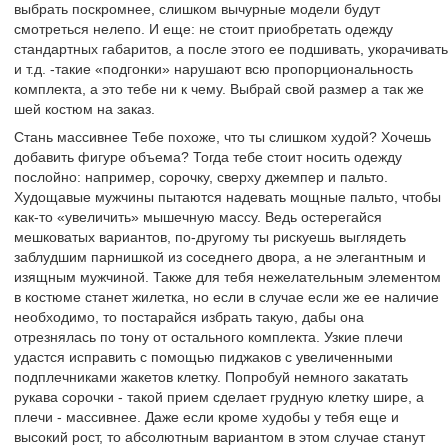
выбрать поскромнее, слишком вычурные модели будут
смотреться нелепо. И еще: не стоит приобретать одежду
стандартных габаритов, а после этого ее подшивать, укорачивать
и т.д. -такие «подгонки» нарушают всю пропорциональность
комплекта, а это тебе ни к чему. Выбрай свой размер а так же
шей костюм на заказ.
Стань массивнее Тебе похоже, что ты слишком худой? Хочешь
добавить фигуре объема? Тогда тебе стоит носить одежду
послойно: например, сорочку, сверху джемпер и пальто.
Худощавые мужчины пытаются надевать мощные пальто, чтобы
как-то «увеличить» мышечную массу. Ведь остерегайся
мешковатых вариантов, по-другому ты рискуешь выглядеть
заблудшим парнишкой из соседнего двора, а не элегантным и
изящным мужчиной. Также для тебя нежелательным элементом
в костюме станет жилетка, но если в случае если же ее наличие
необходимо, то постарайся избрать такую, дабы она
отрезнялась по тону от остального комплекта. Узкие плечи
удастся исправить c помощью пиджаков с увеличенными
подплечниками жакетов клетку. Попробуй немного закатать
рукава сорочки - такой прием сделает грудную клетку шире, а
плечи - массивнее. Даже если кроме худобы у тебя еще и
высокий рост, то абсолютным вариантом в этом случае станут