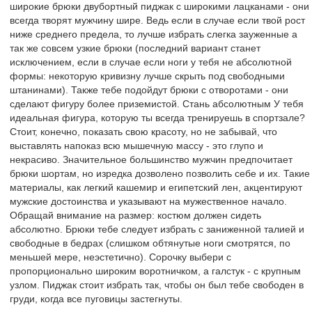
широкие брюки двубортный пиджак с широкими лацканами - они
всегда творят мужчину шире. Ведь если в случае если твой рост
ниже среднего предела, то лучше избрать слегка зауженные а
так же совсем узкие брюки (последний вариант станет
исключением, если в случае если ноги у тебя не абсолютной
формы: некоторую кривизну лучше скрыть под свободными
штанинами). Также тебе подойдут брюки с отворотами - они
сделают фигуру более приземистой. Стань абсолютным У тебя
идеальная фигура, которую ты всегда тренируешь в спортзале?
Стоит, конечно, показать свою красоту, но не забывай, что
выставлять напоказ всю мышечную массу - это глупо и
некрасиво. Значительное большинство мужчин предпочитает
брюки шортам, но изредка дозволено позволить себе и их. Такие
материалы, как легкий кашемир и египетский лен, акцентируют
мужские достоинства и указывают на мужественное начало.
Обращай внимание на размер: костюм должен сидеть
абсолютно. Брюки тебе следует избрать с заниженной талией и
свободные в бедрах (слишком обтянутые ноги смотрятся, по
меньшей мере, неэстетично). Сорочку выбери с
пропорционально широким воротничком, а галстук - с крупным
узлом. Пиджак стоит избрать так, чтобы он был тебе свободен в
груди, когда все пуговицы застегнуты.