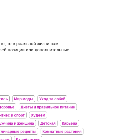
те, то в реальной жизни вам
оей позиции или дополнительные
тиль
Мир моды
Уход за собой
доровье
Диеты и правильное питание
итнес и спорт
Худеем
ужчина и женщина
Детская
Карьера
улинарные рецепты
Комнатные растения
онник
Калейдоскоп