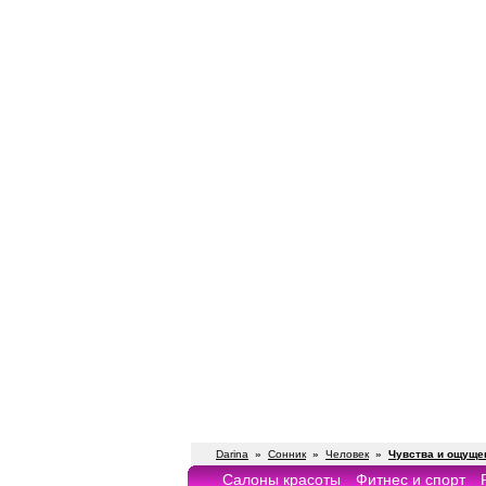
Darina
»
Сонник
»
Человек
»
Чувства и ощуще
Салоны красоты
Фитнес и спорт