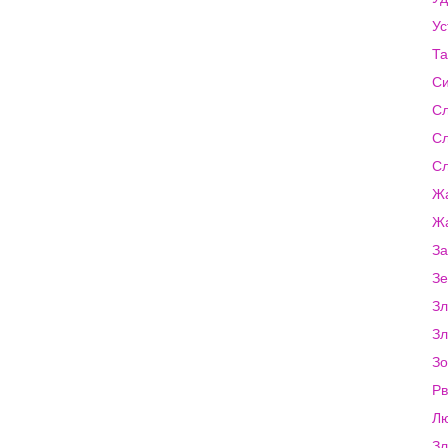
Ус
Та
С
Сл
С
С
Ж
Ж
За
З
Зл
Зл
Зо
Рв
Л
Зл