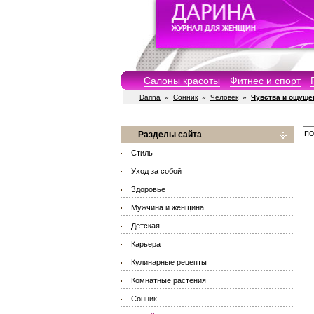
Салоны красоты
Фитнес и спорт
Darina
»
Сонник
»
Человек
»
Чувства и ощуще
Разделы сайта
Стиль
Уход за собой
Здоровье
Мужчина и женщина
Детская
Карьера
Кулинарные рецепты
Комнатные растения
Сонник