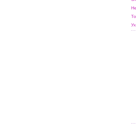
Не
То
Ух