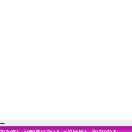
ния
Рестораны
Свадебные услуги
СПА салоны
Косметологи