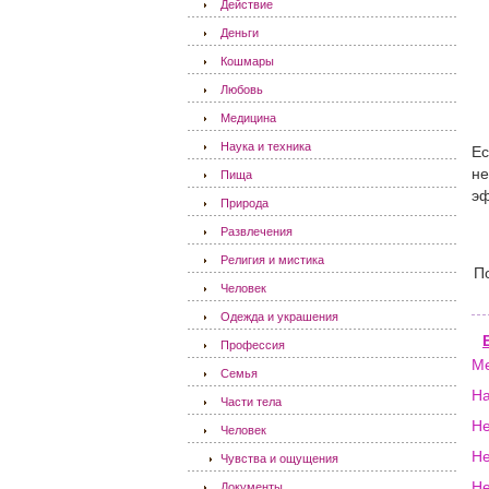
Действие
Деньги
Кошмары
Любовь
Медицина
Наука и техника
Ес
не
Пища
эф
Природа
Развлечения
Религия и мистика
П
Человек
Одежда и украшения
Профессия
М
Семья
Н
Части тела
Не
Человек
Не
Чувства и ощущения
Не
Документы