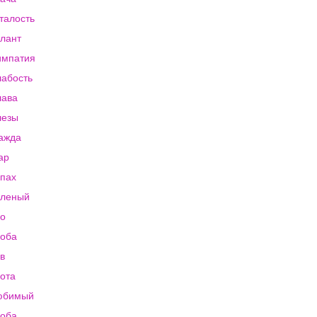
талость
лант
импатия
абость
лава
лезы
ажда
ар
пах
еленый
о
оба
в
ота
юбимый
оба