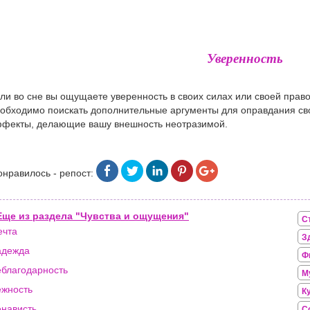
Уверенность
ли во сне вы ощущаете уверенность в своих силах или своей право
обходимо поискать дополнительные аргументы для оправдания св
фекты, делающие вашу внешность неотразимой.
онравилось - репост:
Еще из раздела "Чувства и ощущения"
С
ечта
З
адежда
Ф
благодарность
М
жность
К
нависть
С