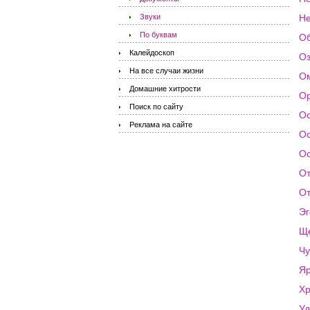
Звуки
Не
По буквам
О
Калейдоскоп
О
На все случаи жизни
О
Домашние хитрости
Ор
Поиск по сайту
О
Реклама на сайте
О
О
О
От
Эг
Щ
Чу
Яр
Хр
Уд