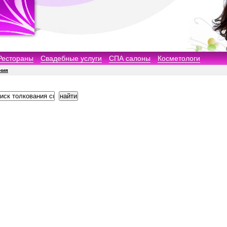
Рестораны
Свадебные услуги
СПА салоны
Косметологи
ния