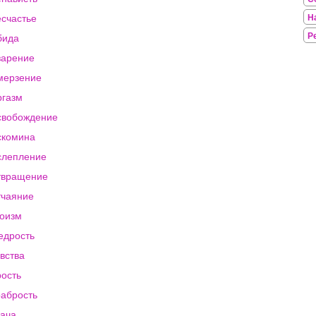
счастье
Н
Р
бида
зарение
мерзение
газм
свобождение
скомина
слепление
твращение
чаяние
оизм
едрость
вства
ость
абрость
ача