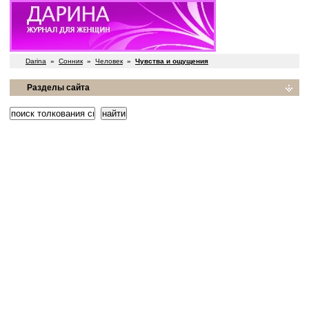
Darina
»
Сонник
»
Человек
»
Чувства и ощущения
Разделы сайта