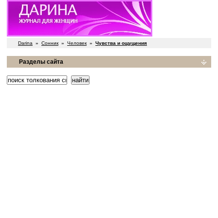
Darina
»
Сонник
»
Человек
»
Чувства и ощущения
Разделы сайта