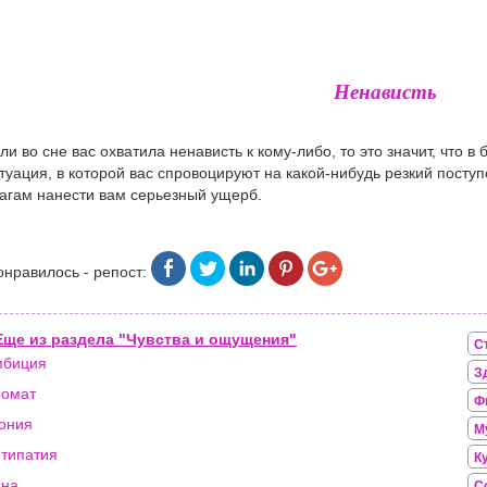
Ненависть
ли во сне вас охватила ненависть к кому-либо, то это значит, что
туация, в которой вас спровоцируют на какой-нибудь резкий посту
агам нанести вам серьезный ущерб.
онравилось - репост:
Еще из раздела "Чувства и ощущения"
С
мбиция
З
ромат
Ф
ония
М
типатия
К
ина
С