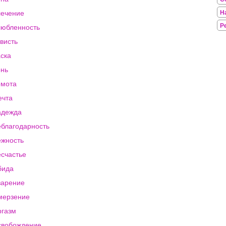
ечение
Н
Р
юбленность
висть
ска
нь
омота
ечта
адежда
благодарность
жность
счастье
бида
зарение
мерзение
газм
свобождение