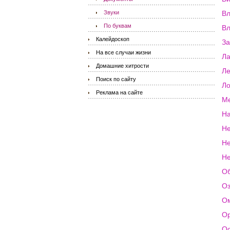
Звуки
Вл
По буквам
Вл
Калейдоскоп
За
На все случаи жизни
Ла
Домашние хитрости
Ле
Поиск по сайту
Л
Реклама на сайте
М
Н
Не
Не
Не
О
О
О
Ор
О