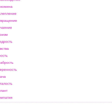
скомина
слепление
твращение
чаяние
оизм
едрость
вства
ость
абрость
еренность
ача
талость
лант
импатия