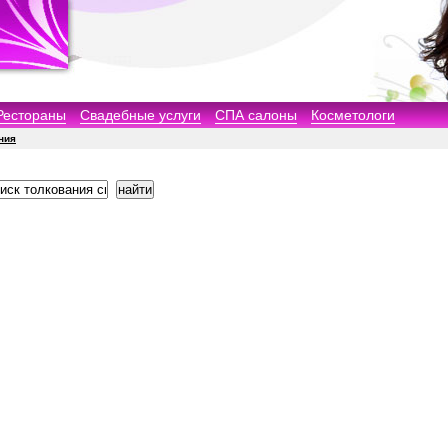
Рестораны
Свадебные услуги
СПА салоны
Косметологи
ния