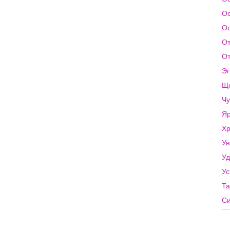
О
О
О
От
Эг
Щ
Чу
Яр
Хр
Ув
Уд
Ус
Та
С