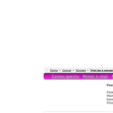
Darina
»
Сонник
»
Человек
»
Чувства и ощуще
Салоны красоты
Фитнес и спорт
Рек
Раз
Рекл
Бан
Priv