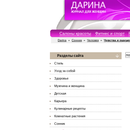
Салоны красоты
Фитнес и спорт
Darina
»
Сонник
»
Человек
»
Чувства и ощуще
Разделы сайта
Стиль
Уход за собой
Здоровье
Мужчина и женщина
Детская
Карьера
Кулинарные рецепты
Комнатные растения
Сонник