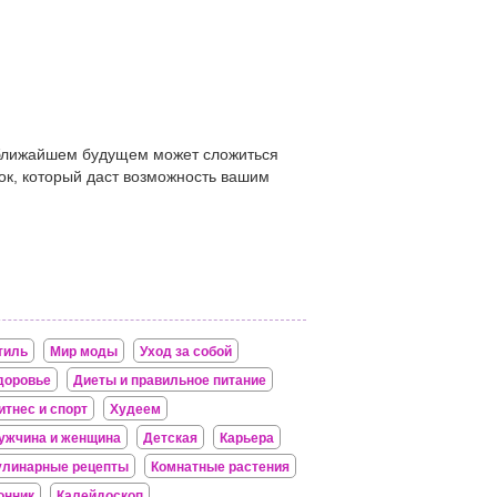
 в ближайшем будущем может сложиться
пок, который даст возможность вашим
тиль
Мир моды
Уход за собой
доровье
Диеты и правильное питание
итнес и спорт
Худеем
ужчина и женщина
Детская
Карьера
улинарные рецепты
Комнатные растения
онник
Калейдоскоп