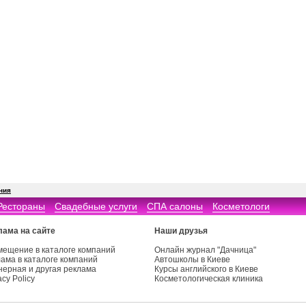
ния
Рестораны
Свадебные услуги
СПА салоны
Косметологи
лама на сайте
Наши друзья
мещение в каталоге компаний
Онлайн журнал "Дачница"
ама в каталоге компаний
Автошколы в Киеве
нерная и другая реклама
Курсы английского в Киеве
acy Policy
Косметологическая клиника