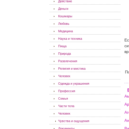
Действие
Деньги
Кошмары
Любовь
Медицина
Наука и техника
Ес
си
Пища
вр
Природа
Развлечения
Религия и мистика
П
Человек
Одежда и украшения
Профессия
А
Семья
А
Части тела
Аг
Человек
Ан
Чувства и ощущения
В
Документы