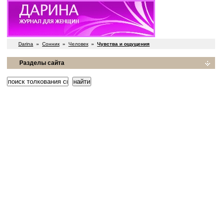
Darina
»
Сонник
»
Человек
»
Чувства и ощущения
Разделы сайта