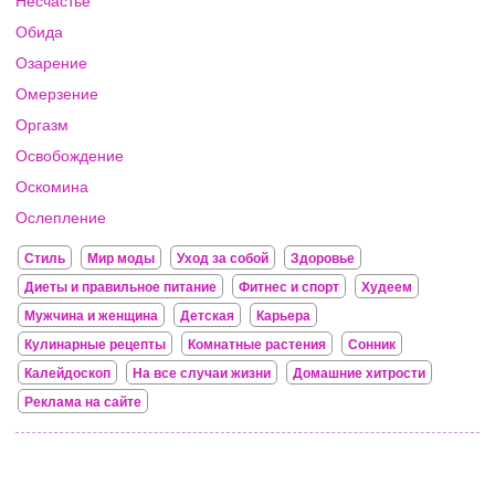
Несчастье
Обида
Озарение
Омерзение
Оргазм
Освобождение
Оскомина
Ослепление
Стиль
Мир моды
Уход за собой
Здоровье
Диеты и правильное питание
Фитнес и спорт
Худеем
Мужчина и женщина
Детская
Карьера
Кулинарные рецепты
Комнатные растения
Сонник
Калейдоскоп
На все случаи жизни
Домашние хитрости
Реклама на сайте