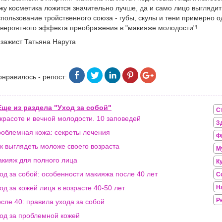
жу косметика ложится значительно лучше, да и само лицо выгляди
пользование тройственного союза - губы, скулы и тени примерно о
вероятного эффекта преображения в "макияже молодости"!
зажист Татьяна Нарута
онравилось - репост:
Еще из раздела "Уход за собой"
С
красоте и вечной молодости. 10 заповедей
З
облемная кожа: секреты лечения
Ф
к выглядеть моложе своего возраста
М
кияж для полного лица
К
од за собой: особенности макияжа после 40 лет
С
од за кожей лица в возрасте 40-50 лет
Н
Р
сле 40: правила ухода за собой
од за проблемной кожей