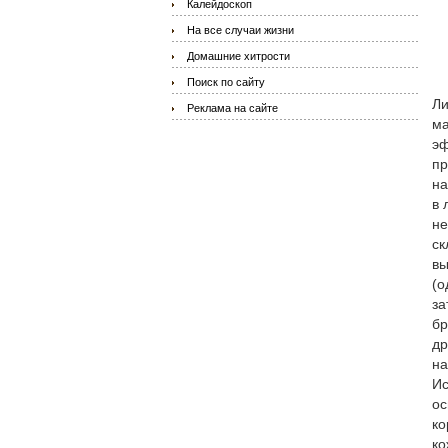
Калейдоскоп
На все случаи жизни
Домашние хитрости
Поиск по сайту
Ли
Реклама на сайте
ма
эф
пр
на
в 
не
ск
вы
(о
за
бр
др
на
Ис
ос
ко
ко