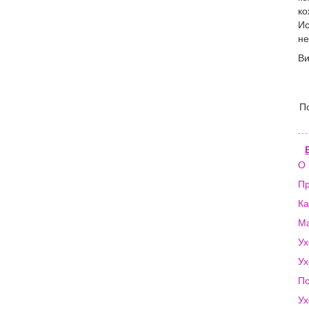
ко
Ис
не
Ви
П
О 
Пр
Ка
Ма
Ух
Ух
По
Ух