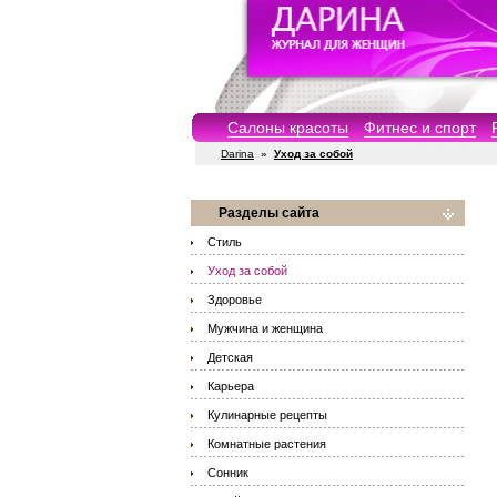
Салоны красоты
Фитнес и спорт
Darina
»
Уход за собой
Разделы сайта
Стиль
Уход за собой
Здоровье
Мужчина и женщина
Детская
Карьера
Кулинарные рецепты
Комнатные растения
Сонник