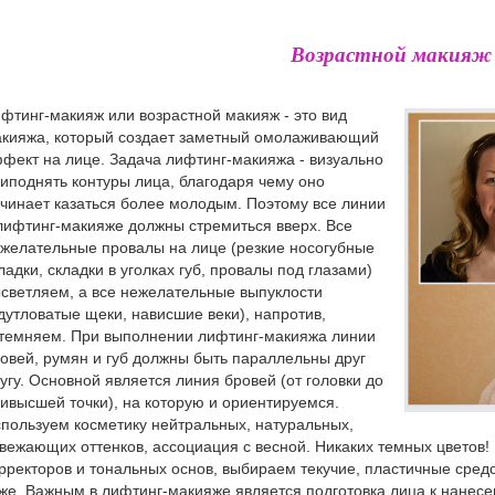
Возрастной макияж
фтинг-макияж или возрастной макияж - это вид
кияжа, который создает заметный омолаживающий
фект на лице. Задача лифтинг-макияжа - визуально
иподнять контуры лица, благодаря чему оно
чинает казаться более молодым. Поэтому все линии
лифтинг-макияже должны стремиться вверх. Все
желательные провалы на лице (резкие носогубные
ладки, складки в уголках губ, провалы под глазами)
светляем, а все нежелательные выпуклости
дутловатые щеки, нависшие веки), напротив,
темняем. При выполнении лифтинг-макияжа линии
овей, румян и губ должны быть параллельны друг
угу. Основной является линия бровей (от головки до
ивысшей точки), на которую и ориентируемся.
пользуем косметику нейтральных, натуральных,
вежающих оттенков, ассоциация с весной. Никаких темных цветов!
рректоров и тональных основ, выбираем текучие, пластичные сред
же. Важным в лифтинг-макияже является подготовка лица к нане