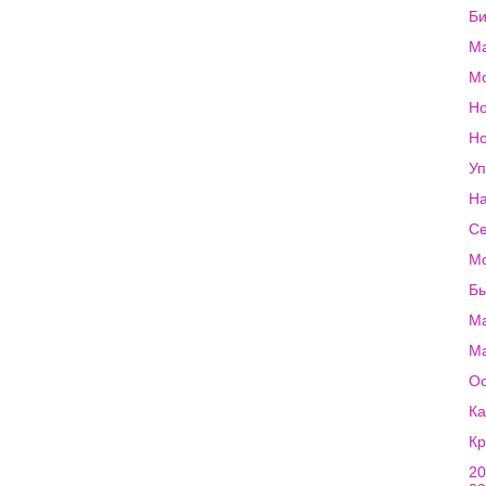
Би
Ма
Мо
Но
Но
Уп
На
Се
Мо
Бы
Ма
Ма
Ос
Ка
Кр
20