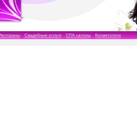
Рестораны
Свадебные услуги
СПА салоны
Косметологи