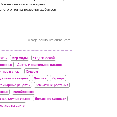
т более свежим и молодым.
дного оттенка позволит добиться
visage-naruta.livejournal.com
тиль
Мир моды
Уход за собой
доровье
Диеты и правильное питание
итнес и спорт
Худеем
ужчина и женщина
Детская
Карьера
улинарные рецепты
Комнатные растения
онник
Калейдоскоп
а все случаи жизни
Домашние хитрости
еклама на сайте