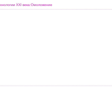
хнологии XXI века:Омоложение