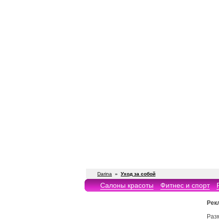
Darina
»
Уход за собой
Салоны красоты
Фитнес и спорт
Рек
Раз