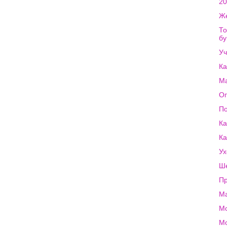
20
Же
То
бу
Уч
Ка
Ма
Оп
По
Ка
Ка
Ух
Ше
Пр
Ма
М
Мо