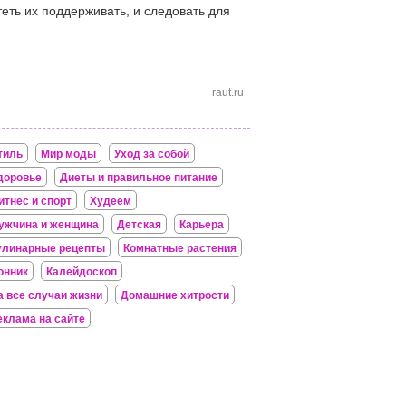
еть их поддерживать, и следовать для
raut.ru
тиль
Мир моды
Уход за собой
доровье
Диеты и правильное питание
итнес и спорт
Худеем
ужчина и женщина
Детская
Карьера
улинарные рецепты
Комнатные растения
онник
Калейдоскоп
а все случаи жизни
Домашние хитрости
еклама на сайте