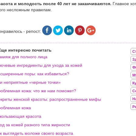
асота и молодость после 40 лет не заканчиваются.
Главное хот
ого несложным правилам.
онравилось - репост:
Еще интересно почитать
С
кияж для полного лица
З
ючевые ингредиенты для ухода за кожей
Ф
сширенные поры: как избавиться?
М
и неприятные «черные точки»
К
облемная кожа: что же нам поможет?
С
креты женской красоты: распространенные мифы
Н
Р
облемная кожа
кользающая красота
од за кожей разного типа жирности
к выглядеть моложе своего возраста