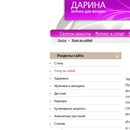
Салоны красоты
Фитнес и спорт
Darina
»
Уход за собой
Разделы сайта
Стиль
Уход за собой
Здоровье
Ча
ду
Мужчина и женщина
во
Детская
се
Карьера
по
се
Кулинарные рецепты
ви
Комнатные растения
Ит
Сонник
а 