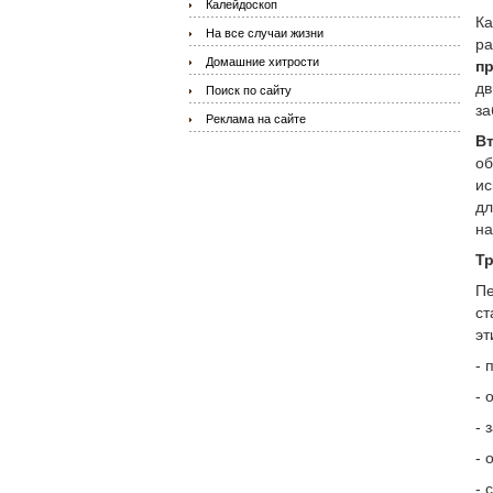
Калейдоскоп
Ка
На все случаи жизни
ра
Домашние хитрости
пр
дв
Поиск по сайту
за
Реклама на сайте
Вт
об
ис
дл
на
Тр
Пе
ст
эт
- 
- 
- 
- 
- 