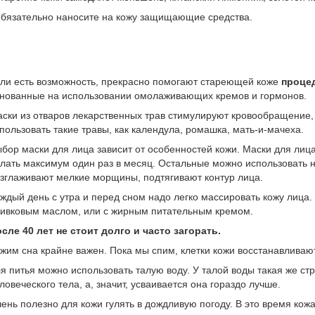
обязательно наносите на кожу защищающие средства.
ли есть возможность, прекрасно помогают стареющей коже
проце
нованные на использовании омолаживающих кремов и гормонов.
ски из отваров лекарственных трав стимулируют кровообращение,
пользовать такие травы, как календула, ромашка, мать-и-мачеха.
бор маски для лица зависит от особенностей кожи. Маски для лиц
лать максимум один раз в месяц. Остальные можно использовать н
зглаживают мелкие морщины, подтягивают контур лица.
ждый день с утра и перед сном надо легко массировать кожу лица.
ивковым маслом, или с жирным питательным кремом.
сле 40 лет не стоит долго и часто загорать.
жим сна крайне важен. Пока мы спим, клетки кожи восстанавливаю
я питья можно использовать талую воду. У талой воды такая же стру
ловеческого тела, а, значит, усваивается она гораздо лучше.
ень полезно для кожи гулять в дождливую погоду. В это время кож