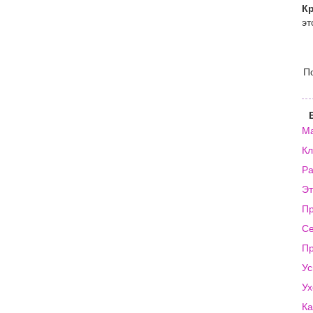
Кр
эт
П
Ма
Кл
Ра
Эт
Пр
Се
Пр
Ус
Ух
Ка