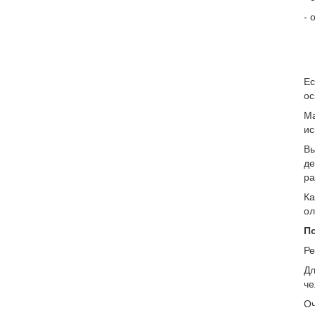
- 
Ес
ос
Ма
ис
Вы
де
ра
Ка
ол
По
Ре
Дл
че
Оч