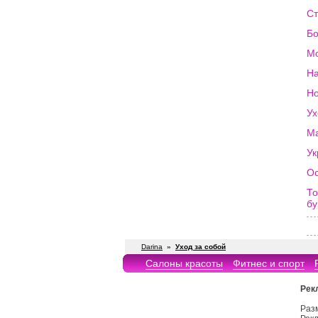
Ст
Бо
Мо
На
Но
Ух
Ма
Ук
Ос
То
бу
Darina
»
Уход за собой
Салоны красоты
Фитнес и спорт
Рек
Раз