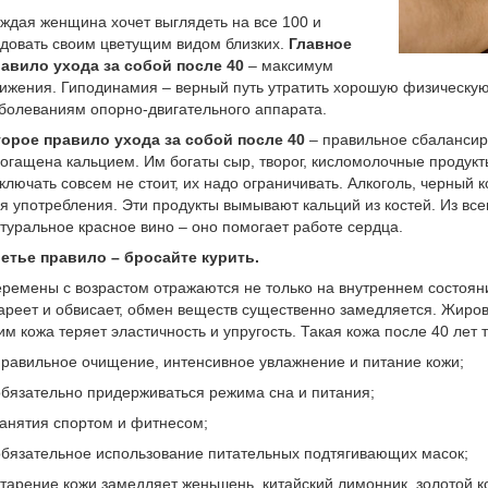
ждая женщина хочет выглядеть на все 100 и
довать своим цветущим видом близких.
Главное
авило ухода за собой после 40
– максимум
ижения. Гиподинамия – верный путь утратить хорошую физическу
болеваниям опорно-двигательного аппарата.
орое правило ухода за собой после 40
– правильное сбалансир
огащена кальцием. Им богаты сыр, творог, кисломолочные продукт
ключать совсем не стоит, их надо ограничивать. Алкоголь, черный
я употребления. Эти продукты вымывают кальций из костей. Из все
туральное красное вино – оно помогает работе сердца.
етье правило – бросайте курить.
ремены с возрастом отражаются не только на внутреннем состояни
ареет и обвисает, обмен веществ существенно замедляется. Жирово
им кожа теряет эластичность и упругость. Такая кожа после 40 лет
правильное очищение, интенсивное увлажнение и питание кожи;
обязательно придерживаться режима сна и питания;
занятия спортом и фитнесом;
обязательное использование питательных подтягивающих масок;
старение кожи замедляет женьшень, китайский лимонник, золотой к