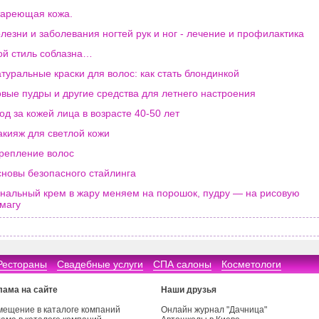
ареющая кожа.
лезни и заболевания ногтей рук и ног - лечение и профилактика
й стиль соблазна…
туральные краски для волос: как стать блондинкой
вые пудры и другие средства для летнего настроения
од за кожей лица в возрасте 40-50 лет
кияж для светлой кожи
репление волос
новы безопасного стайлинга
нальный крем в жару меняем на порошок, пудру — на рисовую
магу
Рестораны
Свадебные услуги
СПА салоны
Косметологи
лама на сайте
Наши друзья
мещение в каталоге компаний
Онлайн журнал "Дачница"