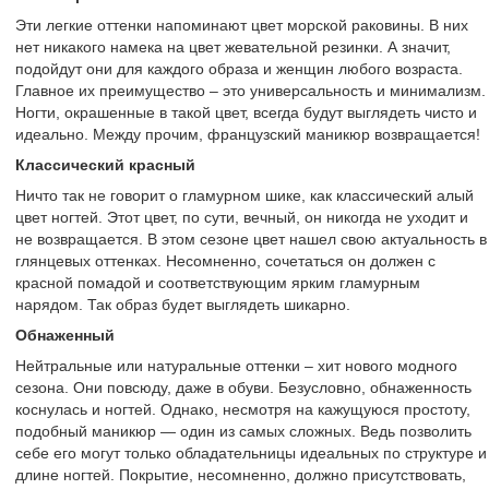
Эти легкие оттенки напоминают цвет морской раковины. В них
нет никакого намека на цвет жевательной резинки. А значит,
подойдут они для каждого образа и женщин любого возраста.
Главное их преимущество – это универсальность и минимализм.
Ногти, окрашенные в такой цвет, всегда будут выглядеть чисто и
идеально. Между прочим, французский маникюр возвращается!
Классический красный
Ничто так не говорит о гламурном шике, как классический алый
цвет ногтей. Этот цвет, по сути, вечный, он никогда не уходит и
не возвращается. В этом сезоне цвет нашел свою актуальность в
глянцевых оттенках. Несомненно, сочетаться он должен с
красной помадой и соответствующим ярким гламурным
нарядом. Так образ будет выглядеть шикарно.
Обнаженный
Нейтральные или натуральные оттенки – хит нового модного
сезона. Они повсюду, даже в обуви. Безусловно, обнаженность
коснулась и ногтей. Однако, несмотря на кажущуюся простоту,
подобный маникюр — один из самых сложных. Ведь позволить
себе его могут только обладательницы идеальных по структуре и
длине ногтей. Покрытие, несомненно, должно присутствовать,