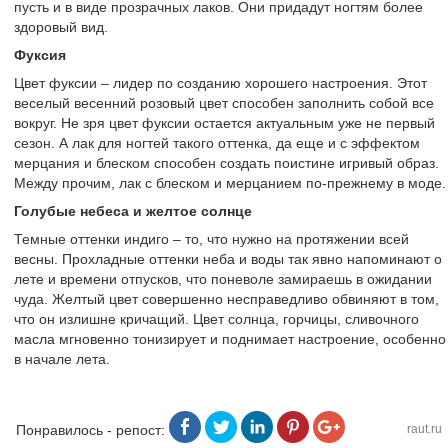
пусть и в виде прозрачных лаков. Они придадут ногтям более
здоровый вид.
Фуксия
Цвет фуксии – лидер по созданию хорошего настроения. Этот
веселый весенний розовый цвет способен заполнить собой все
вокруг. Не зря цвет фуксии остается актуальным уже не первый
сезон. А лак для ногтей такого оттенка, да еще и с эффектом
мерцания и блеском способен создать поистине игривый образ.
Между прочим, лак с блеском и мерцанием по-прежнему в моде.
Голубые небеса и желтое солнце
Темные оттенки индиго – то, что нужно на протяжении всей
весны. Прохладные оттенки неба и воды так явно напоминают о
лете и времени отпусков, что поневоле замираешь в ожидании
чуда. Желтый цвет совершенно несправедливо обвиняют в том,
что он излишне кричащий. Цвет солнца, горчицы, сливочного
масла мгновенно тонизирует и поднимает настроение, особенно
в начале лета.
Понравилось - репост:
raut.ru