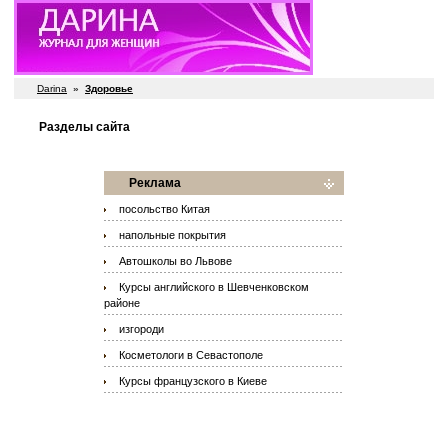
Darina
»
Здоровье
Разделы сайта
Реклама
посольство Китая
напольные покрытия
Автошколы во Львове
Курсы английского в Шевченковском
районе
изгороди
Косметологи в Севастополе
Курсы французского в Киеве