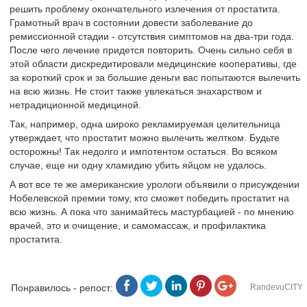
решить проблему окончательного излечения от простатита.
Грамотный врач в состоянии довести заболевание до
ремиссионной стадии - отсутствия симптомов на два-три года.
После чего лечение придется повторить. Очень сильно себя в
этой области дискредитировали медицинские кооперативы, где
за короткий срок и за большие деньги вас попытаются вылечить
на всю жизнь. Не стоит также увлекаться знахарством и
нетрадиционной медициной.
Так, например, одна широко рекламируемая целительница
утверждает, что простатит можно вылечить желтком. Будьте
осторожны! Так недолго и импотентом остаться. Во всяком
случае, еще ни одну хламидию убить яйцом не удалось.
А вот все те же американские урологи объявили о присуждении
Нобелевской премии тому, кто сможет победить простатит на
всю жизнь. А пока что занимайтесь мастурбацией - по мнению
врачей, это и очищение, и самомассаж, и профилактика
простатита.
Понравилось - репост:
RandevuCITY