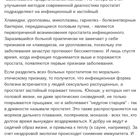
улучшения методов современной диагностики простатит
подразделяют на инфекционный и застойный.
Хламидии, уроплазмы, микоплазмы, гарнелез - болезнетворные
бактерии, передающиеся половым путем, - являются
первопричиной возникновения простатита инфекционного.
Заразившийся больной практически не замечает у себя
признаков ни хламидиоза, ни уроплазмоза, поскольку эти
заболевания зачастую протекают бессимптомно. И лишь спустя
время, когда инфекция поднимается выше и поражается
простата, появляются первые признаки заболевания.
Если разделить всех больных простатитом по морально-
этическому признаку, то получится, что инфекционная форма
болезни встречается у людей сексуально распущенных, а
простатит застойный поражает тихонь. Юноши, у которых нет ни
половой жизни, ни даже эротических сновидений, не только
покрываются прыщами, но и заболевают "недугом старцев" - так
в древности называли простатит. Это также распространяется на
моряков дальнего плавания, полярников, монахов - всех тех, кто
долгое время вынужден воздерживаться. К добру не ведут и
сидячий образ жизни, и привычка к теплу (к сауне, например). За
счет нездоровой экологии происходит снижение иммунитета. И