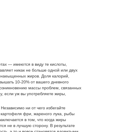
тах — имеются в виду те кислоты,
авляет никак не больше одной или двух
ненаеыщенных жиров. Доля калорий,
вышать 10-20% от вашего дневного
возникновению массы проблем, связанных
у, если уж вы употребляете жиры,
Независимо ни от чего избегайте
 картофеля фри, жареного лука, рыбы
аключается в том, что когда жиры
ся не в лучшую сторону. В результате
ть, а то и вовсе становятся ядовитыми,