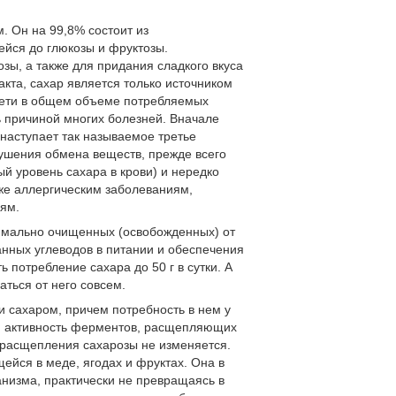
. Он на 99,8% состоит из
йся до глюкозы и фруктозы.
зы, а также для придания сладкого вкуса
кта, сахар является только источником
рети в общем объеме потребляемых
ь причиной многих болезней. Вначале
наступает так называемое третье
ушения обмена веществ, прежде всего
й уровень сахара в крови) и нередко
кже аллергическим заболеваниям,
иям.
имально очищенных (освобожденных) от
нных углеводов в питании и обеспечения
потребление сахара до 50 г в сутки. А
ться от него совсем.
и сахаром, причем потребность в нем у
ом активность ферментов, расщепляющих
 расщепления сахарозы не изменяется.
ейся в меде, ягодах и фруктах. Она в
анизма, практически не превращаясь в