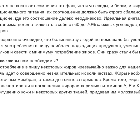
хотя не вызывает сомнения тот факт, что и углеводы, и белки, и ж
ционального питания, их соотношение должно быть строго сбаланс
ционе, где это соотношение далеко неодинаково. Идеальная диет
ганизма должна включать в себя от 60 до 70% сложных углеводов, 
ров.
вершенно очевидно, что большинству людей не помешало бы увели
ет употребления в пищу наиболее подходящих продуктов), уменьш
лков и свести к минимуму потребление жиров. Они сразу стали бы 
кие жиры нам необходимы?
отребление в пищу некоторых жиров чрезвычайно важно для нашего
чь идет о совершенно незначительных их количествах. Жиры нео
еточных мембран, а также для синтеза гормонов. Кроме того, жир
анспортировки и поглощения жирорастворимых витаминов А, Е и К
лушению кожи и некоторых других тканей, придавая им моложавый