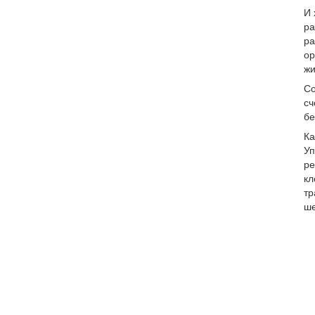
И 
ра
ра
ор
жи
Со
сч
бе
Ка
Уп
ре
кл
тр
ше