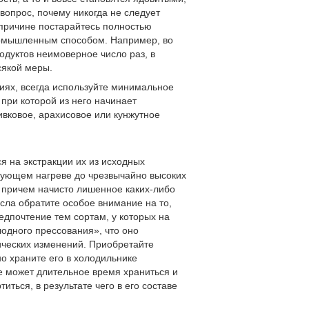
опрос, почему никогда не следует
 причине постарайтесь полностью
ромышленным способом. Например, во
одуктов неимоверное число раз, в
сякой меры.
виях, всегда используйте минимальное
 при которой из него начинает
вковое, арахисовое или кунжутное
 на экстракции их из исходных
дующем нагреве до чрезвычайно высоких
, причем начисто лишенное каких-либо
сла обратите особое внимание на то,
едпочтение тем сортам, у которых на
лодного прессования», что оно
ических изменений. Приобретайте
о храните его в холодильнике
ое может длительное время храниться и
ться, в результате чего в его составе