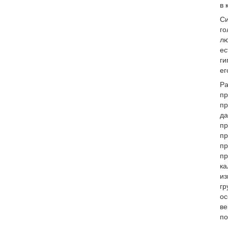
в 
Си
го
лю
ес
ги
ег
Ра
пр
пр
да
пр
пр
пр
пр
ка
из
гр
ос
ве
по