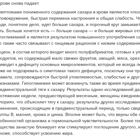
крови снова падает.
мптомами пониженного содержания сахара в крови являются плох
ловокружение, быстрая перемена настроения и общая слабость. Чт
ди, понятное дело, едят больше сахара, и порочный круг замыкае
ть. Больше хочется есть — больше сахара — и больше жировых от
погликемией и является результатом повышенного употребления с
о также часто связывают с пищевым рационом с низким содержан
цион, в состав которого входит много полуфабрикатов, готовых к
одуктов, но содержащий мало свежих фруктов, овощей, мяса, орех
иводит к дефициту основных микроэлементов, который не всегда л
же не подозревать о симптомах такого дефицита, поскольку они п
авило, сопровождаются быстрой утомляемостью, слабостью и дру
изнаками. Гипогликемия может возникнуть также во время предмен
едменструальной тяги к сахару. Результаты одних исследований да
отяжении недели, предшествующей месячным, женщины ежедневн
лориях, что объясняет тягу к сахару; результаты других исследова
менения, происходящие в предменструальный период, только свид
уппы В, магния, хрома и цинка. Вполне может быть, что верны обе 
обенностей организма и гормональной чувствительности. Более тог
щества зачастую блокирует или стимулирует поглощение другого, 
хоже, способствует усвоению жира.