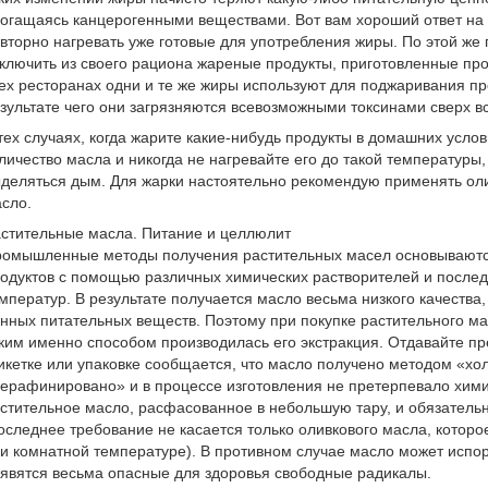
огащаясь канцерогенными веществами. Вот вам хороший ответ на в
вторно нагревать уже готовые для употребления жиры. По этой же
ключить из своего рациона жареные продукты, приготовленные п
ех ресторанах одни и те же жиры используют для поджаривания пр
зультате чего они загрязняются всевозможными токсинами сверх в
тех случаях, когда жарите какие-нибудь продукты в домашних усло
личество масла и никогда не нагревайте его до такой температуры,
деляться дым. Для жарки настоятельно рекомендую применять оли
сло.
стительные масла. Питание и целлюлит
омышленные методы получения растительных масел основываются
одуктов с помощью различных химических растворителей и после
мператур. В результате получается масло весьма низкого качества
нных питательных веществ. Поэтому при покупке растительного ма
ким именно способом производилась его экстракция. Отдавайте пр
икетке или упаковке сообщается, что масло получено методом «хо
ерафинировано» и в процессе изготовления не претерпевало хим
стительное масло, расфасованное в небольшую тару, и обязательн
оследнее требование не касается только оливкового масла, котор
и комнатной температуре). В противном случае масло может испорти
явятся весьма опасные для здоровья свободные радикалы.