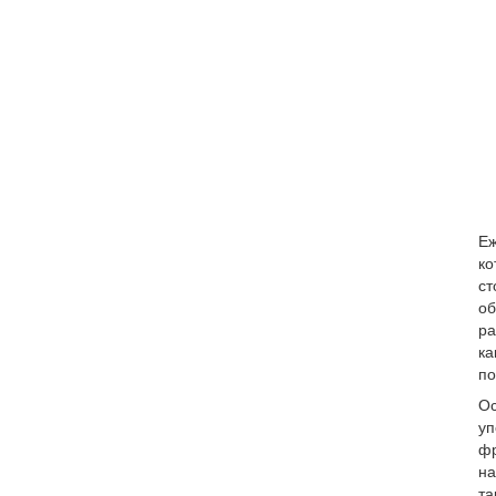
Еж
ко
ст
об
ра
ка
по
Ос
уп
фр
на
та