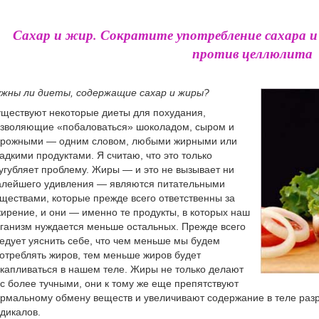
Сахар и жир. Сократите употребление сахара и
против целлюлита
жны ли диеты, содержащие сахар и жиры?
ществуют некоторые диеты для похудания,
зволяющие «побаловаться» шоколадом, сыром и
рожными — одним словом, любыми жирными или
адкими продуктами. Я считаю, что это только
угубляет проблему. Жиры — и это не вызывает ни
лейшего удивления — являются питательными
ществами, которые прежде всего ответственны за
ирение, и они — именно те продукты, в которых наш
ганизм нуждается меньше остальных. Прежде всего
едует уяснить себе, что чем меньше мы будем
отреблять жиров, тем меньше жиров будет
капливаться в нашем теле. Жиры не только делают
с более тучными, они к тому же еще препятствуют
рмальному обмену веществ и увеличивают содержание в теле раз
дикалов.