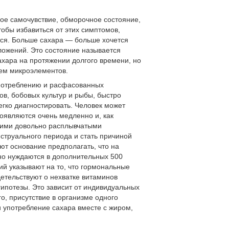
ое самочувствие, обморочное состояние,
обы избавиться от этих симптомов,
тся. Больше сахара — больше хочется
ложений. Это состояние называется
ахара на протяжении долгого времени, но
ием микроэлементов.
 употреблению и расфасованных
ов, бобовых культур и рыбы, быстро
егко диагностировать. Человек может
роявляются очень медленно и, как
гими довольно расплывчатыми
струального периода и стать причиной
ют основание предполагать, что на
о нуждаются в дополнительных 500
ний указывают на то, что гормональные
етельствуют о нехватке витаминов
гипотезы. Это зависит от индивидуальных
о, присутствие в организме одного
и употребление сахара вместе с жиром,