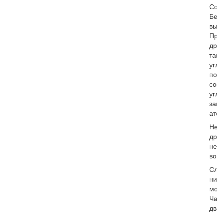
Со
Бе
вы
Пр
др
та
уг
по
со
уг
за
ат
Не
др
не
во
Сл
ни
мо
Ча
дв