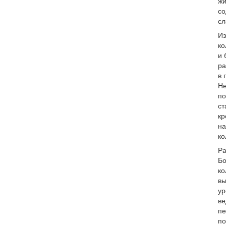
жи
со
сл
Из
ко
и 
ра
в 
Не
по
ст
кр
на
ко
Ра
Бо
ко
вы
ур
ве
пе
по