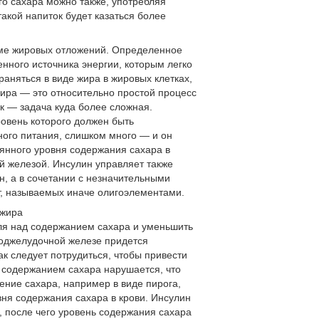
го сахара можно также, употребляя
такой напиток будет казаться более
зме жировых отложений. Определенное
енного источника энергии, которым легко
раняться в виде жира в жировых клетках,
ира — это относительно простой процесс
к — задача куда более сложная.
овень которого должен быть
ного питания, слишком много — и он
янного уровня содержания сахара в
 железой. Инсулин управляет также
н, а в сочетании с незначительными
ьт, называемых иначе олигоэлементами.
 жира
ля над содержанием сахара и уменьшить
 поджелудочной железе придется
ак следует потрудиться, чтобы привести
д содержанием сахара нарушается, что
ение сахара, например в виде пирога,
ня содержания сахара в крови. Инсулин
, после чего уровень содержания сахара