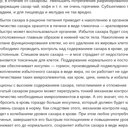
р, в отличие от сахарозы. Уменьшить потребление рафинированно
держащие сахар чай, кофе и т. п. не очень горячими. Субъективно 
адким, и для пищевода и желудка не так вредно.
быток сахара в рационе питания приводит к накоплению в органи
личество сахара хранится в печени в виде гликогена — кратковрем
быстро может воспользоваться организм. Избыток сахара будет сох
сположенных главным образом в нижней части тела. Накопление ж
плане функционирования клетки, но его удаление из жировых клето
обходимо проводить контроль над содержанием сахара в крови, ур
стоянным. Слишком мало сахара — и мозг страдает от недостаточ
ановится токсичным для клеток. Поддержание нормального и посто
ови обеспечивает инсулин — гормон, производимый поджелудочной
коплением избыточного сахара в виде жира, но он работает не оди
личествами таких микроэлементов, как хром, цинк, никель и кобал
ционы с высоким содержанием сахара, гипогликемия и отложение
гатый сахаром рацион может перегрузить тонкий механизм контро
личество необходимых микроэлементов в крови. А это значит, что
бросить в кровь гораздо больше инсулина, который должен будет к
овень сахара в норму. Как следствие этого, механизм контроля на
дет к колебаниям уровня сахара в крови. При этом любое употребл
ченья, завершается его быстрым поглощением и повышением уров
нижает его до нормального, сохраняет избыток сахара в виде жира