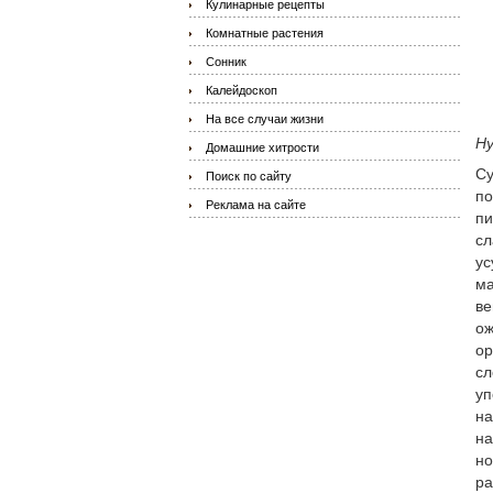
Кулинарные рецепты
Комнатные растения
Сонник
Калейдоскоп
На все случаи жизни
Ну
Домашние хитрости
Су
Поиск по сайту
по
Реклама на сайте
пи
сл
ус
ма
ве
ож
ор
сл
уп
на
на
но
ра