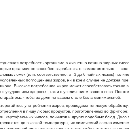
едневная потребность организма в жизненно важных жирных кисло
торые организм не способен вырабатывать самостоятельно — сост
оловых ложек (или, соответственно, от 3 до 6 чайных ложек) поли
условленных поглощением жиров, ни в коем случае не должна пре
циона. Высокое потребление жиров может способствовать только 
к с ухудшением здоровья, так и с увеличением вашего веса. Поэтом
старайтесь, чтобы их доля на вашем столе была минимальной.
терегайтесь употребления жиров, прошедших тепловую обработку. 
отребления в пишу любых продуктов, приготовленных во фритюре:
и, картофельных чипсов, пончиков и других подобных блюд. Дело з
греваются до высокой температуры, их химический состав изменяет
ких изменений жиры начисто теряют какую-либо питательную ценнос