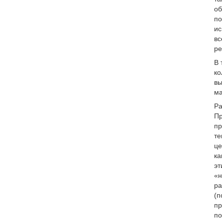
об
по
ис
вс
ре
В 
ко
вы
ма
Ра
Пр
пр
те
це
ка
эт
«н
ра
(п
пр
по