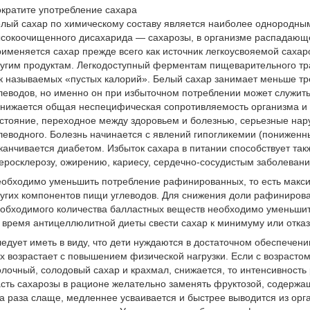
кратите употребление сахара
лый сахар по химическому составу является наиболее однородным
сокоочищенного дисахарида — сахарозы, в организме распадающе
именяется сахар прежде всего как источник легкоусвояемой сахаро
угим продуктам. Легкодоступный ферментам пищеварительного тра
к называемых «пустых калорий». Белый сахар занимает меньше т
леводов, но именно он при избыточном потреблении может служит
нижается общая неспецифическая сопротивляемость организма и 
стояние, переходное между здоровьем и болезнью, серьезные нар
леводного. Болезнь начинается с явлений гипогликемии (пониженны
канчивается диабетом. Избыток сахара в питании способствует та
еросклерозу, ожирению, кариесу, сердечно-сосудистым заболеван
обходимо уменьшить потребление рафинированных, то есть макс
угих компонентов пищи углеводов. Для снижения доли рафинирова
обходимого количества балластных веществ необходимо уменьшить 
 время антицеллюлитной диеты свести сахар к минимуму или отказа
едует иметь в виду, что дети нуждаются в достаточном обеспечени
х возрастает с повышением физической нагрузки. Если с возраст
лочный, солодовый сахар и крахмал, снижается, то интенсивность
сть сахарозы в рационе желательно заменять фруктозой, содержащ
а раза слаще, медленнее усваивается и быстрее выводится из орг