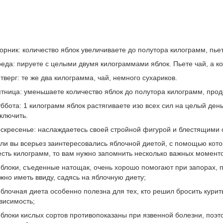
орник: количество яблок увеличиваете до полутора килограмм, пьет
еда: пируете с целыми двумя килограммами яблок. Пьете чай, а ко
тверг: те же два килограмма, чай, немного сухариков.
тница: уменьшаете количество яблок до полутора килограмм, прод
ббота: 1 килограмм яблок растягиваете изо всех сил на целый день
ключить.
скресенье: наслаждаетесь своей стройной фигурой и блестящими о
ли вы всерьез заинтересовались яблочной диетой, с помощью котор
сть килограмм, то вам нужно запомнить несколько важных моменто
яблоки, съеденные натощак, очень хорошо помогают при запорах,
жно иметь ввиду, садясь на яблочную диету;
яблочная диета особенно полезна для тех, кто решил бросить кури
висимость;
яблоки кислых сортов противопоказаны при язвенной болезни, поэто