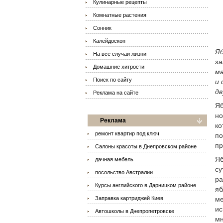
Кулинарные рецепты
Комнатные растения
Сонник
Калейдоскоп
Яб
На все случаи жизни
за
Домашние хитрости
ма
Поиск по сайту
и 
дв
Реклама на сайте
Яб
но
Реклама
ко
ремонт квартир под ключ
по
пр
Салоны красоты в Днепровском районе
Яб
дачная мебель
су
посольство Австралии
ра
Курсы английского в Дарницком районе
яб
Заправка картриджей Киев
ме
ис
Автошколы в Днепропетровске
мн