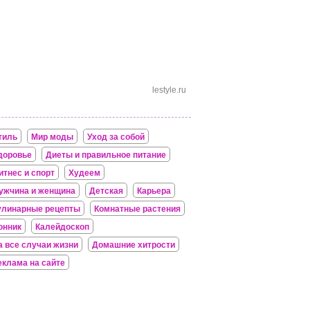
lestyle.ru
тиль
Мир моды
Уход за собой
доровье
Диеты и правильное питание
итнес и спорт
Худеем
ужчина и женщина
Детская
Карьера
улинарные рецепты
Комнатные растения
онник
Калейдоскоп
а все случаи жизни
Домашние хитрости
еклама на сайте