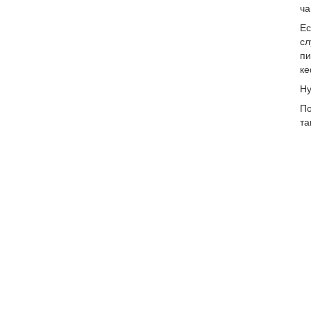
ча
Ес
сл
пи
ке
Ну
По
та