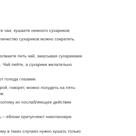
е чаи, кушаете немного сухариков.
личество сухариков можно сократить.
олжаете пить чай, закусывая сухариками.
. Чай пейте, а сухарики желательно
т голода глазами.
ой, говорят, можно похудеть на пять-
в:
 поэтому их послабляющее действие
ть – яблоки притупляют никотиновую
му в таких случаях нужно кушать только