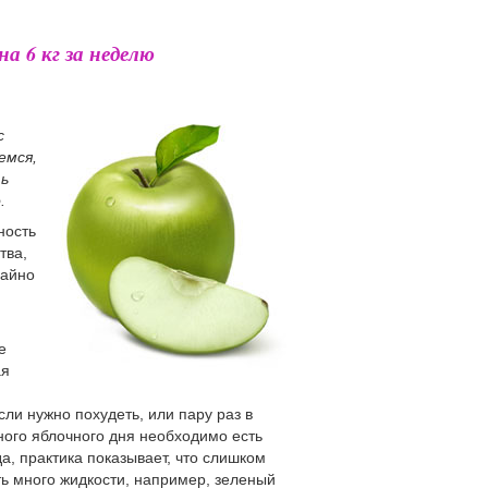
а 6 кг за неделю
с
емся,
ть
.
ность
тва,
чайно
е
ая
ли нужно похудеть, или пару раз в
ного яблочного дня необходимо есть
а, практика показывает, что слишком
ить много жидкости, например, зеленый