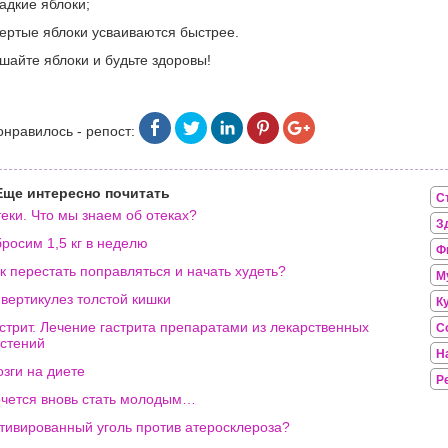
адкие яблоки;
тертые яблоки усваиваются быстрее.
шайте яблоки и будьте здоровы!
онравилось - репост:
Еще интересно почитать
С
еки. Что мы знаем об отеках?
З
росим 1,5 кг в неделю
Ф
к перестать поправляться и начать худеть?
М
вертикулез толстой кишки
К
стрит. Лечение гастрита препаратами из лекарственных
С
стений
Н
зги на диете
Р
чется вновь стать молодым…
тивированный уголь против атеросклероза?