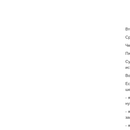
Вт
Ср
Че
Пя
Су
ис
Во
Ес
ше
- 
ну
- 
за
- 