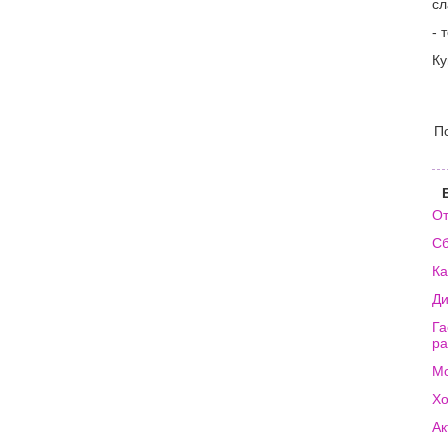
сл
- 
Ку
П
От
Сб
Ка
Ди
Га
ра
Мо
Хо
Ак