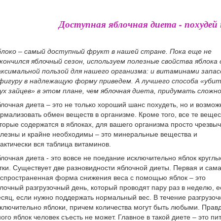
Доступная яблочная диета - похудей н
локо – самый доступный фрукт в нашей стране. Пока еще не
кончился яблочный сезон, используем полезные свойства яблока 
ксимальной пользой для нашего организма: и витаминами запас
фигуру в надлежащую форму приведем. А лучшего способа «уби
ух зайцев» в этом плане, чем яблочная диета, придумать сложно
лочная диета – это не только хороший шанс похудеть, но и возмож
рмализовать обмен веществ в организме. Кроме того, все те вещес
торые содержатся в яблоках, для вашего организма просто чрезвы
лезны и крайне необходимы – это минеральные вещества и
актически вся таблица витаминов.
лочная диета - это вовсе не поедание исключительно яблок круглы
тки. Существует две разновидности яблочной диеты. Первая и сам
спространенная форма снижения веса с помощью яблок – это
лочный разгрузочный день, который проводят пару раз в неделю, ес
сяц, если нужно поддержать нормальный вес. В течение разгрузоч
ключительно яблоки, причем количества могут быть любыми. Правд
ого яблок человек съесть не может. Главное в такой диете – это п