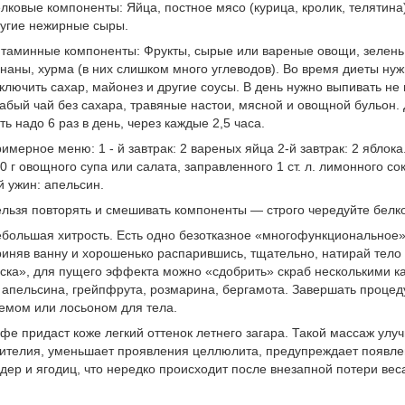
лковые компоненты: Яйца, постное мясо (курица, кролик, телятина)
угие нежирные сыры.
таминные компоненты: Фрукты, сырые или вареные овощи, зелень.
наны, хурма (в них слишком много углеводов). Во время диеты нуж
ключить сахар, майонез и другие соусы. В день нужно выпивать не
абый чай без сахара, травяные настои, мясной и овощной бульон. 
ть надо 6 раз в день, через каждые 2,5 часа.
имерное меню: 1 - й завтрак: 2 вареных яйца 2-й завтрак: 2 яблока
0 г овощного супа или салата, заправленного 1 ст. л. лимонного со
й ужин: апельсин.
льзя повторять и смешивать компоненты — строго чередуйте белк
большая хитрость. Есть одно безотказное «многофункциональное
иняв ванну и хорошенько распарившись, тщательно, натирай тел
ска», для пущего эффекта можно «сдобрить» скраб несколькими
апельсина, грейпфрута, розмарина, бергамота. Завершать проце
емом или лосьоном для тела.
фе придаст коже легкий оттенок летнего загара. Такой массаж ул
ителия, уменьшает проявления целлюлита, предупреждает появле
дер и ягодиц, что нередко происходит после внезапной потери вес