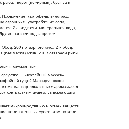
, рыба, творог (нежирный), брынза и
 Исключение: картофель, виноград,
но ограничить употребление соли,
 менее 2 л жидкости: минеральная вода,
Другие напитки под запретом.
. Обед: 200 г отварного мяса 2-й обед:
ка (без масла) ужин: 200 г отварной рыбы
овые и витаминные.
» средство — «кофейный массаж».
о кофейной гущей Массируя «зоны
 каплями «антицеллюлитных» аромамасел
дуру контрастным душем, увлажняющим
учшает микроциркуляцию и обмен веществ
ние нежелательных «растяжек» на коже
а.