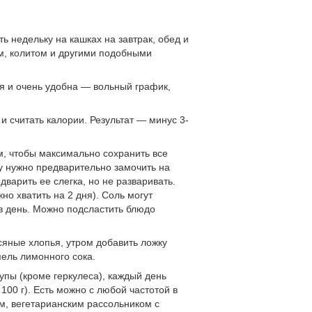
ь недельку на кашках на завтрак, обед и
том, колитом и другими подобными
я и очень удобна — вольный график,
и считать калории. Результат — минус 3-
м, чтобы максимально сохранить все
у нужно предварительно замочить на
дварить ее слегка, но не разваривать.
но хватить на 2 дня). Соль могут
 в день. Можно подсластить блюдо
сяные хлопья, утром добавить ложку
пель лимонного сока.
упы (кроме геркулеса), каждый день
100 г). Есть можно с любой частотой в
м, вегетарианским рассольником с