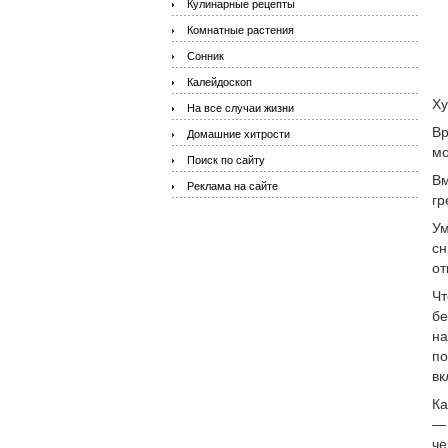
Кулинарные рецепты
Комнатные растения
Сонник
Калейдоскоп
Ху
На все случаи жизни
Вр
Домашние хитрости
мо
Поиск по сайту
Вм
Реклама на сайте
гр
Ум
сн
от
Чт
бе
на
по
вк
Ка
— 
че