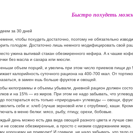
Быстро похудеть можн
деем за 30 дней
емени, чтобы похудеть достаточно, поэтому не обязательно извод
рить голодом. Достаточно лишь немного модифицировать свой ра
есто ужина выпивай стакан обезжиренного кефира. А к чашке кофе 
ечки без масла и сахара или мюсли.
еньши объем порций, и увеличь при этом число приемов пищи до 5
ижает калорийность суточного рациона на 400-700 ккал. От тортико
казаться, в замен ешь больше фруктов и овощей.
обы килограммы и объемы убывали, дневной рацион должен состоя
лков и на 15% — из жиров. При этом не надо забывать, что углево
до постараться есть только «природные» углеводы — овощи, фрукт
зволить себе и: хлеб (лучше зерновой или с отрубями), каши. Кром
лючать в меню белки: мясо, рыбу, птицу, орехи, бобовые.
ждый день можно есть два вида овощей разного цвета и лучше св
и не совсем обезжиренные, а просто с низким содержанием жира. П
му хорошему не приводит! И главное, не надо забывать, что тело с