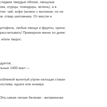
сладкие твердые яблоки, овощные
жа, огурцы, помидоры, зелень), а в
тки: чай, кофе (можно с молоком, но не
ов, отвар шиповника. От мюсли и
артофель, любые овощи и фрукты, орехи,
о рассчитывать! Примерное меню по дням:
 и/или творог;
дуктов;
альные 1400 ккал —
проблемой выпитый утром натощак стакан
ослива, кураги или инжира.
та самая легкая белково - витаминная.