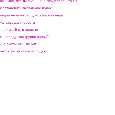
ажи мне, что ты пьёшь, и я скажу тебе, кто ты
к остановить выпадение волос
льций — минерал для офисной леди
кользающая красота
росим 1,5 кг в неделю
к наследуется группа крови?
ино скотинит и зверит"
чется вновь стать молодым…