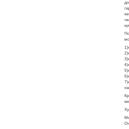
до
га
ка
ча
ку
По
мо
1)
2)
3)
4)
5)
6)
7)
на
Кр
ки
Ху
Мо
Он