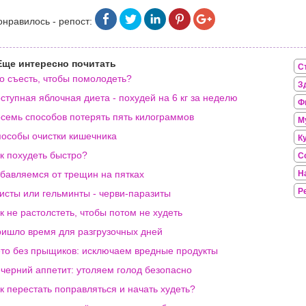
онравилось - репост:
Еще интересно почитать
С
о съесть, чтобы помолодеть?
З
ступная яблочная диета - похудей на 6 кг за неделю
Ф
семь способов потерять пять килограммов
М
особы очистки кишечника
К
к похудеть быстро?
С
бавляемся от трещин на пятках
Н
Р
исты или гельминты - черви-паразиты
к не растолстеть, чтобы потом не худеть
ишло время для разгрузочных дней
то без прыщиков: исключаем вредные продукты
черний аппетит: утоляем голод безопасно
к перестать поправляться и начать худеть?