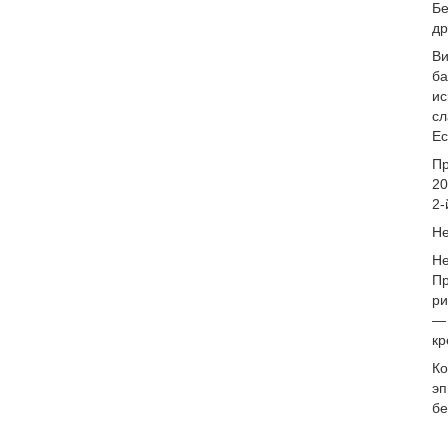
Бе
др
Ви
ба
ис
сл
Ес
Пр
20
2-
Не
Не
Пр
ри
— 
кр
Ко
эп
бе