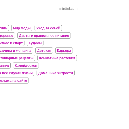
mirdiet.com
тиль
Мир моды
Уход за собой
доровье
Диеты и правильное питание
итнес и спорт
Худеем
ужчина и женщина
Детская
Карьера
улинарные рецепты
Комнатные растения
онник
Калейдоскоп
а все случаи жизни
Домашние хитрости
еклама на сайте