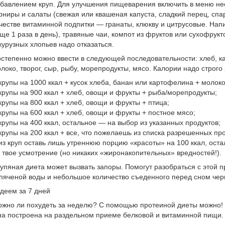
бавлением круп. Для улучшения пищеварения включить в меню не
рниры и салаты (свежая или квашеная капуста, сладкий перец, спар
честве витаминной подпитки — гранаты, клюкву и цитрусовые. Напи
ще 1 раза в день), травяные чаи, компот из фруктов или сухофрукт
курузных хлопьев надо отказаться.
степенно можно ввести в следующей последовательности: хлеб, к
локо, творог, сыр, рыбу, морепродукты, мясо. Калории надо строг
крупы на 1000 ккал + кусок хлеба, банан или картофелина + молоко
крупы на 900 ккал + хлеб, овощи и фрукты + рыба/морепродукты;
крупы на 800 ккал + хлеб, овощи и фрукты + птица;
крупы на 600 ккал + хлеб, овощи и фрукты + постное мясо;
крупы на 400 ккал, остальное — на выбор из указанных продуктов;
крупы на 200 ккал + все, что пожелаешь из списка разрешенных про
из круп оставь лишь утреннюю порцию «красоты» на 100 ккал, ост
 твое усмотрение (но никаких «жиронакопительных» вредностей!).
упяная диета может вызвать запоры. Помогут разобраться с этой 
пяченой воды и небольшое количество съеденного перед сном черн
деем за 7 дней
жно ли похудеть за неделю? С помощью протеиной диеты можно! Э
а построена на раздельном приеме белковой и витаминной пищи.