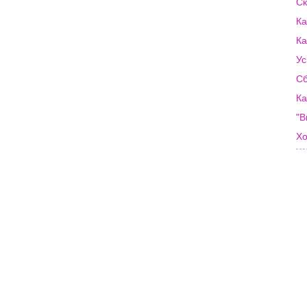
Ск
Ка
Ка
Ус
Сб
Ка
"В
Хо