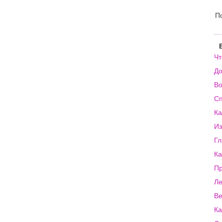
П
Чт
До
Во
Сп
Ка
Из
Гл
Ка
Пр
Ле
Ве
Ка