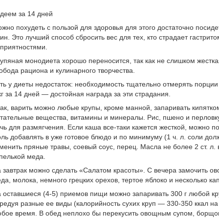
деем за 14 дней
жно похудеть с пользой для здоровья для этого достаточно посидет
ин. Это лучший способ сбросить вес для тех, кто страдает гастри
приятностями.
упяная монодиета хорошо переносится, так как не слишком жестка
обода рациона и кулинарного творчества.
ть у диеты недостаток: необходимость тщательно отмерять порции 
кг за 14 дней — достойная награда за эти страдания.
ак, варить можно любые крупы, кроме манной, запаривать кипятко
тательные вещества, витамины и минералы. Рис, пшено и перловк
чь для размягчения. Если каша все-таки кажется жесткой, можно по
ль добавлять в уже готовое блюдо и по минимуму (1 ч. л. соли долж
менить пряные травы, соевый соус, перец. Масла не более 2 ст. л.
пелькой меда.
 завтрак можно сделать «Салатом красоты». С вечера замочить ов
да, молока, немного грецких орехов, тертое яблоко и несколько ка
 оставшиеся (4-5) приемов пищи можно запаривать 300 г любой кр
редуя разные ее виды (калорийность сухих круп — 330-350 ккал на 
бое время. В обед неплохо бы перекусить овощным супом, борщо