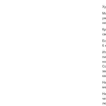
Ху
Мо
уж
не
Кр
св
Ес
6 
Ит
пи
но
Со
за
ка
На
ме
На
че
лю