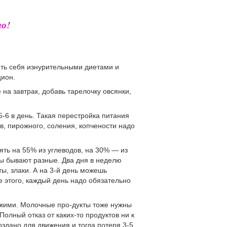
о!
ить себя изнурительными диетами и
цион.
на завтрак, добавь тарелочку овсянки,
-6 в день. Такая перестройка питания
в, пирожного, соления, копчености надо
ть на 55% из углеводов, на 30% — из
ды бывают разные. Два дня в неделю
ы, злаки. А на 3-й день можешь
е этого, каждый день надо обязательно
ежими. Молочные про-дукты тоже нужны
олный отказ от каких-то продуктов ни к
оздано для движения и тогда потеря 3-5,