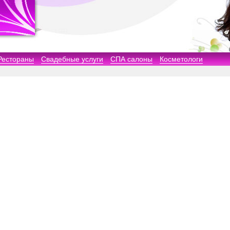
Рестораны
Свадебные услуги
СПА салоны
Косметологи