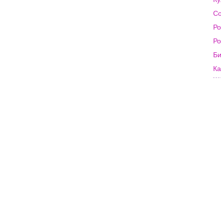
Со
Ро
Ро
Би
Ка