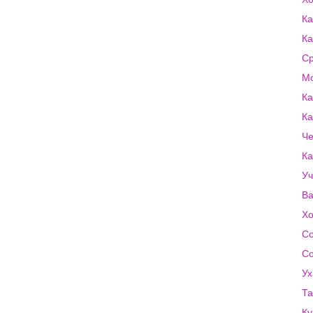
Ка
Ка
Ср
Мо
Ка
Ка
Че
Ка
Уч
Ва
Хо
Со
Со
Ух
Та
Ку