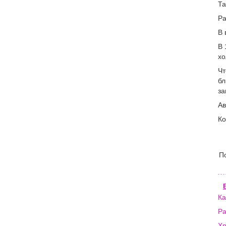
Та
Ра
В 
В 
хо
Чт
бл
за
Ав
Ко
П
Ка
Ра
Хр