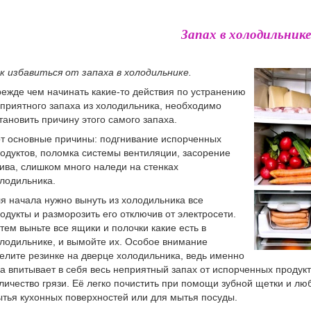
Запах в холодильнике
к избавиться от запаха в холодильнике.
ежде чем начинать какие-то действия по устранению
приятного запаха из холодильника, необходимо
тановить причину этого самого запаха.
т основные причины: подгнивание испорченных
одуктов, поломка системы вентиляции, засорение
ива, слишком много наледи на стенках
лодильника.
я начала нужно вынуть из холодильника все
одукты и разморозить его отключив от электросети.
тем выньте все ящики и полочки какие есть в
лодильнике, и вымойте их. Особое внимание
елите резинке на дверце холодильника, ведь именно
а впитывает в себя весь неприятный запах от испорченных продук
личество грязи. Её легко почистить при помощи зубной щетки и л
тья кухонных поверхностей или для мытья посуды.