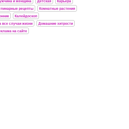
ужчина и женщина
Детская
Карьера
улинарные рецепты
Комнатные растения
онник
Калейдоскоп
а все случаи жизни
Домашние хитрости
еклама на сайте