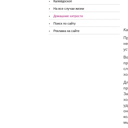
Калейдоскоп
На все случаи жизни
Домашние хитрости
Поиск по сайту
Ка
Реклама на сайте
Пр
не
ус
Во
пр
сл
хо
Дл
пр
За
хо
уд
он
ко
мы