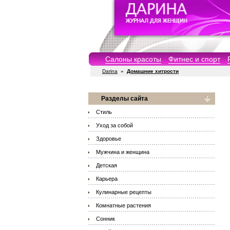
Салоны красоты
Фитнес и спорт
Darina
»
Домашние хитрости
Разделы сайта
Стиль
Уход за собой
Здоровье
Мужчина и женщина
Детская
Карьера
Кулинарные рецепты
Комнатные растения
Сонник