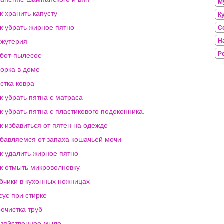
М
к хранить капусту
К
к убрать жирное пятно
С
жутерия
Н
Р
бот-пылесос
орка в доме
стка ковра
к убрать пятна с матраса
к убрать пятна с пластикового подоконника.
к избавиться от пятен на одежде
бавляемся от запаха кошачьей мочи
к удалить жирное пятно
к отмыть микроволновку
бчики в кухонных ножницах
сус при стирке
очистка труб
зяйственное мыло