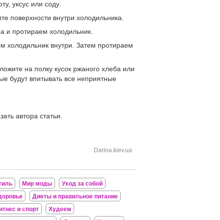
у, уксус или соду.
ите поверхности внутри холодильника.
са и протираем холодильник.
ем холодильник внутри. Затем протираем
ложите на полку кусок ржаного хлеба или
ые будут впитывать все неприятные
зать автора статьи.
Darina.kiev.ua
тиль
Мир моды
Уход за собой
доровье
Диеты и правильное питание
итнес и спорт
Худеем