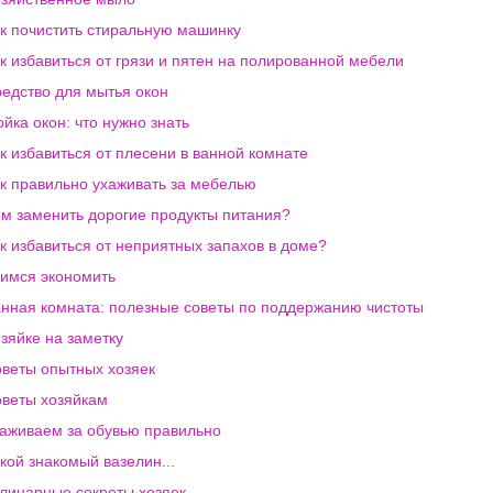
к почистить стиральную машинку
к избавиться от грязи и пятен на полированной мебели
едство для мытья окон
йка окон: что нужно знать
к избавиться от плесени в ванной комнате
к правильно ухаживать за мебелью
м заменить дорогие продукты питания?
к избавиться от неприятных запахов в доме?
имся экономить
нная комната: полезные советы по поддержанию чистоты
зяйке на заметку
веты опытных хозяек
веты хозяйкам
аживаем за обувью правильно
кой знакомый вазелин...
линарные секреты хозяек