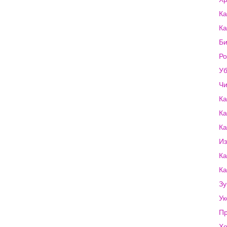
Ка
Ка
Би
Ро
Уб
Чи
Ка
Ка
Ка
Из
Ка
Ка
Зу
Ук
Пр
Хо