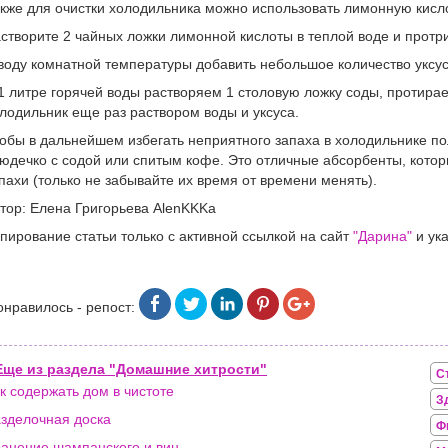
кже для очистки холодильника можно использовать лимонную кислот
створите 2 чайных ложки лимонной кислоты в теплой воде и протр
воду комнатной температуры добавить небольшое количество уксу
1 литре горячей воды растворяем 1 столовую ложку соды, протира
лодильник еще раз раствором воды и уксуса.
обы в дальнейшем избегать неприятного запаха в холодильнике по
юдечко с содой или спитым кофе. Это отличные абсорбенты, котор
пахи (только не забывайте их время от времени менять).
тор: Елена Григорьева AlenKKKa
пирование статьи только с активной ссылкой на сайт
"Дарина"
и ука
онравилось - репост:
Еще из раздела "Домашние хитрости"
С
к содержать дом в чистоте
З
зделочная доска
Ф
анение шампанского и вин