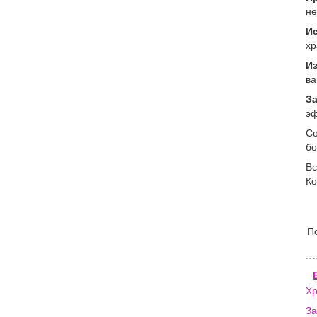
не
И
хр
И
ва
З
эф
Со
бо
Вс
Ко
П
Хр
За