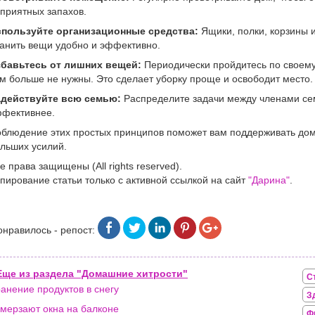
приятных запахов.
спользуйте организационные средства:
Ящики, полки, корзины 
анить вещи удобно и эффективно.
збавьтесь от лишних вещей:
Периодически пройдитесь по своему 
м больше не нужны. Это сделает уборку проще и освободит место.
адействуйте всю семью:
Распределите задачи между членами сем
фективнее.
блюдение этих простых принципов поможет вам поддерживать дом 
льших усилий.
е права защищены (All rights reserved).
пирование статьи только с активной ссылкой на сайт
"Дарина"
.
онравилось - репост:
Еще из раздела "Домашние хитрости"
С
анение продуктов в снегу
З
мерзают окна на балконе
Ф