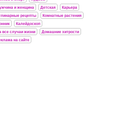
ужчина и женщина
Детская
Карьера
улинарные рецепты
Комнатные растения
онник
Калейдоскоп
а все случаи жизни
Домашние хитрости
еклама на сайте