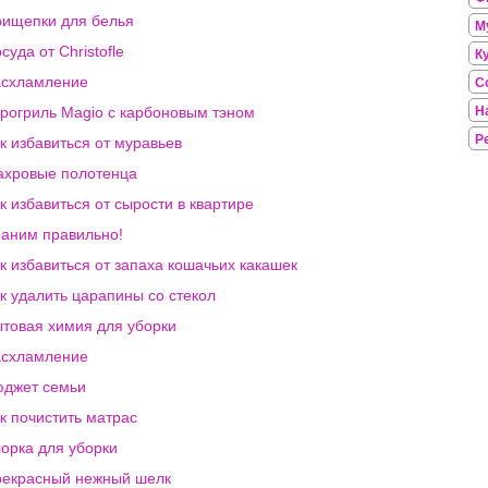
ищепки для белья
М
суда от Christofle
К
асхламление
С
рогриль Magio с карбоновым тэном
Н
Р
к избавиться от муравьев
хровые полотенца
к избавиться от сырости в квартире
аним правильно!
к избавиться от запаха кошачьих какашек
к удалить царапины со стекол
товая химия для уборки
асхламление
джет семьи
к почистить матрас
орка для уборки
екрасный нежный шелк