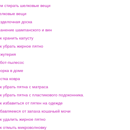
м стирать шелковые вещи
елковые вещи
зделочная доска
анение шампанского и вин
к хранить капусту
к убрать жирное пятно
жутерия
бот-пылесос
орка в доме
стка ковра
к убрать пятна с матраса
к убрать пятна с пластикового подоконника.
к избавиться от пятен на одежде
бавляемся от запаха кошачьей мочи
к удалить жирное пятно
к отмыть микроволновку