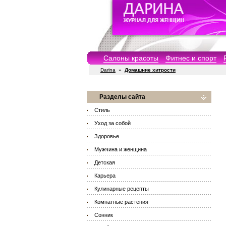
Салоны красоты
Фитнес и спорт
Darina
»
Домашние хитрости
Разделы сайта
Стиль
Уход за собой
Здоровье
Мужчина и женщина
Детская
Карьера
Кулинарные рецепты
Комнатные растения
Сонник