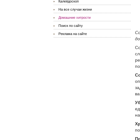
Калейдоскоп
На все случаи жизни
Домашние хитрости
Поиск по сайту
Со
Реклама на сайте
до
Со
сл
ре
по
Со
оп
за
ва
Уб
ед
на
Хр
по
П