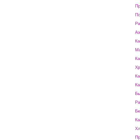
Пр
По
Р
Аэ
Ка
Ма
Ка
Хр
Ка
Ка
Бы
Р
Бю
Ка
Хл
Пр