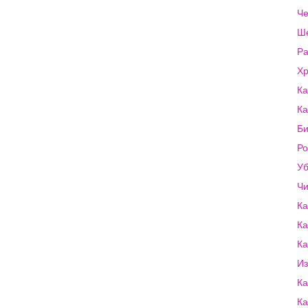
Че
Ш
Ра
Хр
Ка
Ка
Би
Ро
Уб
Чи
Ка
Ка
Ка
Из
Ка
Ка