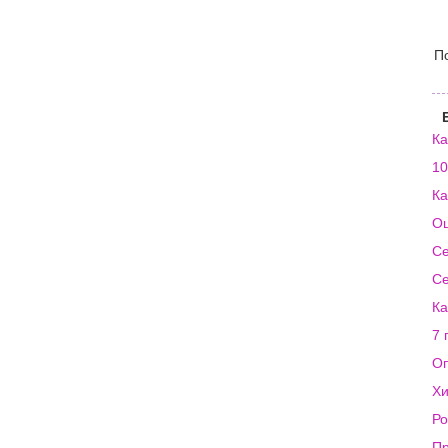
П
Ка
10
Ка
Оц
Се
Се
Ка
7 
Оп
Хи
Ро
Пр