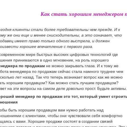
Как стать хорошим менеджером 
годня клиенты стали более требовательны чем прежде. И к
му же они еще и менее снисходительны, а это означает, что
одавец имеет право только одного выстрела, и должен
оизвести хорошее впечатление с первого раза.
современном мире быстрых высоких цифровых технологий где
шения принимаются в одно мгновение, на роль хорошего
енеджера по продажам
не можно закрывать глаза. И к тому же
бота менеджера по продажам сейчас стала намного труднее чем
сколько лет назад. Так что теперь возникает вопрос как же можно
ать хорошим продавцом? Как можно стать лучшим продавцом?
вет на эти вопросы на самом деле довольно прост. Будьте активны.
роший менеджер по продажам это тот, который умеет строит
тношения
обы быть хорошим продавцом вам нужно работать над
ношениями с клиентами, чтобы они чувствовали себя комфортно
щаясь с вами. Хорошие продажи состоят в создании связей