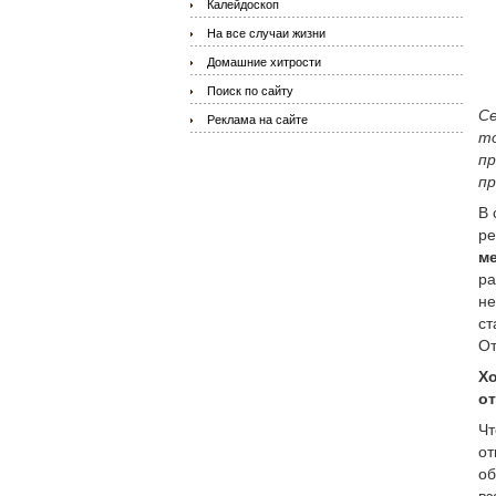
Калейдоскоп
На все случаи жизни
Домашние хитрости
Поиск по сайту
Се
Реклама на сайте
то
пр
пр
В 
ре
м
ра
не
ст
От
Хо
о
Чт
от
об