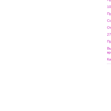
10
Пр
Со
От
27
Пр
Вы
в
Ка