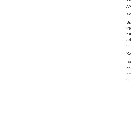
вз
до
Хо
Вм
чт
пл
об
че
Хо
Ва
вр
ис
че