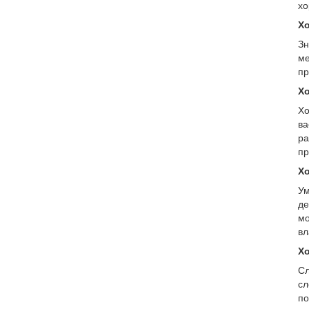
хо
Х
Зн
ме
пр
Хо
Хо
ва
ра
пр
Х
Ум
де
мо
вл
Хо
Сл
сл
по