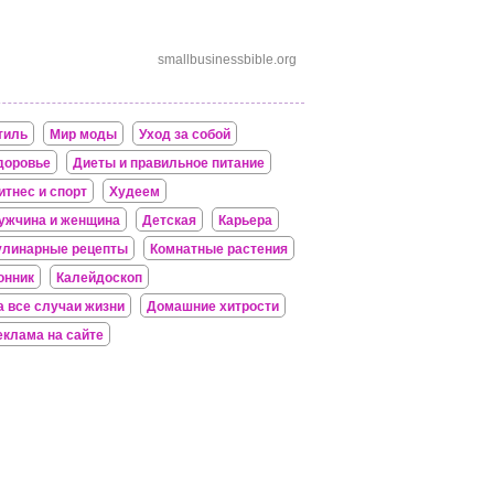
smallbusinessbible.org
тиль
Мир моды
Уход за собой
доровье
Диеты и правильное питание
итнес и спорт
Худеем
ужчина и женщина
Детская
Карьера
улинарные рецепты
Комнатные растения
онник
Калейдоскоп
а все случаи жизни
Домашние хитрости
еклама на сайте