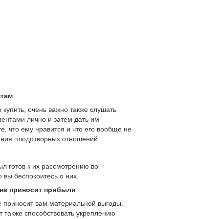
нтам
 купить, очень важно также слушать
иентами лично и затем дать им
е, что ему нравится и что его вообще не
оения плодотворных отношений.
л готов к их рассмотрению во
 вы беспокоитесь о них.
 не приносит прибыли
не приносит вам материальной выгоды.
ет также способствовать укреплению