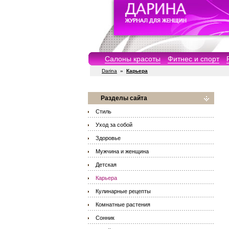
Салоны красоты
Фитнес и спорт
Darina
»
Карьера
Разделы сайта
Стиль
Уход за собой
Здоровье
Мужчина и женщина
Детская
Карьера
Кулинарные рецепты
Комнатные растения
Сонник