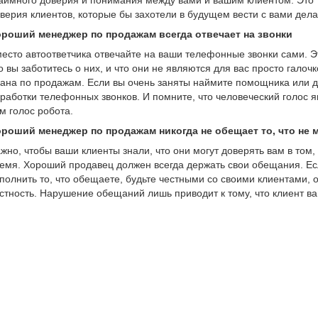
аимного доверия и понимания между вами и вашим клиентом. Это 
верия клиентов, которые бы захотели в будущем вести с вами дела
роший менеджер по продажам всегда отвечает на звонки
есто автоответчика отвечайте на ваши телефонные звонки сами. Э
о вы заботитесь о них, и что они не являются для вас просто галоч
ана по продажам. Если вы очень заняты наймите помощника или 
работки телефонных звонков. И помните, что человеческий голос
м голос робота.
роший менеджер по продажам никогда не обещает то, что не
жно, чтобы ваши клиенты знали, что они могут доверять вам в том,
емя. Хороший продавец должен всегда держать свои обещания. Есл
полнить то, что обещаете, будьте честными со своими клиентами, 
стность. Нарушение обещаний лишь приводит к тому, что клиент ва