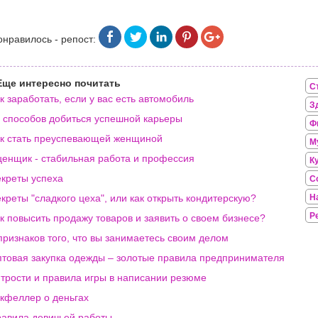
онравилось - репост:
Еще интересно почитать
С
к заработать, если у вас есть автомобиль
З
 способов добиться успешной карьеры
Ф
к стать преуспевающей женщиной
М
енщик - стабильная работа и профессия
К
креты успеха
С
креты "сладкого цеха", или как открыть кондитерскую?
Н
Р
к повысить продажу товаров и заявить о своем бизнесе?
признаков того, что вы занимаетесь своим делом
товая закупка одежды – золотые правила предпринимателя
трости и правила игры в написании резюме
кфеллер о деньгах
авила девичьей работы