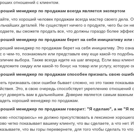
роших отношений с клиентом.
ороший менеджер по продажам всегда является экспертом
айте, что хороший человек продажам всегда мастер своего дела. Он
льчайших деталей. Не существует ничего о продукте, чего бы он не
одаете, вы сможете продать все, что должны гораздо более эффек
роший менеджер по продажам берет на себя инициативу или 
роший менеджер по продажам берет на себя инициативу. Это означ
с о чем-то, познакомьте или представьте ему еще какой-то подобн
зличие выбора. Также всегда идите на шаг вперед. Если ваш клиен
едложите скидку или какой-то бонус на товар или услугу, которую 
ороший менеджер по продажам способен признать свою ошиб
еть признавать свои ошибки бывает сложно, но это также показывае
йствия. Это, в свою очередь способствует укреплению отношений с 
гут доверять вам в дальнейшем. Доверие является самым важным
адеть хороший менеджер по продажам.
роший менеджер по продажам говорит: "Я сделаю", а не "Я 
ово «постараюсь» не должно присутствовать в лексиконе хорошег
ово четко показывает вашему клиенту, что вы сделаете, а что нет.
казываете, что вы горы перевернете, для того чтобы сделать то чт