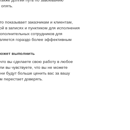
также долгий путь по завоеванию
 опять.
то показывает заказчикам и клиентам,
кой в записях и пунктиком для исполнения
дополнительных сотрудников для
 является гораздо более эффективным
 может выполнить
 что вы сделаете свою работу в любое
и вы чувствуете, что вы не можете
они будут больше ценить вас за вашу
м перестает доверять.