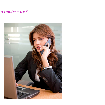
по продажам?
ь