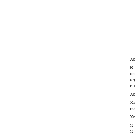
Х
В 
св
ад
ин
Х
Хо
вс
Хо
Эт
Эт