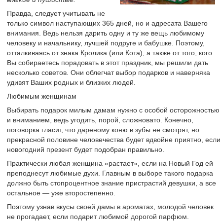
Правда, следует учитывать не
только символ наступающих 365 дней, но и адресата Вашего
внимания. Ведь нельзя дарить одну и ту же вещь любимому
человеку и начальнику, лучшей подруге и бабушке. Поэтому,
отталкиваясь от знака Кролика (или Кота), а также от того, кого
Вы собираетесь порадовать в этот праздник, мы решили дать
несколько советов. Они облегчат выбор подарков и наверняка
удивят Ваших родных и близких людей.
Любимым женщинам
Выбирать подарок милым дамам нужно с особой осторожностью
и вниманием, ведь угодить, порой, сложновато. Конечно,
поговорка гласит, что дареному коню в зубы не смотрят, но
прекрасной половине человечества будет вдвойне приятно, если
новогодний презент будет подобран правильно.
Практически любая женщина «растает», если на Новый Год ей
преподнесут любимые духи. Главным в выборе такого подарка
должно быть стопроцентное знание пристрастий девушки, а все
остальное — уже второстепенно.
Поэтому узнав вкусы своей дамы в ароматах, молодой человек
не прогадает, если подарит любимой дорогой парфюм.