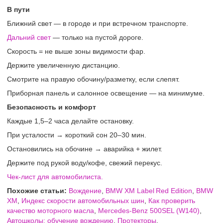
В пути
Ближний свет — в городе и при встречном транспорте.
Дальний свет
— только на пустой дороге.
Скорость = не выше зоны видимости фар.
Держите увеличенную дистанцию.
Смотрите на правую обочину/разметку, если слепят.
Приборная панель и салонное освещение — на минимуме.
Безопасность и комфорт
Каждые 1,5–2 часа делайте остановку.
При усталости → короткий сон 20–30 мин.
Остановились на обочине → аварийка + жилет.
Держите под рукой воду/кофе, свежий перекус.
Чек-лист для автомобилиста.
Похожие статьи:
Вождение
,
BMW XM Label Red Edition
,
BMW
XM
,
Индекс скорости автомобильных шин
,
Как проверить
качество моторного масла
,
Mercedes-Benz 500SEL (W140)
,
Автошколы: обучение вождению
,
Протекторы
.