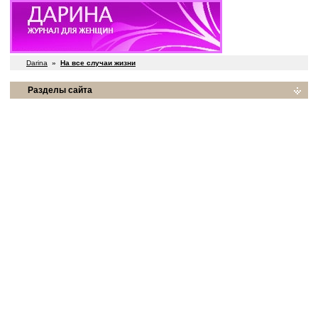
Darina
»
На все случаи жизни
Разделы сайта