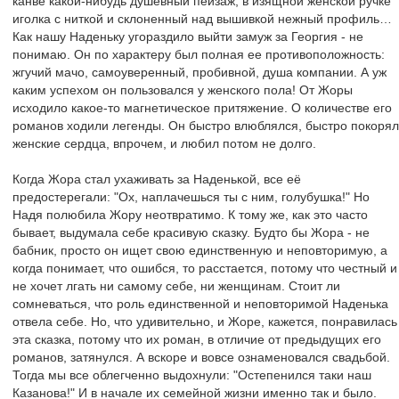
канве какой-нибудь душевный пейзаж, в изящной женской ручке
иголка с ниткой и склоненный над вышивкой нежный профиль…
Как нашу Наденьку угораздило выйти замуж за Георгия - не
понимаю. Он по характеру был полная ее противоположность:
жгучий мачо, самоуверенный, пробивной, душа компании. А уж
каким успехом он пользовался у женского пола! От Жоры
исходило какое-то магнетическое притяжение. О количестве его
романов ходили легенды. Он быстро влюблялся, быстро покорял
женские сердца, впрочем, и любил потом не долго.
Когда Жора стал ухаживать за Наденькой, все её
предостерегали: "Ох, наплачешься ты с ним, голубушка!" Но
Надя полюбила Жору неотвратимо. К тому же, как это часто
бывает, выдумала себе красивую сказку. Будто бы Жора - не
бабник, просто он ищет свою единственную и неповторимую, а
когда понимает, что ошибся, то расстается, потому что честный и
не хочет лгать ни самому себе, ни женщинам. Стоит ли
сомневаться, что роль единственной и неповторимой Наденька
отвела себе. Но, что удивительно, и Жоре, кажется, понравилась
эта сказка, потому что их роман, в отличие от предыдущих его
романов, затянулся. А вскоре и вовсе ознаменовался свадьбой.
Тогда мы все облегченно выдохнули: "Остепенился таки наш
Казанова!" И в начале их семейной жизни именно так и было.