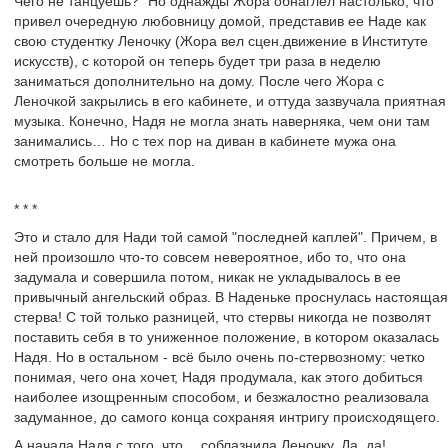
Чего не танцуешь?" Но однажды Жора обнаглел настолько, что
привел очередную любовницу домой, представив ее Наде как
свою студентку Леночку (Жора вел сцен.движение в Институте
искусств), с которой он теперь будет три раза в неделю
заниматься дополнительно на дому. После чего Жора с
Леночкой закрылись в его кабинете, и оттуда зазвучала приятная
музыка. Конечно, Надя не могла знать наверняка, чем они там
занимались… Но с тех пор на диван в кабинете мужа она
смотреть больше не могла.
* * *
Это и стало для Нади той самой "последней каплей". Причем, в
ней произошло что-то совсем невероятное, ибо то, что она
задумала и совершила потом, никак не укладывалось в ее
привычный ангельский образ. В Наденьке проснулась настоящая
стерва! С той только разницей, что стервы никогда не позволят
поставить себя в то униженное положение, в котором оказалась
Надя. Но в остальном - всё было очень по-стервозному: четко
понимая, чего она хочет, Надя продумала, как этого добиться
наиболее изощренным способом, и безжалостно реализовала
задуманное, до самого конца сохраняя интригу происходящего.
А начала Надя с того, что… соблазнила Леночку. Да, да!