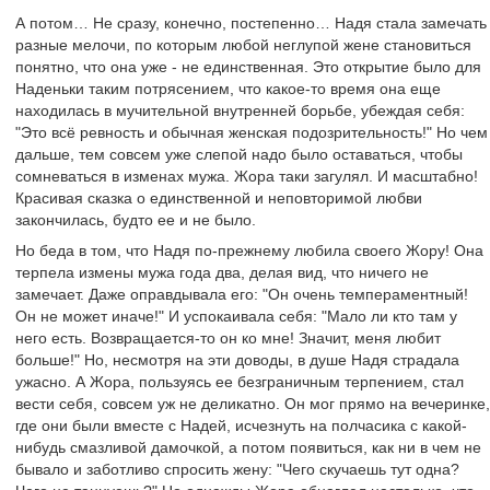
А потом… Не сразу, конечно, постепенно… Надя стала замечать
разные мелочи, по которым любой неглупой жене становиться
понятно, что она уже - не единственная. Это открытие было для
Наденьки таким потрясением, что какое-то время она еще
находилась в мучительной внутренней борьбе, убеждая себя:
"Это всё ревность и обычная женская подозрительность!" Но чем
дальше, тем совсем уже слепой надо было оставаться, чтобы
сомневаться в изменах мужа. Жора таки загулял. И масштабно!
Красивая сказка о единственной и неповторимой любви
закончилась, будто ее и не было.
Но беда в том, что Надя по-прежнему любила своего Жору! Она
терпела измены мужа года два, делая вид, что ничего не
замечает. Даже оправдывала его: "Он очень темпераментный!
Он не может иначе!" И успокаивала себя: "Мало ли кто там у
него есть. Возвращается-то он ко мне! Значит, меня любит
больше!" Но, несмотря на эти доводы, в душе Надя страдала
ужасно. А Жора, пользуясь ее безграничным терпением, стал
вести себя, совсем уж не деликатно. Он мог прямо на вечеринке,
где они были вместе с Надей, исчезнуть на полчасика с какой-
нибудь смазливой дамочкой, а потом появиться, как ни в чем не
бывало и заботливо спросить жену: "Чего скучаешь тут одна?