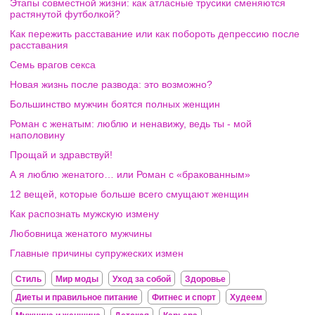
Этапы совместной жизни: как атласные трусики сменяются
растянутой футболкой?
Как пережить расставание или как побороть депрессию после
расставания
Семь врагов секса
Новая жизнь после развода: это возможно?
Большинство мужчин боятся полных женщин
Роман с женатым: люблю и ненавижу, ведь ты - мой
наполовину
Прощай и здравствуй!
А я люблю женатого… или Роман с «бракованным»
12 вещей, которые больше всего смущают женщин
Как распознать мужскую измену
Любовница женатого мужчины
Главные причины супружеских измен
Стиль
Мир моды
Уход за собой
Здоровье
Диеты и правильное питание
Фитнес и спорт
Худеем