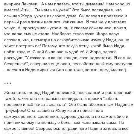
выкрики Леночки: "А нам плевать, что ты думаешь! Нам хорошо
вместе! И ты… Ты нам не нужен!" Это было последнее, что
слышал Жора, уходя из своего дома. Он поехал к приятелю и
первый раз в жизни напился, как свинья. И там же у приятеля
уснул. А, проснувшись утром, он, к своему сожалению, понял,
что легче ему не стало. Наоборот, стало хуже. Жора вдруг
осознал, что, несмотря на оскорбительную измену Нади, он не
хочет потерять ее! Потому, что такую жену, какой была Надя,
найти трудно. С ней было очень удобно! И Жора, здраво
рассудив: "У каждого, в конце концов, свои недостатки. Я сам не
безгрешен!", совершил еще один, несвойственный ему поступок
- поехал к Наде мириться (что она тоже, кстати, предвидела!).
* * *
Жора стоял перед Надей поникший, несчастный и растерянный -
такой, каким она его раньше не видела, и просил "забыть
прошлое и всё начать сначала". Это было абсолютным Надиным
триумфом! Она вышибла Жору из его привычного
самоуверенного состояния, здорово ударила по самолюбию и
причинила ему не меньшую боль, чем испытывала сама. Но
самое главное! Свершилось то, ради чего Надя и затевала всё