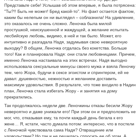
Представьте себе! Услышав об этом впервые, я была потрясена:
"Ты?!! Быть не может! Бред какой-то". Но факт остается фактом,
каким бы нелепым он ни выглядел – соблазнила! На удивление,
это оказалось не очень сложно. Леночка была милой
простушкой, неискушенной и жаждущей, а желание испытать
лесбийскую любовь, видимо, в ней и так было. Может, его
интуитивно и разгадала Надя, задумывая свою невероятную
выходку? В общем, Леночка отдалась без кокетства. Больше
того! Как и планировала Надя: они стали любовницами. Причем,
именно Леночка настаивала на этих встречах. Надя выгодно
использовала сексуальные минусы своего мужа и взяла Леночку
тем, чего Жора, будучи в сексе эгоистом и спринтером, ей не
давал: душевностью, нежностью и желанием доставить
максимум удовольствия. В результате, что тоже входило в Надин
план, Леночка стала избегать Жору - и занятия на дому
прекратились.
Так продолжалось недели две. Леночкины отказы бесили Жору
невероятно и даже унижали его! При этом он и предположить не
мог, что, отказывая ему, та почти каждый день бегала к его
жене… Я, кстати, часто думала потом: интересно, что в постели
с Леночкой чувствовала сама Надя? Отвращение или
удовольствие? Но так и не решилась спросить ее об этом. А,