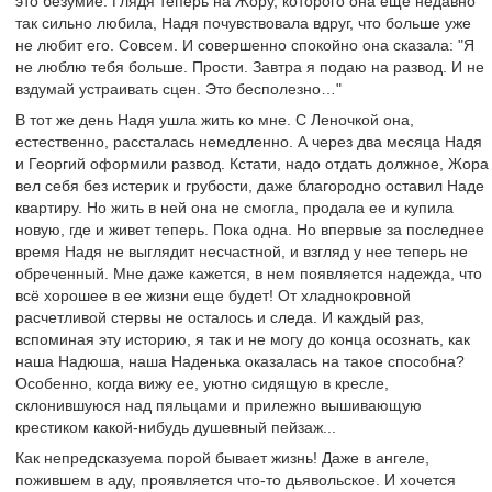
это безумие. Глядя теперь на Жору, которого она еще недавно
так сильно любила, Надя почувствовала вдруг, что больше уже
не любит его. Совсем. И совершенно спокойно она сказала: "Я
не люблю тебя больше. Прости. Завтра я подаю на развод. И не
вздумай устраивать сцен. Это бесполезно…"
В тот же день Надя ушла жить ко мне. С Леночкой она,
естественно, рассталась немедленно. А через два месяца Надя
и Георгий оформили развод. Кстати, надо отдать должное, Жора
вел себя без истерик и грубости, даже благородно оставил Наде
квартиру. Но жить в ней она не смогла, продала ее и купила
новую, где и живет теперь. Пока одна. Но впервые за последнее
время Надя не выглядит несчастной, и взгляд у нее теперь не
обреченный. Мне даже кажется, в нем появляется надежда, что
всё хорошее в ее жизни еще будет! От хладнокровной
расчетливой стервы не осталось и следа. И каждый раз,
вспоминая эту историю, я так и не могу до конца осознать, как
наша Надюша, наша Наденька оказалась на такое способна?
Особенно, когда вижу ее, уютно сидящую в кресле,
склонившуюся над пяльцами и прилежно вышивающую
крестиком какой-нибудь душевный пейзаж...
Как непредсказуема порой бывает жизнь! Даже в ангеле,
пожившем в аду, проявляется что-то дьявольское. И хочется