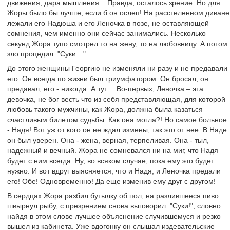
движения, дара мышления... Правда, осталось зрение. Но для
Жоры было бы лучше, если б он ослеп! На расстеленном диване
лежали его Надюша и его Леночка в позе, не оставляющей
сомнения, чем именно они сейчас занимались. Несколько
секунд Жора тупо смотрел то на жену, то на любовницу. А потом
зло процедил: "Суки…"
До этого женщины Георгию не изменяли ни разу и не предавали
его. Он всегда по жизни был триумфатором. Он бросал, он
предавал, его - никогда. А тут… Во-первых, Леночка – эта
девочка, не бог весть что из себя представляющая, для которой
любовь такого мужчины, как Жора, должна была казаться
счастливым билетом судьбы. Как она могла?! Но самое больное
- Надя! Вот уж от кого он не ждал измены, так это от нее. В Наде
он был уверен. Она - жена, верная, терпеливая. Она - тыл,
надежный и вечный. Жора не сомневался ни на миг, что Надя
будет с ним всегда. Ну, во всяком случае, пока ему это будет
нужно. И вот вдруг выясняется, что и Надя, и Леночка предали
его! Обе! Одновременно! Да еще изменив ему друг с другом!
В сердцах Жора разбил бутылку об пол, на разлившееся пиво
швырнул рыбу, с презрением снова выговорил: "Суки!", словно
найдя в этом слове лучшее объяснение случившемуся и резко
вышел из кабинета. Уже вдогонку он слышал издевательские