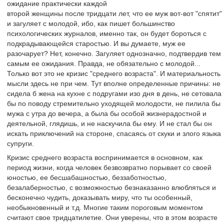
ожидание практически каждой
второй женщины после тридцати лет, что ее муж вот-вот "спятит"
и загуляет с молодой, ибо, как пишет большинство
психологических журналов, именно так, он будет бороться с
подкрадывающейся старостью. И вы думаете, муж ее
разочарует? Нет, конечно. Загуляет однозначно, подтвердив тем
самым ее ожидания. Правда, не обязательно с молодой...
Только вот это не кризис "среднего возраста". И материальность
мысли здесь не при чем. Тут вполне определенные причины: не
сидела б жена на кухне с подругами изо дня в день, не сетовала
бы по поводу стремительно уходящей молодости, не пилила бы
мужа с утра до вечера, а была бы особой жизнерадостной и
деятельной, глядишь, и не наскучила бы ему. И не стал бы он
искать приключений на стороне, спасаясь от скуки и злого языка
супруги.
Кризис среднего возраста воспринимается в основном, как
период жизни, когда человек безвозвратно порывает со своей
юностью, ее бесшабашностью, беззаботностью,
безалаберностью, с возможностью безнаказанно влюбляться и
бесконечно чудить, доказывать миру, что ты особенный,
необыкновенный и т.д. Многие таким пороговым моментом
считают свое тридцатилетие. Они уверены, что в этом возрасте