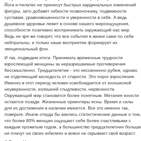
Йога и пилатес не принесут быстрых кардинальных изменений
фигуры, зато добавят гибкости позвоночнику, подвижности
суставам, уравновешенности и уверенности в себе. А ведь
душевное здоровье лежит в основе нашего мироощущения,
способности позитивно воспринимать окружающий нас мир.
Ведь не зря же говорят, что все события в жизни сами по себе
нейтральны, и только наше восприятие формирует их
эмоциональный фон.
И так, подведем итоги. Принимать временные трудности
взрослеющей женщины за неразрешаемые противоречия
бессмысленно. Тридцатилетие - это несомненно рубеж, однако,
не отделяющий молодость от старости. Это порог взросления.
Именно в этот период человек освобождается от юношеской
неуверенности, излишней стыдливости, нервозности.
Окружающий мир становится более понятным. Метания юности
остаются позади. Жизненные ориентиры ясны. Время и силы
для их достижения в наличии имеются. Все это именно так,
поверьте. Иначе откуда бы взялись статистические данные о том,
что более 80% женщин ощущают себя более счастливыми с
каждым прожитым годом, а большинство тридцатилетних больше
ни плачут на своих юбилеях и вовсе не скрывают свой возраст.