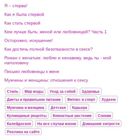
Я – стерва!
Как я была стервой
Как стать стервой
Кем лучше быть: женой или любовницей? Часть 1
Осторожно, искушение!
Как достичь полной безотказности в сексе?
Роман с женатым: люблю и ненавижу, ведь ты - мой
наполовину
Письмо любовницы к жене
Мужчины и женщины: отношения к сексу
Стиль
Мир моды
Уход за собой
Здоровье
Диеты и правильное питание
Фитнес и спорт
Худеем
Мужчина и женщина
Детская
Карьера
Кулинарные рецепты
Комнатные растения
Сонник
Калейдоскоп
На все случаи жизни
Домашние хитрости
Реклама на сайте