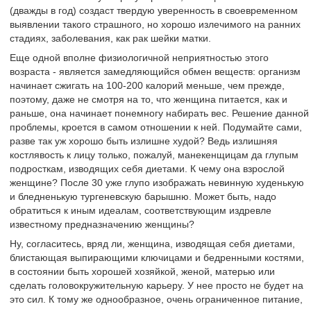
(дважды в год) создаст твердую уверенность в своевременном
выявлении такого страшного, но хорошо излечимого на ранних
стадиях, заболевания, как рак шейки матки.
Еще одной вполне физиологичной неприятностью этого
возраста - является замедляющийся обмен веществ: организм
начинает сжигать на 100-200 калорий меньше, чем прежде,
поэтому, даже не смотря на то, что женщина питается, как и
раньше, она начинает понемногу набирать вес. Решение данной
проблемы, кроется в самом отношении к ней. Подумайте сами,
разве так уж хорошо быть излишне худой? Ведь излишняя
костлявость к лицу только, пожалуй, манекенщицам да глупым
подросткам, изводящих себя диетами. К чему она взрослой
женщине? После 30 уже глупо изображать невинную худенькую
и бледненькую тургеневскую барышню. Может быть, надо
обратиться к иным идеалам, соответствующим издревле
известному предназначению женщины?
Ну, согласитесь, вряд ли, женщина, изводящая себя диетами,
блистающая выпирающими ключицами и бедренными костями,
в состоянии быть хорошей хозяйкой, женой, матерью или
сделать головокружительную карьеру. У нее просто не будет на
это сил. К тому же однообразное, очень ограниченное питание,