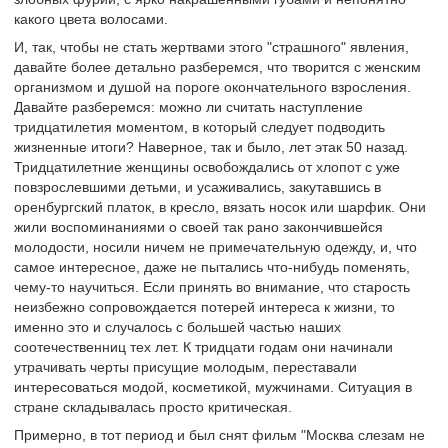
какого цвета волосами.
И, так, чтобы не стать жертвами этого "страшного" явления,
давайте более детально разберемся, что творится с женским
организмом и душой на пороге окончательного взросления.
Давайте разберемся: можно ли считать наступление
тридцатилетия моментом, в который следует подводить
жизненные итоги? Наверное, так и было, лет этак 50 назад.
Тридцатилетние женщины освобождались от хлопот с уже
повзрослевшими детьми, и усаживались, закутавшись в
оренбургский платок, в кресло, вязать носок или шарфик. Они
жили воспоминаниями о своей так рано закончившейся
молодости, носили ничем не примечательную одежду, и, что
самое интересное, даже не пытались что-нибудь поменять,
чему-то научиться. Если принять во внимание, что старость
неизбежно сопровождается потерей интереса к жизни, то
именно это и случалось с большей частью наших
соотечественниц тех лет. К тридцати годам они начинали
утрачивать черты присущие молодым, переставали
интересоваться модой, косметикой, мужчинами. Ситуация в
стране складывалась просто критическая.
Примерно, в тот период и был снят фильм "Москва слезам не