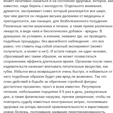
может негативно сказаться и на состоянии здоровья, которое, как
известно, надо беречь с молодости. Отдельного внимания,
думается, заслуживает совет, который реализуется все шире,
при чем дается он людьми весьма далекими от медицины и
преподносится, как панацея, для безболезненного похудения.
Различные чистки кишечника и печени, а также прием различных
лекарств, в виде чаев и биологических добавок - вредны. В
домашних ли условиях, в клинике, неважно где, но проводить
подобные процедуры, без врачебного наблюдения - это все
равно, что ставить над собой опасный эксперимент (может
получиться, а может и нет). И кстати говоря, ни один человек,
сбросивший вес таким образом, не может похвастаться
сохранением эффекта длительное время. Организм после таких
издевательств начинает впитывать питательные вещества, как
губка. Избыток веса возвращается очень быстро, и избавиться от
него подобным образом будет уже вряд ли возможно. Так что
план действий в борьбе за обретение стройной фигуры
достаточно прозаичен, прост и всем известен. Регулярное
питание, небольшими порциями 4-5 раз в день, разгрузочные
дни, а также физическая нагрузка, причем умеренная, чтобы не
повторить судьбу известных иностранных актрис, положивших
здоровье на алтарь женской привлекательности и взрастивших
новую болезнь, получившую название перетренированность.