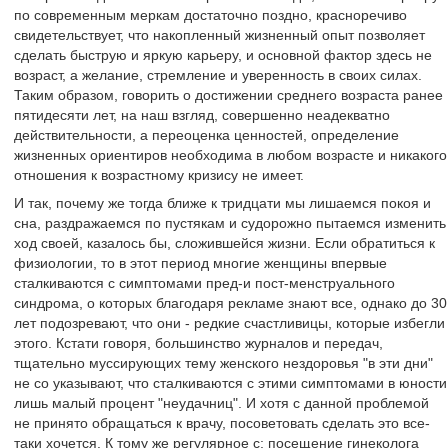
по современным меркам достаточно поздно, красноречиво
свидетельствует, что накопленный жизненный опыт позволяет
сделать быструю и яркую карьеру, и основной фактор здесь не
возраст, а желание, стремление и уверенность в своих силах.
Таким образом, говорить о достижении среднего возраста ранее
пятидесяти лет, на наш взгляд, совершенно неадекватно
действительности, а переоценка ценностей, определение
жизненных ориентиров необходима в любом возрасте и никакого
отношения к возрастному кризису не имеет.
И так, почему же тогда ближе к тридцати мы лишаемся покоя и
сна, раздражаемся по пустякам и судорожно пытаемся изменить
ход своей, казалось бы, сложившейся жизни. Если обратиться к
физиологии, то в этот период многие женщины впервые
сталкиваются с симптомами пред-и пост-менструального
синдрома, о которых благодаря рекламе знают все, однако до 30
лет подозревают, что они - редкие счастливицы, которые избегли
этого. Кстати говоря, большинство журналов и передач,
тщательно муссирующих тему женского нездоровья "в эти дни"
не со указывают, что сталкиваются с этими симптомами в юности
лишь малый процент "неудачниц". И хотя с данной проблемой
не принято обращаться к врачу, посоветовать сделать это все-
таки хочется. К тому же регулярное с; посещение гинеколога