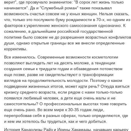
верит", где прозвучало знаменитое: "В сорок лет жизнь только
начинается". Да и "Служебный роман" также показывал
возможность счастья совсем не у юных женщин. Нельзя сказать,
что, только это послужило буму рождаемости в 70-х, но одним из
факторов к укреплению женского самосознания однозначно. К
сожалению, в дальнейшем российской государственной
политике было совсем не до разрешения возрастных конфликтов
души, однако открытые границы все же внесли определенные
коррективы.
Все изменилось. Современные возможности косметологии
позволяют выглядеть лет на десять моложе, а тенденции
создания семьи к тридцати годам и обзаведения потомством
еще позже, разве не свидетельствуют о трансформации
взглядов на продолжительность молодости. Поэтому о каком
подведении жизненных итогов, может идти речь? Откуда взяться
кризису среднего возраста, если рядом с нами только-только
появился любимый человек, а дети еще очень малы и не
самостоятельны? О профессиональных высотах тоже говорить
еще очень рано. Во всем мире к 30-35 годам люди,
перепробовав себя в разных сферах, только определяются, где
и кем им хотелось бы трудиться, как и чего добиться.
История Кандолизы Райз и Ирины Хакамады, начавших карьеру