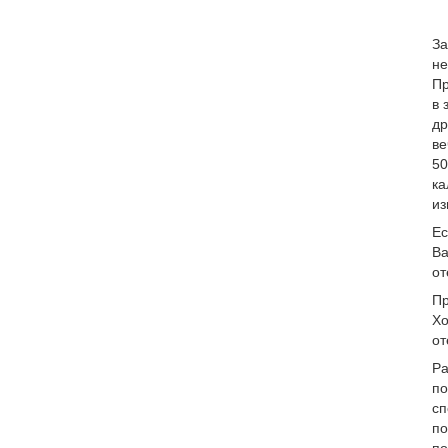
За
не
Пр
в 
др
ве
50
ка
из
Ес
Ва
от
Пр
Хо
от
Ра
по
сп
по