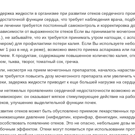
держка жидкости в организме при развитии отеков сердечного про
достаточной функции сердца, что требует наблюдения врача, подб
и лечении требуется постоянный самоконтроль и корректировка д
зависимости от выраженности отеков Если вы принимаете мочегонн
.), не забывайте, что их требуется принимать утром натощак, с а
чером) для профилактики потери калия. Если Вы используете небо
мг 1 раз в нед. и реже), возможно вместо приема аспаркама или п
лием. К продуктам, содержащим повышенное количество калия, отн
юм, тыква, творог, томатный сок, гречка.
ли, несмотря на прием мочегонных препаратов, началось нарастани
м требуется повысить дозу мочегонного препарата или увеличить ч
еки, задержка жидкости приводит к еще большей нагрузке на сердц
и нетяжелых проявлениях сердечной недостаточности возможно и
мвиокорин: он оказывает мягкое стимулирующее действие на рабо
еков, улучшению выделительной функции почек.
звитие отеков может быть обусловлено приемом лекарственных пр
нижающими давление (нифедипин, коринфар, фенигидин, никарди
особствовать появлению отеков. Это не опасно, небольшие дозы м
бочным эффектом. Отеки могут появиться при использовании прот