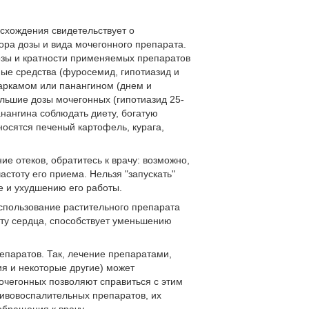
исхождения свидетельствует о
ора дозы и вида мочегонного препарата.
озы и кратности применяемых препаратов
ые средства (фуросемид, гипотиазид и
спаркамом или панангином (днем и
льшие дозы мочегонных (гипотиазид 25-
анангина соблюдать диету, богатую
осятся печеный картофель, курага,
е отеков, обратитесь к врачу: возможно,
астоту его приема. Нельзя "запускать"
е и ухудшению его работы.
спользование растительного препарата
ту сердца, способствует уменьшению
епаратов. Так, лечение препаратами,
я и некоторые другие) может
очегонных позволяют справиться с этим
ивовоспалительных препаратов, их