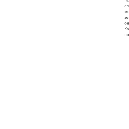
Пр
сл
мо
зе
од
Ка
по