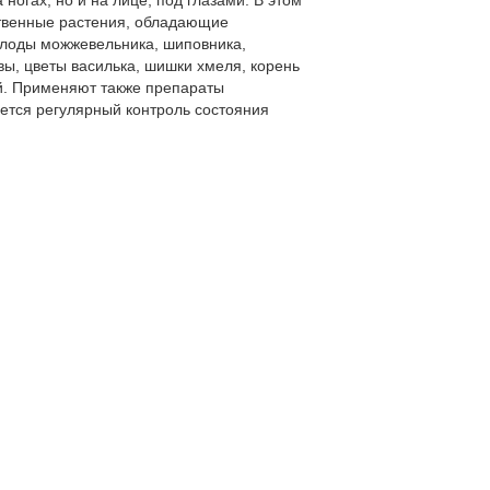
ногах, но и на лице, под глазами. В этом
ственные растения, обладающие
плоды можжевельника, шиповника,
вы, цветы василька, шишки хмеля, корень
ай. Применяют также препараты
уется регулярный контроль состояния