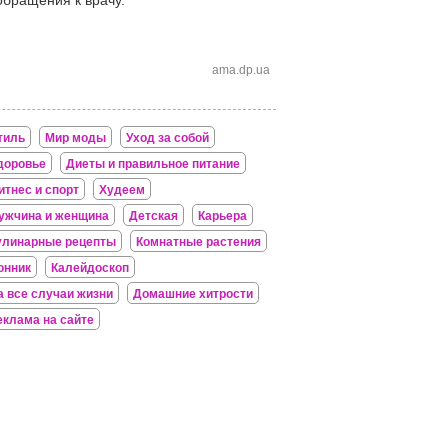
бращения к врачу.
ama.dp.ua
тиль
Мир моды
Уход за собой
доровье
Диеты и правильное питание
итнес и спорт
Худеем
ужчина и женщина
Детская
Карьера
улинарные рецепты
Комнатные растения
онник
Калейдоскоп
а все случаи жизни
Домашние хитрости
еклама на сайте