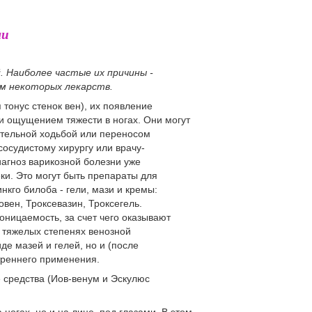
ми
. Наиболее частые их причины -
ем некоторых лекарств.
 тонус стенок вен), их появление
и ощущением тяжести в ногах. Они могут
лительной ходьбой или переносом
сосудистому хирургу или врачу-
иагноз варикозной болезни уже
ки. Это могут быть препараты для
кго билоба - гели, мази и кремы:
овен, Троксевазин, Троксегель.
ницаемость, за счет чего оказывают
 тяжелых степенях венозной
де мазей и гелей, но и (после
треннего применения.
 средства (Иов-венум и Эскулюс