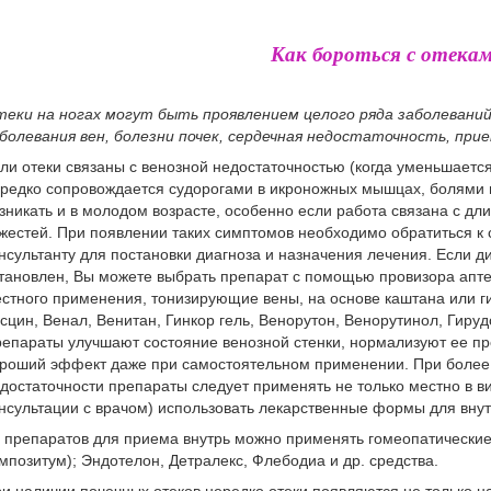
Как бороться с отека
еки на ногах могут быть проявлением целого ряда заболеваний
болевания вен, болезни почек, сердечная недостаточность, при
ли отеки связаны с венозной недостаточностью (когда уменьшается
редко сопровождается судорогами в икроножных мышцах, болями 
зникать и в молодом возрасте, особенно если работа связана с д
жестей. При появлении таких симптомов необходимо обратиться к 
нсультанту для постановки диагноза и назначения лечения. Если д
тановлен, Вы можете выбрать препарат с помощью провизора апте
стного применения, тонизирующие вены, на основе каштана или гин
сцин, Венал, Венитан, Гинкор гель, Венорутон, Венорутинол, Гируд
епараты улучшают состояние венозной стенки, нормализуют ее про
роший эффект даже при самостоятельном применении. При более
достаточности препараты следует применять не только местно в ви
нсультации с врачом) использовать лекарственные формы для вну
 препаратов для приема внутрь можно применять гомеопатические
мпозитум); Эндотелон, Детралекс, Флебодиа и др. средства.