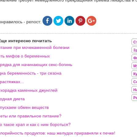
явление требует немедленного прекращения приема лекарства и о
онравилось - репост:
Еще интересно почитать
С
тание при мочекаменной болезни
З
ть мифов о беременных
Ф
рядка для начинающих секс-богинь
М
на беременность - три сезона
К
растяжках...
С
хорадка каменных джунглей
Н
Р
одная диета
пускаем обмен веществ
еты или правильное питание?
о такое храп и как с ним бороться?
лорийность продуктов: наш желудок приравняли к печке!