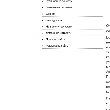
Кулинарные рецепты
Комнатные растения
Сонник
Калейдоскоп
От
На все случаи жизни
за
Домашние хитрости
Ес
Поиск по сайту
не
Реклама на сайте
во
тя
ко
ус
ме
Аэ
Пр
хо
не
ко
Из
ко