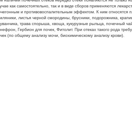
и наличии почечных отеков нередко отеки появляются не только на 
учае как самостоятельно, так и в виде сборов применяются лекар
чегонным и противовоспалительным эффектом. К ним относятся 
мляники, листья черной смородины, брусники, подорожника, крапи
уванчика, трава спорыша, хвоща, кукурузные рыльца, почечный ч
нефрон, Гербион для почек, Фитолит. При отеках такого рода треб
чек (по общему анализу мочи, биохимическому анализу крови).