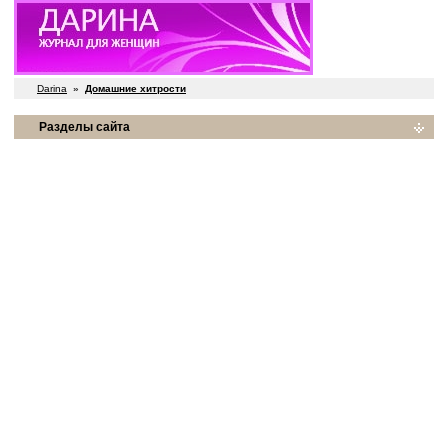
Darina
»
Домашние хитрости
Разделы сайта