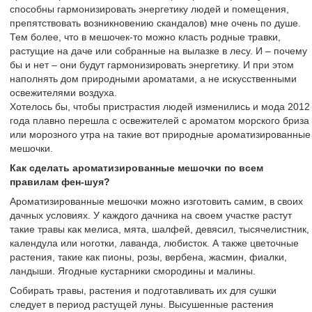
способны гармонизировать энергетику людей и помещения,
препятствовать возникновению скандалов) мне очень по душе.
Тем более, что в мешочек-то можно класть родные травки,
растущие на даче или собранные на вылазке в лесу. И – почему
бы и нет – они будут гармонизировать энергетику. И при этом
наполнять дом природными ароматами, а не искусственными
освежителями воздуха.
Хотелось бы, чтобы пристрастия людей изменились и мода 2012
года плавно перешла с освежителей с ароматом морского бриза
или морозного утра на такие вот природные ароматизированные
мешочки.
Как сделать ароматизированные мешочки по всем
правилам фен-шуя?
Ароматизированные мешочки можно изготовить самим, в своих
дачных условиях. У каждого дачника на своем участке растут
такие травы как мелиса, мята, шалфей, девясил, тысячелистник,
календула или ноготки, лаванда, любисток. А также цветочные
растения, такие как пионы, розы, вербена, жасмин, фиалки,
ландыши. Ягодные кустарники смородины и малины.
Собирать травы, растения и подготавливать их для сушки
следует в период растущей луны. Высушенные растения