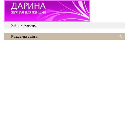
Darina
»
Карьера
Разделы сайта