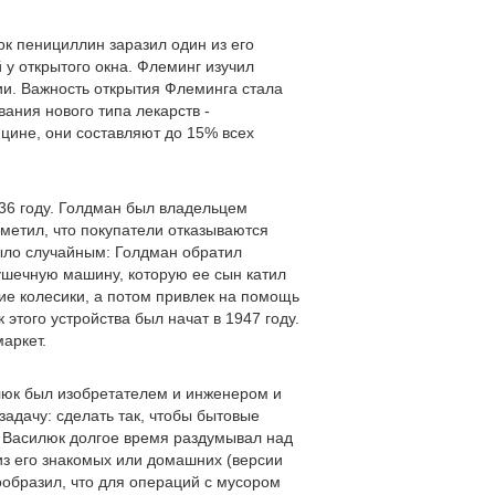
ок пенициллин заразил один из его
у открытого окна. Флеминг изучил
ии. Важность открытия Флеминга стала
вания нового типа лекарств -
цине, они составляют до 15% всех
36 году. Голдман был владельцем
метил, что покупатели отказываются
было случайным: Голдман обратил
ушечную машину, которую ее сын катил
ие колесики, а потом привлек на помощь
этого устройства был начат в 1947 году.
аркет.
люк был изобретателем и инженером и
адачу: сделать так, чтобы бытовые
 Василюк долгое время раздумывал над
из его знакомых или домашних (версии
ообразил, что для операций с мусором