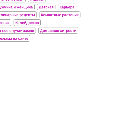
ужчина и женщина
Детская
Карьера
улинарные рецепты
Комнатные растения
онник
Калейдоскоп
а все случаи жизни
Домашние хитрости
еклама на сайте