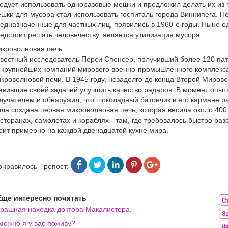
едует использовать одноразовые мешки и предложил делать их из
шки для мусора стал использовать госпиталь города Виннипега. П
едназначенные для частных лиц, появились в 1960-е годы. Ныне 
едстоит решать человечеству, является утилизация мусора.
кроволновая печь
вестный исследователь Перси Спенсер, получивший более 120 пат
 крупнейших компаний мирового военно-промышленного комплекса
кроволновой печи. В 1945 году, незадолго до конца Второй Миров
авившие своей задачей улучшить качество радаров. В момент опы
лучателем и обнаружил, что шоколадный батончик в его кармане р
ла создана первая микроволновая печь, которая весила около 400 
сторанах, самолетах и кораблях - там, где требовалось быстро ра
оит примерно на каждой двенадцатой кухне мира.
онравилось - репост:
Еще интересно почитать
С
рашная находка доктора Макалистера.
З
можно я у вас поживу?
Ф