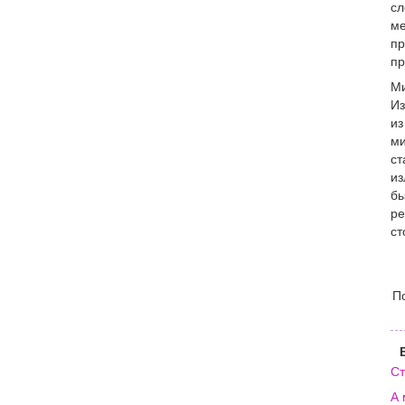
сл
ме
пр
пр
Ми
Из
из
ми
ст
из
бы
ре
ст
П
Ст
А 