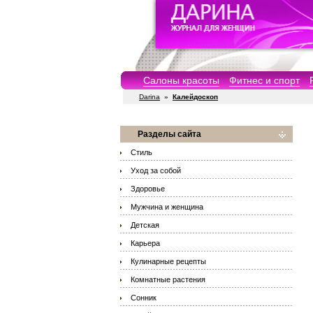
Салоны красоты
Фитнес и спорт
Darina
»
Калейдоскоп
Разделы сайта
Стиль
Уход за собой
Здоровье
Мужчина и женщина
Детская
Карьера
Кулинарные рецепты
Комнатные растения
Сонник