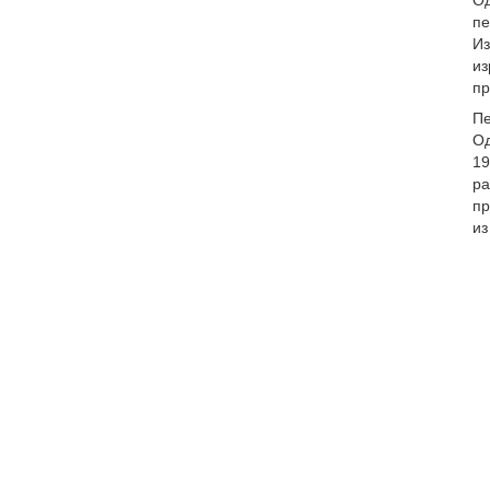
Од
пе
Из
из
пр
Пе
Од
19
ра
пр
из