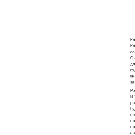
Кл
Кл
со
Он
дл
го
кн
за
Ре
В 
ра
Гу
не
пр
пр
ав