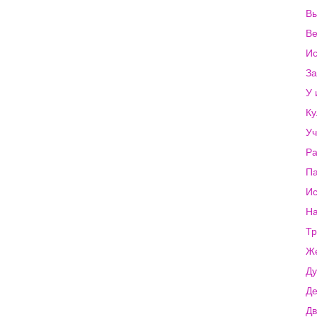
Вы
Ве
Ис
За
У 
Ку
Уч
Ра
Па
Ис
На
Тр
Же
Ду
Де
Дв