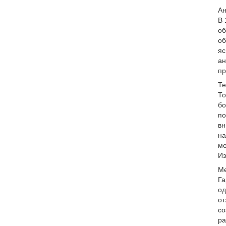
Ан
В 
об
об
яс
ан
пр
Те
То
бо
по
вн
на
ме
Из
Ме
Га
од
от
со
ра