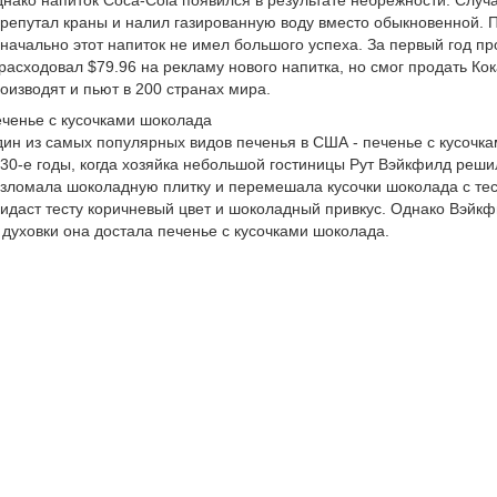
нако напиток Coca-Cola появился в результате небрежности. Случ
репутал краны и налил газированную воду вместо обыкновенной. П
начально этот напиток не имел большого успеха. За первый год п
расходовал $79.96 на рекламу нового напитка, но смог продать Кок
оизводят и пьют в 200 странах мира.
ченье с кусочками шоколада
ин из самых популярных видов печенья в США - печенье с кусочк
30-е годы, когда хозяйка небольшой гостиницы Рут Вэйкфилд реш
зломала шоколадную плитку и перемешала кусочки шоколада с тест
идаст тесту коричневый цвет и шоколадный привкус. Однако Вэйкф
 духовки она достала печенье с кусочками шоколада.