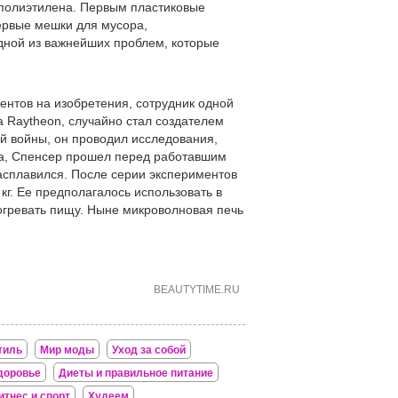
 полиэтилена. Первым пластиковые
ервые мешки для мусора,
одной из важнейших проблем, которые
ентов на изобретения, сотрудник одной
 Raytheon, случайно стал создателем
ой войны, он проводил исследования,
та, Спенсер прошел перед работавшим
асплавился. После серии экспериментов
кг. Ее предполагалось использовать в
зогревать пищу. Ныне микроволновая печь
BEAUTYTIME.RU
тиль
Мир моды
Уход за собой
доровье
Диеты и правильное питание
итнес и спорт
Худеем