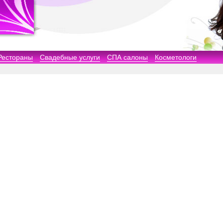
Рестораны
Свадебные услуги
СПА салоны
Косметологи