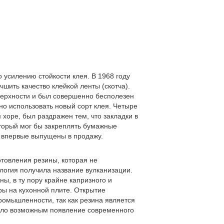
 усилению стойкости клея. В 1968 году
шить качество клейкой ленты (скотча).
верхности и был совершенно бесполезен
но использовать новый сорт клея. Четыре
 хоре, был раздражен тем, что закладки в
оторый мог бы закреплять бумажные
ли впервые выпущены в продажу.
отовления резины, которая не
ология получила название вулканизации.
ы, в ту пору крайне капризного и
ры на кухонной плите. Открытие
ромышленности, так как резина является
ало возможным появление современного