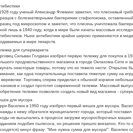
тибиотики
1928 году ученый Александр Флеминг заметил, что плесневый гриб
разцов с болезнетворными бактериями стафилококка, оставленный 
разец под микроскопом и заметил, что плесень уничтожала бактер
ной лишь в 1940 году, когда в мире были начаты массовые исследо
тибиотиков. Ныне антибиотики крайне широко применяются в меди
одаваемых в мире лекарств.
лежка для супермаркета
рговец Сильван Голдман изобрел первую тележку для покупок в 19
льшого продовольственного магазина в городе Оклахома-Сити и за
купать некоторые товары, потому что их тяжело нести. Открытие 
имание, как одна покупательница поставила тяжелую сумку на игр
 веревочке. Торговец сперва приделал к обычной корзине небольш
хаников и создал прототип современной тележки. Массовый выпуск 
обретение тележки позволило создать новый вид магазина - суперм
шок для мусора
рри Василюк в 1950 году изобрел первый мешок для мусора. Васи
нажды к нему обратился муниципалитет города, который поставил з
ходы не высыпались в процессе загрузки мусоросборочных машин.
зданием подобия пылесоса, но решение пришло внезапно. Кто-то 
сходятся) кинул фразу: "Мне нужна сумка для мусора!". Василюк с