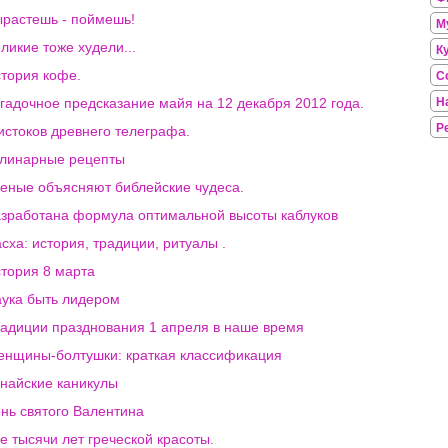
растешь - поймешь!
М
ликие тоже худели...
К
тория кофе.
С
гадочное предсказание майя на 12 декабря 2012 года.
Н
Р
истоков древнего телеграфа.
линарные рецепты
еные объясняют библейские чудеса.
зработана формула оптимальной высоты каблуков
сха: история, традиции, ритуалы .
тория 8 марта
ука быть лидером
адиции празднования 1 апреля в наше время
нщины-болтушки: краткая классификация
найские каникулы
нь святого Валентина
е тысячи лет греческой красоты.