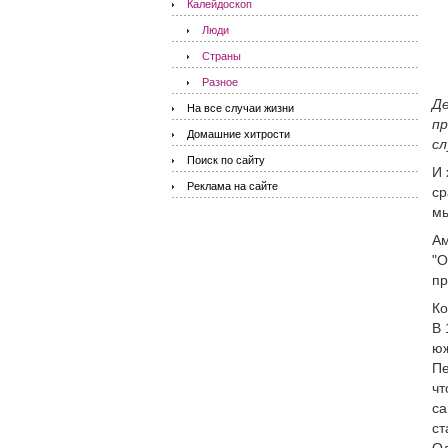
Калейдоскоп
Люди
Страны
Разное
Де
На все случаи жизни
пр
Домашние хитрости
сл
Поиск по сайту
И 
Реклама на сайте
ср
мы
Ам
"О
пр
Ко
В 
юж
Пе
чт
са
ст