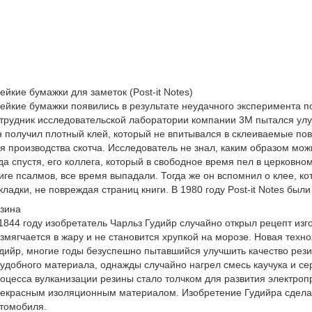
ейкие бумажки для заметок (Post-it Notes)
ейкие бумажки появились в результате неудачного эксперимента по
трудник исследовательской лаборатории компании 3M пытался улуч
 получил плотный клей, который не впитывался в склеиваемые по
я производства скотча. Исследователь не знал, каким образом мож
да спустя, его коллега, который в свободное время пел в церковном
иге псалмов, все время выпадали. Тогда же он вспомнил о клее, к
кладки, не повреждая страниц книги. В 1980 году Post-it Notes бы
зина
1844 году изобретатель Чарльз Гудийр случайно открыл рецепт изг
змягчается в жару и не становится хрупкой на морозе. Новая техн
дийр, многие годы безуспешно пытавшийся улучшить качество резин
удобного материала, однажды случайно нагрел смесь каучука и се
оцесса вулканизации резины стало толчком для развития электроп
екрасным изоляционным материалом. Изобретение Гудийра сдел
томобиля.