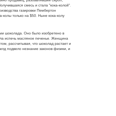
айно продавец, разбавлявший сироп,
олучившаяся смесь и стала "кока-колой".
роизводства газировки Пембертон
а-колы только на $50. Ныне кока-колу
ами шоколада. Оно было изобретено в
ила испечь масляное печенье. Женщина
ом, рассчитывая, что шоколад растает и
илд подвело незнание законов физики, и