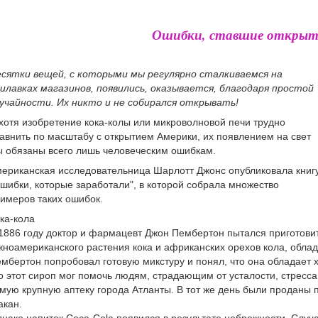
Ошибки, ставшие откры
сятки вещей, с которыми мы регулярно сталкиваемся на
илавках магазинов, появились, оказывается, благодаря простой
учайности. Их никто и не собирался открывать!
хотя изобретение кока-колы или микроволновой печи трудно
авнить по масштабу с открытием Америки, их появлением на свет
 обязаны всего лишь человеческим ошибкам.
ериканская исследовательница Шарлотт Джонс опубликовала книг
шибки, которые заработали", в которой собрала множество
имеров таких ошибок.
ка-кола
1886 году доктор и фармацевт Джон Пембертон пытался приготовит
ноамериканского растения кока и африканских орехов кола, обл
мбертон попробовал готовую микстуру и понял, что она обладает 
о этот сироп мог помочь людям, страдающим от усталости, стресса
мую крупную аптеку города Атланты. В тот же день были проданы п
акан.