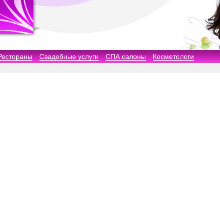
Рестораны
Свадебные услуги
СПА салоны
Косметологи