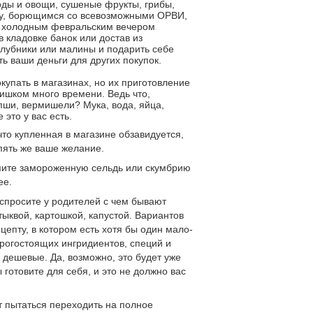
ды и овощи, сушеные фрукты, грибы,
зму, борющимся со всевозможными ОРВИ,
но холодным февральским вечером
в кладовке банок или достав из
клубники или малины и подарить себе
ть ваши деньги для других покупок.
купать в магазинах, но их приготовление
лишком много времени. Ведь что,
ши, вермишели? Мука, вода, яйца,
это у вас есть.
то купленная в магазине обзавидуется,
пять же ваше желание.
Купите замороженную сельдь или скумбрию
ее.
 спросите у родителей с чем бывают
тыквой, картошкой, капустой. Вариантов
цепту, в котором есть хотя бы один мало-
орогостоящих ингридиентов, специй и
 дешевые. Да, возможно, это будет уже
 готовите для себя, и это не должно вас
ит пытаться переходить на полное