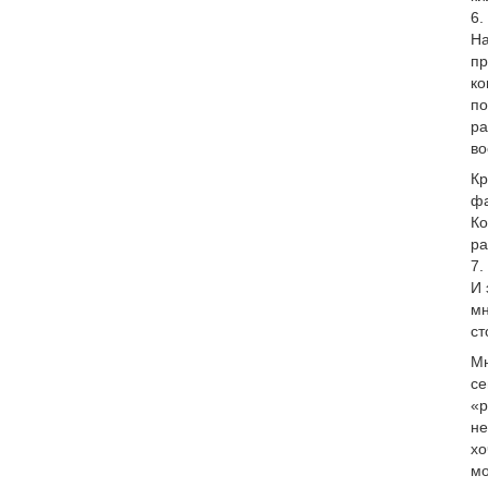
6.
На
пр
ко
по
ра
во
Кр
фа
Ко
ра
7.
И 
мн
ст
Мн
се
«р
не
хо
мо