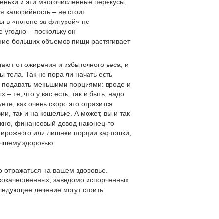
ченьки и эти многочисленные перекусы,
ая калорийность – не стоит
ы в «погоне за фигурой» не
е угодно – поскольку он
ение больших объемов пищи растягивает
ают от ожирения и избыточного веса, и
 тела. Так не пора ли начать есть
и подавать меньшими порциями: вроде и
 – те, что у вас есть, так и быть, надо
ете, как очень скоро это отразится
, так и на кошельке. А может, вы и так
ожно, финансовый довод наконец-то
пирожного или лишней порции картошки,
лучшему здоровью.
но отражаться на вашем здоровье.
зкокачественных, заведомо испорченных
следующее лечение могут стоить