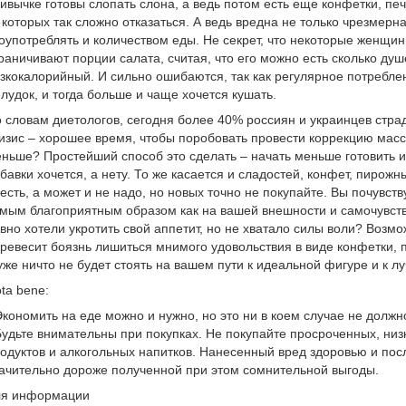
ивычке готовы слопать слона, а ведь потом есть еще конфетки, пе
 которых так сложно отказаться. А ведь вредна не только чрезмерн
оупотреблять и количеством еды. Не секрет, что некоторые женщин
раничивают порции салата, считая, что его можно есть сколько душ
зкокалорийный. И сильно ошибаются, так как регулярное потребл
лудок, и тогда больше и чаще хочется кушать.
 словам диетологов, сегодня более 40% россиян и украинцев страд
изис – хорошее время, чтобы поробовать провести коррекцию массы
ньше? Простейший способ это сделать – начать меньше готовить 
бавки хочется, а нету. То же касается и сладостей, конфет, пирожных
есть, а может и не надо, но новых точно не покупайте. Вы почувству
мым благоприятным образом как на вашей внешности и самочувствии
вно хотели укротить свой аппетит, но не хватало силы воли? Возм
ревесит боязнь лишиться мнимого удовольствия в виде конфетки, 
уже ничто не будет стоять на вашем пути к идеальной фигуре и к 
ta bene:
Экономить на еде можно и нужно, но это ни в коем случае не долж
Будьте внимательны при покупках. Не покупайте просроченных, ни
одуктов и алкогольных напитков. Нанесенный вред здоровью и по
ачительно дороже полученной при этом сомнительной выгоды.
ля информации