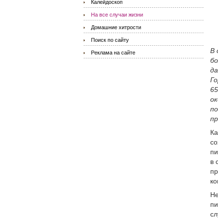
Калейдоскоп
На все случаи жизни
Домашние хитрости
Поиск по сайту
В 
Реклама на сайте
бо
да
Го
65
ок
по
пр
Ка
со
пи
в 
пр
ко
Не
пи
сл