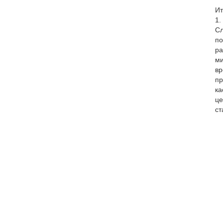
Ит
1.
Сл
по
ра
ми
вр
пр
ка
це
ст