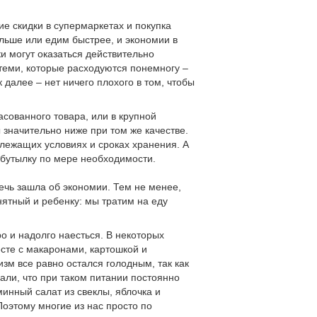
е скидки в супермаркетах и покупка
ольше или едим быстрее, и экономии в
ки могут оказаться действительно
теми, которые расходуются понемногу –
 далее – нет ничего плохого в том, чтобы
сованного товара, или в крупной
 значительно ниже при том же качестве.
длежащих условиях и сроках хранения. А
 бутылку по мере необходимости.
речь зашла об экономии. Тем не менее,
нятный и ребенку: мы тратим на еду
о и надолго наесться. В некоторых
есте с макаронами, картошкой и
зм все равно остался голодным, так как
али, что при таком питании постоянно
аминный салат из свеклы, яблочка и
Поэтому многие из нас просто по