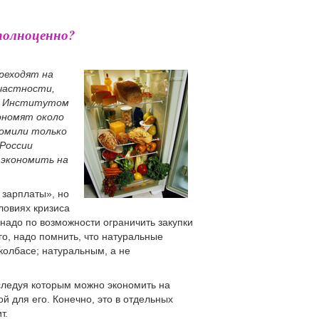
 полноценно?
ереходят на
частности,
го Институтом
кономят около
номили только
России
 экономить на
о зарплаты», но
ловиях кризиса
надо по возможности ограничить закупки
го, надо помнить, что натуральные
колбасе; натуральным, а не
следуя которым можно экономить на
й для его. Конечно, это в отдельных
т.