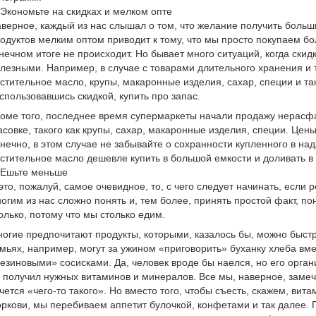
 Экономьте на скидках и мелком опте
верное, каждый из нас слышал о том, что желание получить больши
одуктов мелким оптом приводит к тому, что мы просто покупаем б
нечном итоге не происходит. Но бывает много ситуаций, когда скид
лезными. Например, в случае с товарами длительного хранения и 
стительное масло, крупы, макаронные изделия, сахар, специи и так
спользовавшись скидкой, купить про запас.
оме того, последнее время супермаркеты начали продажу нерасфа
совке, такого как крупы, сахар, макаронные изделия, специи. Цены
нечно, в этом случае не забывайте о сохранности купленного в на
стительное масло дешевле купить в большой емкости и доливать в
 Ешьте меньше
это, пожалуй, самое очевидное, то, с чего следует начинать, если 
огим из нас сложно понять и, тем более, принять простой факт, по
олько, потому что мы столько едим.
огие предпочитают продукты, которыми, казалось бы, можно быстр
мьях, например, могут за ужином «приговорить» буханку хлеба вм
езиновыми» сосисками. Да, человек вроде бы наелся, но его органи
 получил нужных витаминов и минералов. Все мы, наверное, замеч
чется «чего-то такого». Но вместо того, чтобы съесть, скажем, вит
ркови, мы перебиваем аппетит булочкой, конфетами и так далее. 