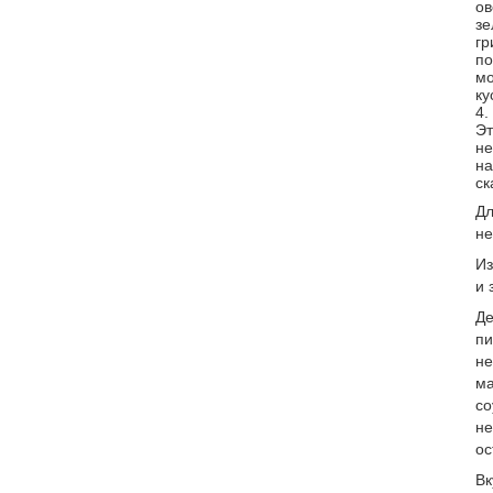
ов
зе
гр
по
мо
ку
4.
Эт
не
на
ск
Дл
не
Из
и 
Де
пи
не
ма
со
не
ос
Вк