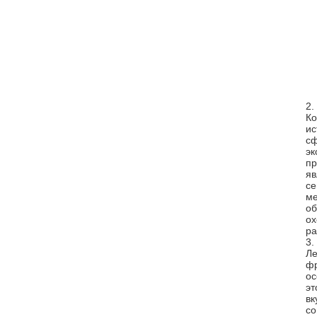
2.
Ко
ис
сф
эк
пр
яв
се
ме
об
ох
ра
3.
Ле
фр
ос
эт
вк
со