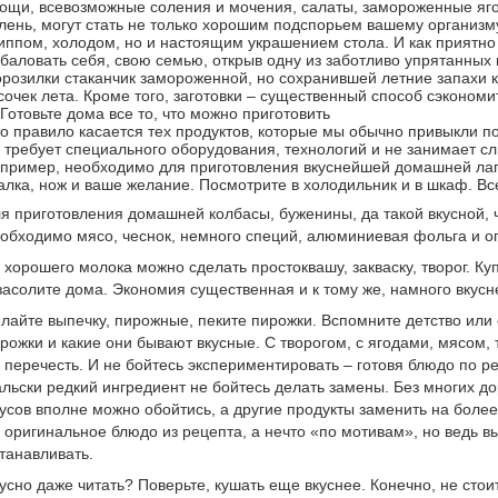
ощи, всевозможные соления и мочения, салаты, замороженные яго
лень, могут стать не только хорошим подспорьем вашему органи
иппом, холодом, но и настоящим украшением стола. И как прият
баловать себя, свою семью, открыв одну из заботливо упрятанных 
розилки стаканчик замороженной, но сохранившей летние запахи 
сочек лета. Кроме того, заготовки – существенный способ сэкономи
 Готовьте дома все то, что можно приготовить
о правило касается тех продуктов, которые мы обычно привыкли по
 требует специального оборудования, технологий и не занимает с
пример, необходимо для приготовления вкуснейшей домашней лап
алка, нож и ваше желание. Посмотрите в холодильник и в шкаф. Все 
я приготовления домашней колбасы, буженины, да такой вкусной, ч
обходимо мясо, чеснок, немного специй, алюминиевая фольга и о
 хорошего молока можно сделать простоквашу, закваску, творог. 
засолите дома. Экономия существенная и к тому же, намного вкусн
лайте выпечку, пирожные, пеките пирожки. Вспомните детство или
рожки и какие они бывают вкусные. С творогом, с ягодами, мясом, 
 перечесть. И не бойтесь экспериментировать – готовя блюдо по ре
льски редкий ингредиент не бойтесь делать замены. Без многих д
усов вполне можно обойтись, а другие продукты заменить на более
 оригинальное блюдо из рецепта, а нечто «по мотивам», но ведь вы
танавливать.
усно даже читать? Поверьте, кушать еще вкуснее. Конечно, не сто