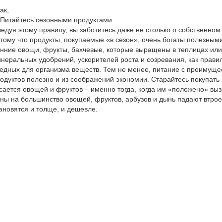
ак,
 Питайтесь сезонными продуктами
едуя этому правилу, вы заботитесь даже не столько о собственном 
тому что продукты, покупаемые «в сезон», очень богаты полезным
нние овощи, фрукты, бахчевые, которые выращены в теплицах ил
неральных удобрений, ускорителей роста и созревания, как прав
едных для организма веществ. Тем не менее, питание с преимущ
одуктов полезно и из соображений экономии. Старайтесь покупать 
сается овощей и фруктов – именно тогда, когда им «положено» вы
ны на большинство овощей, фруктов, арбузов и дынь падают втрое,
ановятся и толще, и дешевле.