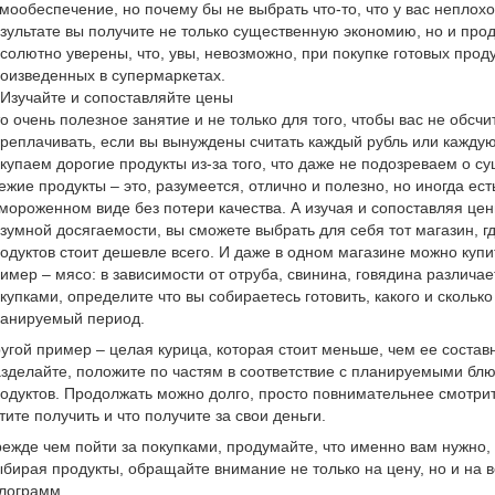
мообеспечение, но почему бы не выбрать что-то, что у вас неплохо
зультате вы получите не только существенную экономию, но и проду
солютно уверены, что, увы, невозможно, при покупке готовых прод
оизведенных в супермаркетах.
 Изучайте и сопоставляйте цены
о очень полезное занятие и не только для того, чтобы вас не обсчи
реплачивать, если вы вынуждены считать каждый рубль или каждую 
купаем дорогие продукты из-за того, что даже не подозреваем о 
ежие продукты – это, разумеется, отлично и полезно, но иногда ест
мороженном виде без потери качества. А изучая и сопоставляя цен
зумной досягаемости, вы сможете выбрать для себя тот магазин, г
одуктов стоит дешевле всего. И даже в одном магазине можно купи
имер – мясо: в зависимости от отруба, свинина, говядина различае
купками, определите что вы собираетесь готовить, какого и скольк
анируемый период.
угой пример – целая курица, которая стоит меньше, чем ее составн
зделайте, положите по частям в соответствие с планируемыми бл
одуктов. Продолжать можно долго, просто повнимательнее смотрите
тите получить и что получите за свои деньги.
ежде чем пойти за покупками, продумайте, что именно вам нужно,
бирая продукты, обращайте внимание не только на цену, но и на в
лограмм.