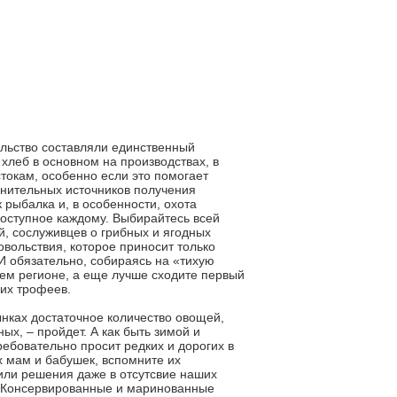
тельство составляли единственный
хлеб в основном на производствах, в
стокам, особенно если это помогает
нительных источников получения
 рыбалка и, в особенности, охота
 доступное каждому. Выбирайтесь всей
й, сослуживцев о грибных и ягодных
овольствия, которое приносит только
И обязательно, собираясь на «тихую
шем регионе, а еще лучше сходите первый
ших трофеев.
ынках достаточное количество овощей,
ых, – пройдет. А как быть зимой и
требовательно просит редких и дорогих в
х мам и бабушек, вспомните их
или решения даже в отсутсвие наших
! Консервированные и маринованные