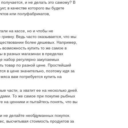
 получается, и не делать это самому? В
кт, в качестве которого вы будете
уктов или полуфабрикатов,
тали на кассе, но и чтобы не
гривну. Ведь часто оказывается, что мы
существовании более дешевых. Например,
ь возможность купить то же самое в
ы в разных магазинах в пределах
де набор регулярно закупаемых
ть товар по разной цене. Простейший
тся в цене значительно, поэтому идя за
о мяса вам потребуется купить на
ые части, а хватит ее на несколько дней.
юдами. То же самое при покупке рыбных
 на ценники и пытайтесь понять, что вы
 и не делайте необдуманных покупок.
ес, высчитывая стоимость продуктов за