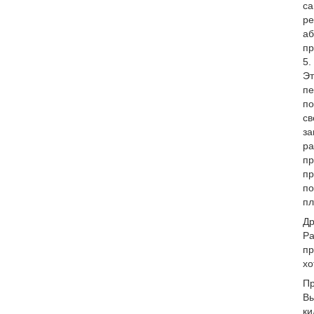
са
ре
аб
пр
5.
Эт
пе
по
св
за
ра
пр
пр
по
пл
Др
Ра
пр
хо
Пр
Вы
ки