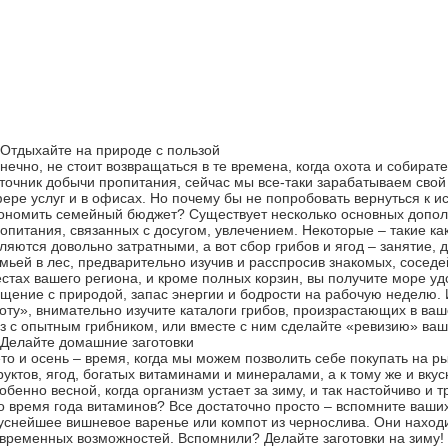
 Отдыхайте на природе с пользой
нечно, не стоит возвращаться в те времена, когда охота и собира
точник добычи пропитания, сейчас мы все-таки зарабатываем свой 
ере услуг и в офисах. Но почему бы не попробовать вернуться к и
ономить семейный бюджет? Существует несколько основных допол
опитания, связанных с досугом, увлечением. Некоторые – такие как
ляются довольно затратными, а вот сбор грибов и ягод – занятие,
мьей в лес, предварительно изучив и расспросив знакомых, соседе
стах вашего региона, и кроме полных корзин, вы получите море уд
щение с природой, запас энергии и бодрости на рабочую неделю. 
оту», внимательно изучите каталоги грибов, произрастающих в ва
з с опытным грибником, или вместе с ним сделайте «ревизию» ва
 Делайте домашние заготовки
то и осень – время, когда мы можем позволить себе покупать на р
уктов, ягод, богатых витаминами и минералами, а к тому же и вкусн
обенно весной, когда организм устает за зиму, и так настойчиво и 
о время года витаминов? Все достаточно просто – вспомните ваши
уснейшее вишневое варенье или компот из чернослива. Они наход
временных возможностей. Вспомнили? Делайте заготовки на зиму