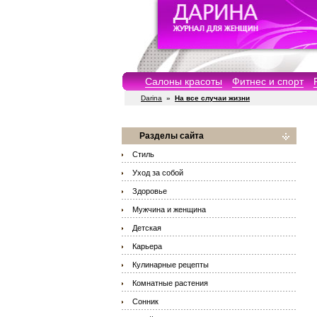
Салоны красоты
Фитнес и спорт
Darina
»
На все случаи жизни
Разделы сайта
Стиль
Уход за собой
Здоровье
Мужчина и женщина
Детская
Карьера
Кулинарные рецепты
Комнатные растения
Сонник