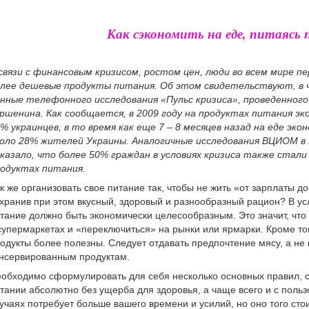
Как сэкономить на еде, питаясь
связи с финансовым кризисом, ростом цен, люди во всем мире п
лее дешевые продукты питания. Об этом свидетельствуют, в 
нные телефонного исследования «Пульс кризиса», проведенно
ршенина. Как сообщается, в 2009 году на продуктах питания э
% украинцев, в то время как еще 7 – 8 месяцев назад на еде эко
оло 28% жителей Украины. Аналогичные исследования ВЦИОМ в 
казало, что более 50% граждан в условиях кризиса также стали
одуктах питания.
к же организовать свое питание так, чтобы не жить «от зарплаты д
хранив при этом вкусный, здоровый и разнообразный рацион? В ус
тание должно быть экономически целесообразным. Это значит, что 
супермаркетах и «переключиться» на рынки или ярмарки. Кроме то
одукты более полезны. Следует отдавать предпочтение мясу, а не 
нсервированным продуктам.
обходимо сформулировать для себя несколько основных правил, 
тании абсолютно без ущерба для здоровья, а чаще всего и с пользо
учаях потребует больше вашего времени и усилий, но оно того стои