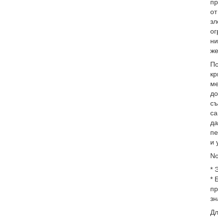
пр
от
зл
ог
ни
же
По
кр
ме
до
съ
са
да
пе
и 
No
* 
* 
пр
зн
Д