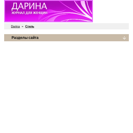
Darina
»
Стиль
Разделы сайта