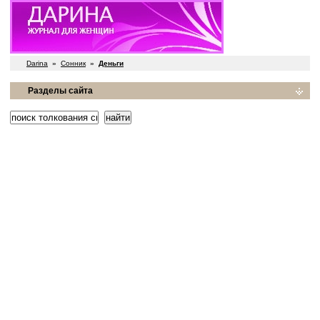
Darina
»
Сонник
»
Деньги
Разделы сайта