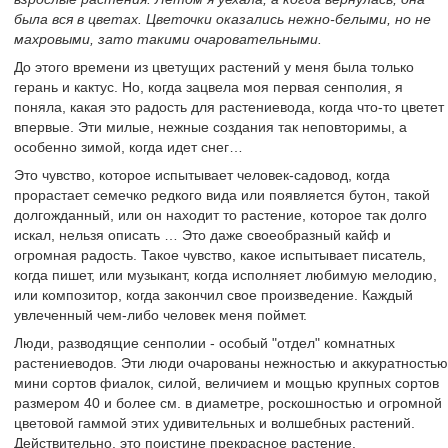
была вся в цветах. Цветочки оказались нежно-белыми, но не
махровыми, зато такими очаровательными.
До этого времени из цветущих растений у меня была только
герань и кактус. Но, когда зацвела моя первая сенполия, я
поняла, какая это радость для растениевода, когда что-то цветет
впервые. Эти милые, нежные создания так неповторимы, а
особенно зимой, когда идет снег…
Это чувство, которое испытывает человек-садовод, когда
прорастает семечко редкого вида или появляется бутон, такой
долгожданный, или он находит то растение, которое так долго
искал, нельзя описать … Это даже своеобразный кайф и
огромная радость. Такое чувство, какое испытывает писатель,
когда пишет, или музыкант, когда исполняет любимую мелодию,
или композитор, когда закончил свое произведение. Каждый
увлеченный чем-либо человек меня поймет.
Люди, разводящие сенполии - особый "отдел" комнатных
растениеводов. Эти люди очарованы нежностью и аккуратностью
мини сортов фиалок, силой, величием и мощью крупных сортов
размером 40 и более см. в диаметре, роскошностью и огромной
цветовой гаммой этих удивительных и волшебных растений.
Действительно, это поистине прекрасное растение.