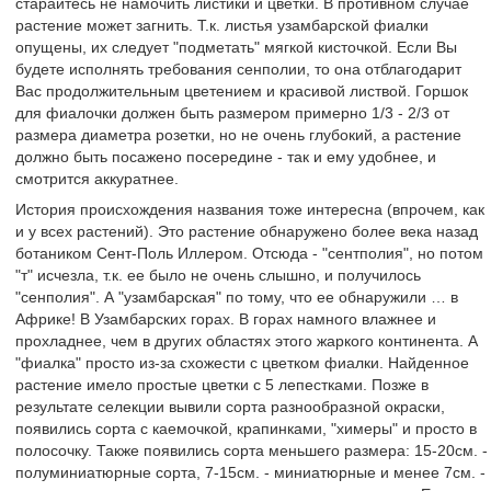
старайтесь не намочить листики и цветки. В противном случае
растение может загнить. Т.к. листья узамбарской фиалки
опущены, их следует "подметать" мягкой кисточкой. Если Вы
будете исполнять требования сенполии, то она отблагодарит
Вас продолжительным цветением и красивой листвой. Горшок
для фиалочки должен быть размером примерно 1/3 - 2/3 от
размера диаметра розетки, но не очень глубокий, а растение
должно быть посажено посередине - так и ему удобнее, и
смотрится аккуратнее.
История происхождения названия тоже интересна (впрочем, как
и у всех растений). Это растение обнаружено более века назад
ботаником Сент-Поль Иллером. Отсюда - "сентполия", но потом
"т" исчезла, т.к. ее было не очень слышно, и получилось
"сенполия". А "узамбарская" по тому, что ее обнаружили … в
Африке! В Узамбарских горах. В горах намного влажнее и
прохладнее, чем в других областях этого жаркого континента. А
"фиалка" просто из-за схожести с цветком фиалки. Найденное
растение имело простые цветки с 5 лепестками. Позже в
результате селекции вывили сорта разнообразной окраски,
появились сорта с каемочкой, крапинками, "химеры" и просто в
полосочку. Также появились сорта меньшего размера: 15-20см. -
полуминиатюрные сорта, 7-15см. - миниатюрные и менее 7см. -