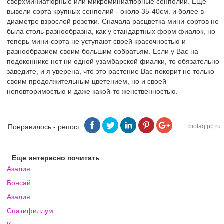
сверхминиатюрные или микроминиатюрные сенполии. Еще
вывели сорта крупных сенполий - около 35-40см. и более в
диаметре взрослой розетки. Сначала расцветка мини-сортов не
была столь разнообразна, как у стандартных форм фиалок, но
теперь мини-сорта не уступают своей красочностью и
разнообразием своим большим собратьям. Если у Вас на
подоконнике нет ни одной узамбарской фиалки, то обязательно
заведите, и я уверена, что это растение Вас покорит не только
своим продолжительным цветением, но и своей
неповторимостью и даже какой-то женственностью.
Понравилось - репост:
biofaq.pp.ru
Еще интересно почитать
Азалия
Бонсай
Азалия
Спатифиллум