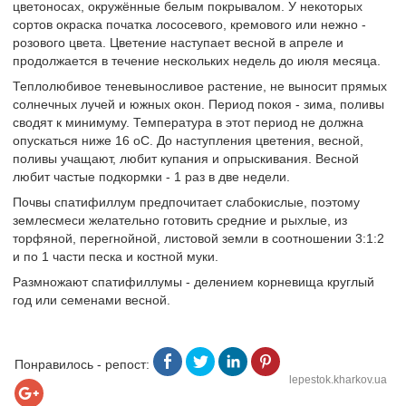
цветоносах, окружённые белым покрывалом. У некоторых
сортов окраска початка лососевого, кремового или нежно -
розового цвета. Цветение наступает весной в апреле и
продолжается в течение нескольких недель до июля месяца.
Теплолюбивое теневыносливое растение, не выносит прямых
солнечных лучей и южных окон. Период покоя - зима, поливы
сводят к минимуму. Температура в этот период не должна
опускаться ниже 16 оС. До наступления цветения, весной,
поливы учащают, любит купания и опрыскивания. Весной
любит частые подкормки - 1 раз в две недели.
Почвы спатифиллум предпочитает слабокислые, поэтому
землесмеси желательно готовить средние и рыхлые, из
торфяной, перегнойной, листовой земли в соотношении 3:1:2
и по 1 части песка и костной муки.
Размножают спатифиллумы - делением корневища круглый
год или семенами весной.
Понравилось - репост:
lepestok.kharkov.ua