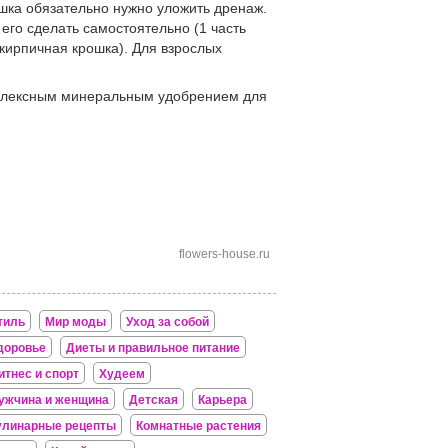
ршка обязательно нужно уложить дренаж.
его сделать самостоятельно (1 часть
и кирпичная крошка). Для взрослых
мплексным минеральным удобрением для
flowers-house.ru
тиль
Мир моды
Уход за собой
доровье
Диеты и правильное питание
итнес и спорт
Худеем
ужчина и женщина
Детская
Карьера
улинарные рецепты
Комнатные растения