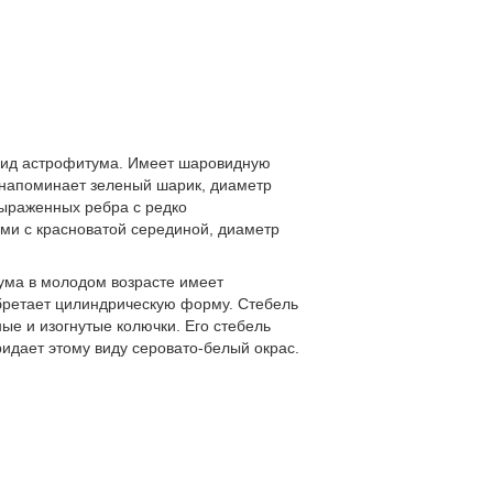
й вид астрофитума. Имеет шаровидную
, напоминает зеленый шарик, диаметр
 выраженных ребра с редко
ми с красноватой серединой, диаметр
тума в молодом возрасте имеет
бретает цилиндрическую форму. Стебель
ые и изогнутые колючки. Его стебель
идает этому виду серовато-белый окрас.