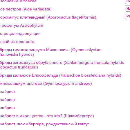
зооновые Aizoacea
С
оэ пестрое (Aloe variegata)
Н
Р
орокактус плетевидный (Aporocactus flagelliformis)
трофитум Astrophytum
строцилиндропунция
нсай из толстянок
бриды гимнокалициума Михановича (Gymnocalycium
hanovichii hybrids)
бриды зигокактуса обрубленного (Schlumbergera truncata hybrids
igocactus truncatus))
бриды каланхое Блоссфельда (Kalanchoe blossfeldiana hybrids)
мнокалициум andreae (Gymnocalycium andreae)
кабрист
кабрист
кабрист
кабрист в мире цветов - это кто? (Шлюмбергера)
кабрист, шлюмбергера, рождественский кактус