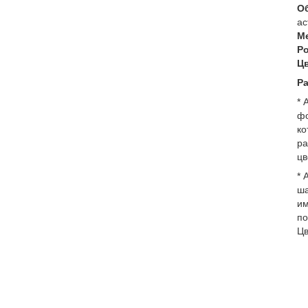
О
ас
М
Р
Ц
Р
* 
фо
ко
ра
цв
* 
ша
им
по
Цв