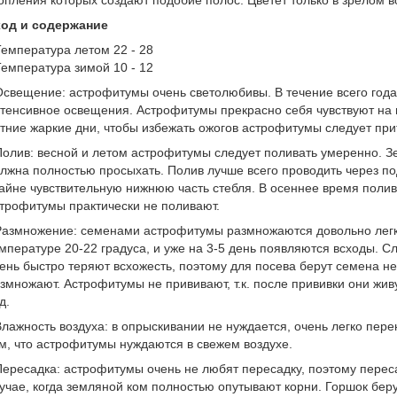
опления которых создают подобие полос. Цветет только в зрелом 
ход и содержание
Температура летом 22 - 28
Температура зимой 10 - 12
Освещение: астрофитумы очень светолюбивы. В течение всего год
тенсивное освещения. Астрофитумы прекрасно себя чувствуют на 
тние жаркие дни, чтобы избежать ожогов астрофитумы следует при
Полив: весной и летом астрофитумы следует поливать умеренно. 
лжна полностью просыхать. Полив лучше всего проводить через по
айне чувствительную нижнюю часть стебля. В осеннее время полив
трофитумы практически не поливают.
Размножение: семенами астрофитумы размножаются довольно легк
мпературе 20-22 градуса, и уже на 3-5 день появляются всходы. С
ень быстро теряют всхожесть, поэтому для посева берут семена не
змножают. Астрофитумы не прививают, т.к. после прививки они жив
д.
Влажность воздуха: в опрыскивании не нуждается, очень легко пере
м, что астрофитумы нуждаются в свежем воздухе.
Пересадка: астрофитумы очень не любят пересадку, поэтому переса
учае, когда земляной ком полностью опутывают корни. Горшок беру