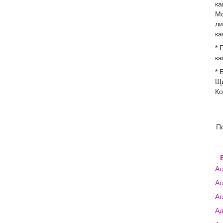
ка
Мо
ли
ка
* 
ка
* 
Щи
Ко
П
Аг
Аг
Аг
А