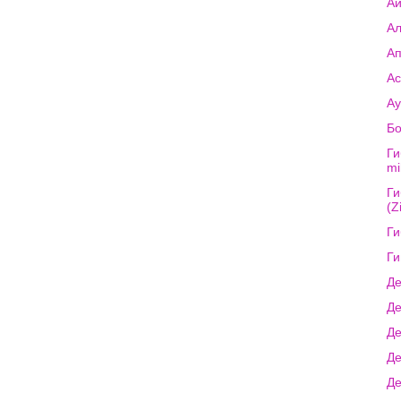
Аи
Ал
Ап
Ас
Ау
Бо
Ги
mi
Ги
(Z
Ги
Ги
Де
Де
Де
Де
Де