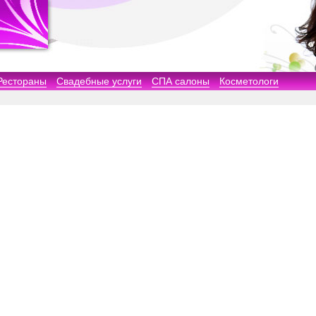
Рестораны
Свадебные услуги
СПА салоны
Косметологи