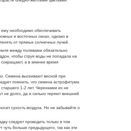
возрасте бледно-желтыми цветками.
а ему необходимо обеспечивать
южных и восточных окнах, однако в
тенять от прямых солнечных лучей.
Земля между поливами обязательно
ддон, чтобы струя воды не попадала на
 сокращают, а в зимнее время
о. Семена высеивают весной при
ледует помнить, что семена астрофитума
 старшего 1-2 лет. Черенками их не
ут не долго, да и сильно теряют внешний
носит сухость воздуха. Но не забывайте о
дку следует проводить только в том
т чуть больше предыдущего, так как эти