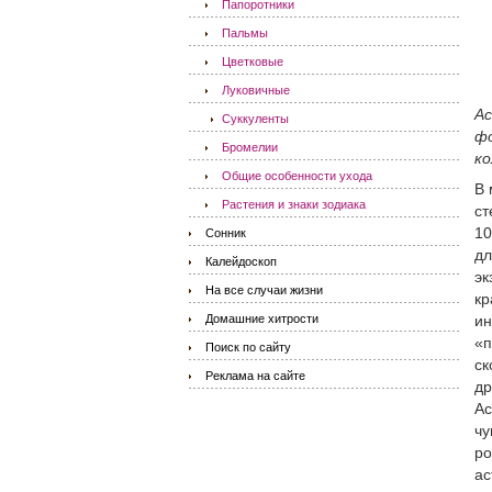
Папоротники
Пальмы
Цветковые
Луковичные
Ас
Суккуленты
фо
Бромелии
ко
Общие особенности ухода
В 
Растения и знаки зодиака
ст
10
Сонник
дл
Калейдоскоп
эк
На все случаи жизни
кр
Домашние хитрости
ин
«п
Поиск по сайту
ск
Реклама на сайте
др
Ас
чу
ро
ас