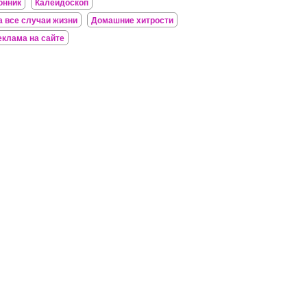
онник
Калейдоскоп
а все случаи жизни
Домашние хитрости
еклама на сайте