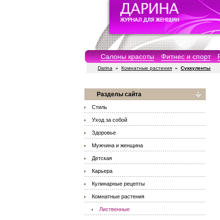
Салоны красоты
Фитнес и спорт
Darina
»
Комнатные растения
»
Суккуленты
Разделы сайта
Стиль
Уход за собой
Здоровье
Мужчина и женщина
Детская
Карьера
Кулинарные рецепты
Комнатные растения
Лиственные