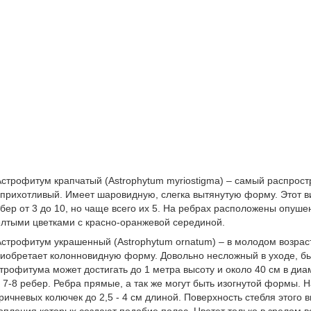
Астрофитум крапчатый (Astrophytum myriostigma) – самый распро
прихотливый. Имеет шаровидную, слегка вытянутую форму. Этот в
бер от 3 до 10, но чаще всего их 5. На ребрах расположены опуш
лтыми цветками с красно-оранжевой серединой.
Астрофитум украшенный (Astrophytum ornatum) – в молодом возра
иобретает колонновидную форму. Довольно несложный в уходе, быс
трофитума может достигать до 1 метра высоту и около 40 см в ди
 7-8 ребер. Ребра прямые, а так же могут быть изогнутой формы. 
ричневых колючек до 2,5 - 4 см длиной. Поверхность стебля этого