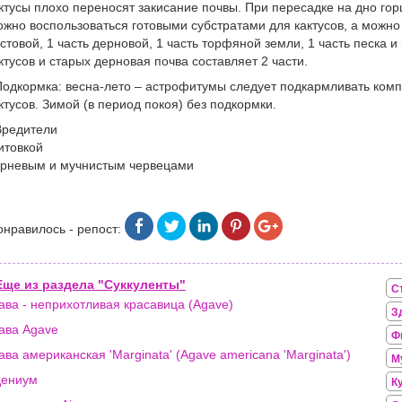
ктусы плохо переносят закисание почвы. При пересадке на дно го
жно воспользоваться готовыми субстратами для кактусов, а можно 
стовой, 1 часть дерновой, 1 часть торфяной земли, 1 часть песка 
ктусов и старых дерновая почва составляет 2 части.
Подкормка: весна-лето – астрофитумы следует подкармливать ко
ктусов. Зимой (в период покоя) без подкормки.
Вредители
товкой
рневым и мучнистым червецами
онравилось - репост:
Еще из раздела "Суккуленты"
С
ава - неприхотливая красавица (Agave)
З
ава Agave
Ф
ава американская 'Marginata' (Agave americana 'Marginata')
М
дениум
К