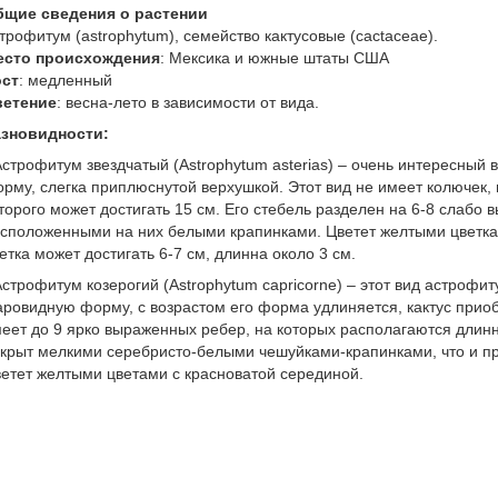
бщие сведения о растении
трофитум (astrophytum), семейство кактусовые (cactaceae).
есто происхождения
: Мексика и южные штаты США
ост
: медленный
ветение
: весна-лето в зависимости от вида.
азновидности:
Астрофитум звездчатый (Astrophytum asterias) – очень интересны
рму, слегка приплюснутой верхушкой. Этот вид не имеет колючек
торого может достигать 15 см. Его стебель разделен на 6-8 слабо
сположенными на них белыми крапинками. Цветет желтыми цветка
етка может достигать 6-7 см, длинна около 3 см.
Астрофитум козерогий (Astrophytum capricorne) – этот вид астрофи
ровидную форму, с возрастом его форма удлиняется, кактус прио
еет до 9 ярко выраженных ребер, на которых располагаются длинн
крыт мелкими серебристо-белыми чешуйками-крапинками, что и пр
етет желтыми цветами с красноватой серединой.