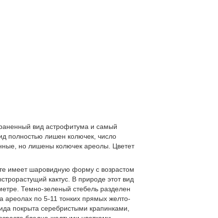
страненный вид астрофитума и самый
ид полностью лишен колючек, число
енные, но лишены колючек ареолы. Цветет
сте имеет шаровидную форму с возрастом
трорастущий кактус. В природе этот вид
аметре. Темно-зеленый стебель разделен
На ареолах по 5-11 тонких прямых желто-
 вида покрыта серебристыми крапинками,