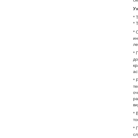
ск
У
* 
* 
* 
ин
ле
* 
до
кр
ас
* 
те
оч
ра
ви
* 
то
* 
сл