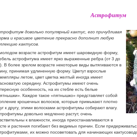
Астрофитум
трофитум довольно популярный кактус, его причудливая
рма и красивое цветение прекрасно дополнит любую
ллекцию кактусов.
молодом возрасте астрофитум имеет шаровидную форму,
ебель астрофитума имеет ярко выраженные ребра (от 3 до
). В более зрелом возрасте некоторые виды вытягиваются в
ину, принимая удлиненную форму. Цветут взрослые
земпляры летом, цвет цветка желтый иногда имеет
асноватую середину. Астрофитумы имеют очень
тересную особенность, на их стебле есть белые
ятнышки». Каждое такое «пятнышко» представляет собой
опление крошечных волосков, которые примыкают плотно
уг к другу, этими волосками астрофитумы собирают влагу.
трофитумы довольно медленно растут, очень
вствительны к влажности, иногда приостанавливаются в
сте и растения погибают без видимых причин. Если придерживатьс
трофитумами, их можно посоветовать для начинающих кактусовод