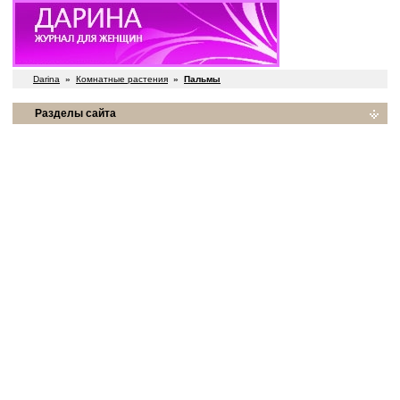
Darina
»
Комнатные растения
»
Пальмы
Разделы сайта