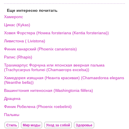
Еще интересно почитать
Хамеропс
Цикас (Kykas)
Ховея Форстера (Howea forsteriana (Kentia forsteriana))
Ливистона ( Livistona)
Финик канарский (Phoenix canariensis)
Рапис (Rhapis)
Трахикарпус Форчуна или японская веерная пальма
(Trachycarpus fortunei (Chamaerops excelsa))
Хамедорея изящная (Неанта красивая) (Chamaedorea elegans
(Neanthe bella))
Вашингтония нитеносная (Washingtonia filifera)
Драцена
Финик Робелена (Phoenix roebelinii)
Пальмы
Стиль
Мир моды
Уход за собой
Здоровье