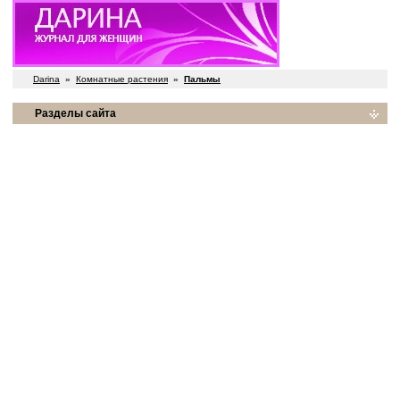
Darina
»
Комнатные растения
»
Пальмы
Разделы сайта