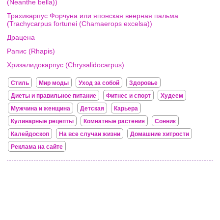
(Neanthe bella))
Трахикарпус Форчуна или японская веерная пальма
(Trachycarpus fortunei (Chamaerops excelsa))
Драцена
Рапис (Rhapis)
Хризалидокарпус (Chrysalidocarpus)
Стиль
Мир моды
Уход за собой
Здоровье
Диеты и правильное питание
Фитнес и спорт
Худеем
Мужчина и женщина
Детская
Карьера
Кулинарные рецепты
Комнатные растения
Сонник
Калейдоскоп
На все случаи жизни
Домашние хитрости
Реклама на сайте