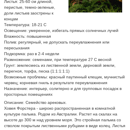
Листья: 25-60 см длиной,
перистые, темно-зеленые,
доли листьев заострены к
концам
Температура: 18-21 С
Освещение: умеренное, избегать прямых солнечных лучей
Влажность: повышенная
Полив: регулярный, не допускать переувлажнения или
пересыхания
Подкормка: раз в 2-4 недели
Размножение: семенами, при температуре 27 С весной
Грунт: землесмесь из лиственной земли, дерновой земли,
перегноя, торфа, песка (1:1:1:1:1)
Возможные проблемы: красный паутинный клещик, мучнистый
червец; корневая гниль в результате переувлажнения
Назначение: интерьер, солитерно и для групповых посадок в
просторных помещениях
Описание: Семейство арековых.
Ховея Форстера - широко распространенная в комнатной
культуре пальма. Родом из Австралии. Растет на скалах на
высоте до 300 м над уровнем моря. Это стройная пальма со
стволом покрытым лиственными рубцами в виде колец. Листья