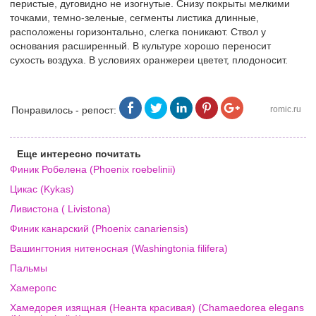
перистые, дуговидно не изогнутые. Снизу покрыты мелкими
точками, темно-зеленые, сегменты листика длинные,
расположены горизонтально, слегка поникают. Ствол у
основания расширенный. В культуре хорошо переносит
сухость воздуха. В условиях оранжереи цветет, плодоносит.
Понравилось - репост:
romic.ru
Еще интересно почитать
Финик Робелена (Phoenix roebelinii)
Цикас (Kykas)
Ливистона ( Livistona)
Финик канарский (Phoenix canariensis)
Вашингтония нитеносная (Washingtonia filifera)
Пальмы
Хамеропс
Хамедорея изящная (Неанта красивая) (Chamaedorea elegans