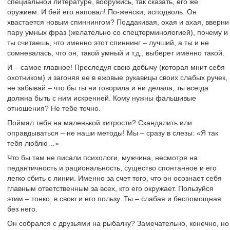
специальной литературе, вооружись, так сказать, его же
оружием. И бей его наповал! По-женски, исподволь. Он
хвастается новым спиннингом? Поддакивая, охая и ахая, вверни
пару умных фраз (желательно со спецтерминологией), почему и
ты считаешь, что именно этот спиннинг – лучший, а ты и не
сомневалась, что он, такой умный и т.д., выберет именно такой.
И – самое главное! Преследуя свою добычу (которая мнит себя
охотником) и загоняя ее в ежовые рукавицы своих слабых ручек,
не забывай – что бы ты ни говорила и ни делала, ты всегда
должна быть с ним искренней. Кому нужны фальшивые
отношения? Не тебе точно.
Поймал тебя на маленькой хитрости? Скандалить или
оправдываться – не наши методы! Мы – сразу в слезы: «Я так
тебя люблю…»
Что бы там не писали психологи, мужчина, несмотря на
педантичность и рациональность, существо спонтанное и его
легко сбить с линии. Именно за счет того, что он осознает себя
главным ответственным за всех, кто его окружает. Пользуйся
этим – тонко, в свою и его пользу. Ты – слабая и беспомощная
без него.
Он собрался с друзьями на рыбалку? Замечательно, конечно, но