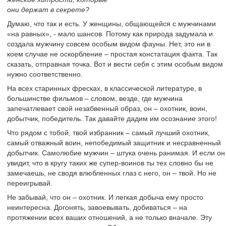
они держат в секрете?
Думаю, что так и есть. У женщины, общающейся с мужчинами
«на равных», - мало шансов. Потому как природа задумала и
создала мужчину совсем особым видом фауны. Нет, это ни в
коем случае не оскорбление – простая констатация факта. Так
сказать, отправная точка. Вот и вести себя с этим особым видом
нужно соответственно.
На всех старинных фресках, в классической литературе, в
большинстве фильмов – словом, везде, где мужчина
запечатлевает свой незабвенный образ, он – охотник, воин,
добытчик, победитель. Так давайте дадим им осознание этого!
Что рядом с тобой, твой избранник – самый лучший охотник,
самый отважный воин, непобедимый защитник и несравненный
добытчик. Самолюбие мужчин – штука очень ранимая. И если он
увидит, что в кругу таких же супер-воинов ты тех словно бы не
замечаешь, не сводя влюбленных глаз с него, он – твой. Но не
переигрывай.
Не забывай, что он – охотник. И легкая добыча ему просто
неинтересна. Догонять, завоевывать, добиваться – на
протяжении всех ваших отношений, а не только вначале. Эту