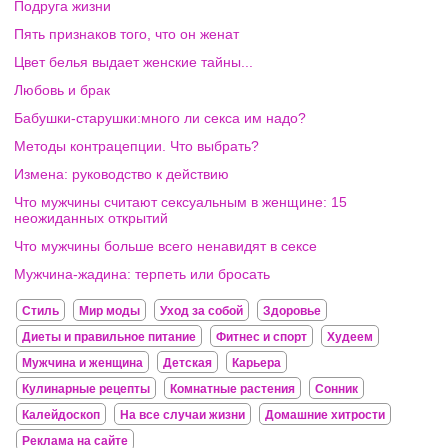
Подруга жизни
Пять признаков того, что он женат
Цвет белья выдает женские тайны...
Любовь и брак
Бабушки-старушки:много ли секса им надо?
Методы контрацепции. Что выбрать?
Измена: руководство к действию
Что мужчины считают сексуальным в женщине: 15
неожиданных открытий
Что мужчины больше всего ненавидят в сексе
Мужчина-жадина: терпеть или бросать
Стиль
Мир моды
Уход за собой
Здоровье
Диеты и правильное питание
Фитнес и спорт
Худеем
Мужчина и женщина
Детская
Карьера
Кулинарные рецепты
Комнатные растения
Сонник
Калейдоскоп
На все случаи жизни
Домашние хитрости
Реклама на сайте