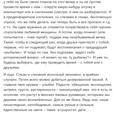
у тебя не было своих планов на этот вечер и ты не против
провести время с ним – открути какую-нибудь штучку в
компьютере или в сантехнике (смотря, в чем он разбирается). И
в прединфарктном состоянии, со слезами в глазах, беспомощно
спроси, что же тебе делать, как теперь быть и все пропало и т.д.
и т.п. Ни один мужчина не откажется почувствовать себя героем-
спасателем любимой женщины. А потом, когда починит (или
попытается – тоже герой!), подари ему незабываемый вечер.
Такой, чтобы в следующий раз, когда друзья пригласят с собой,
первым, что он подумает, будут воспоминания о предыдущей
«рыбалке». И тогда он сам, без подсказки, задаст себе
риторический вопрос: «А может, ну ее, ту рыбалку?». И уже ты
будешь выбирать, где ему проводить время – с тобой или с
друзьями.
И еще. Слезы и стенания используй экономно, в крайних
случаях. Почти всего можно добиться дозированной лаской. А
главное твое оружие – улыбки. Радости, обещания, восхищения,
интриги, грусти, растерянности – манипулируй ими, это и есть те
иголочки, что растут в женских ежовых рукавицах, которыми мы
держим своих возлюбленных. Для их же блага. Ведь они, наши
ненаглядные, непобедимые, самые умные и сильные,
единственные на свете – такие, в сущности, дети…