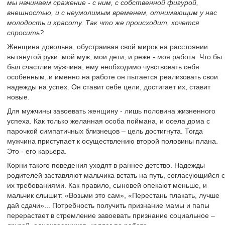
мы начинаем сражение - с ним, с собственной фигурой,
внешностью, и с неумолимым временем, отнимающим у нас
молодость и красоту. Так что же происходит, хочется
спросить?
Женщина довольна, обустраивая свой мирок на расстоянии
вытянутой руки: мой муж, мои дети, и реже - моя работа. Что бы
был счастлив мужчина, ему необходимо чувствовать себя
особенным, и именно на работе он пытается реализовать свои
надежды на успех. Он ставит себе цели, достигает их, ставит
новые.
Для мужчины завоевать женщину - лишь половина жизненного
успеха. Как только желанная особа поймана, и осела дома с
парочкой симпатичных близнецов – цель достигнута. Тогда
мужчина приступает к осуществлению второй половины плана.
Это - его карьера.
Корни такого поведения уходят в раннее детство. Надежды
родителей заставляют мальчика встать на путь, согласующийся с
их требованиями. Как правило, сыновей опекают меньше, и
мальчик слышит: «Возьми это сам», «Перестань плакать, лучше
дай сдачи»... Потребность получить признание мамы и папы
перерастает в стремление завоевать признание социальное –