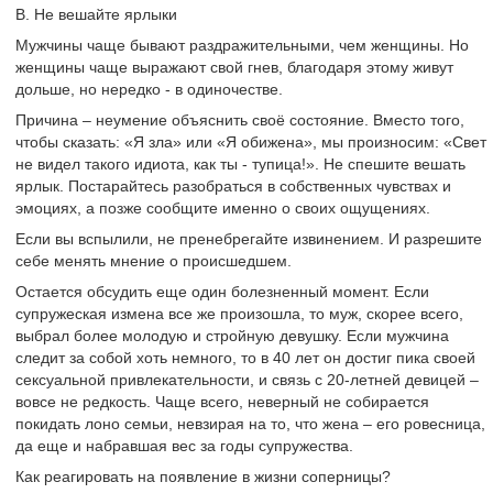
В. Не вешайте ярлыки
Мужчины чаще бывают раздражительными, чем женщины. Но
женщины чаще выражают свой гнев, благодаря этому живут
дольше, но нередко - в одиночестве.
Причина – неумение объяснить своё состояние. Вместо того,
чтобы сказать: «Я зла» или «Я обижена», мы произносим: «Свет
не видел такого идиота, как ты - тупица!». Не спешите вешать
ярлык. Постарайтесь разобраться в собственных чувствах и
эмоциях, а позже сообщите именно о своих ощущениях.
Если вы вспылили, не пренебрегайте извинением. И разрешите
себе менять мнение о происшедшем.
Остается обсудить еще один болезненный момент. Если
супружеская измена все же произошла, то муж, скорее всего,
выбрал более молодую и стройную девушку. Если мужчина
следит за собой хоть немного, то в 40 лет он достиг пика своей
сексуальной привлекательности, и связь с 20-летней девицей –
вовсе не редкость. Чаще всего, неверный не собирается
покидать лоно семьи, невзирая на то, что жена – его ровесница,
да еще и набравшая вес за годы супружества.
Как реагировать на появление в жизни соперницы?