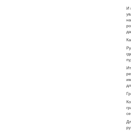
И 
ув
на
ро
да
Ка
Ру
гд
пу
Ит
ре
им
дл
Гр
Ко
гр
се
Дл
ру