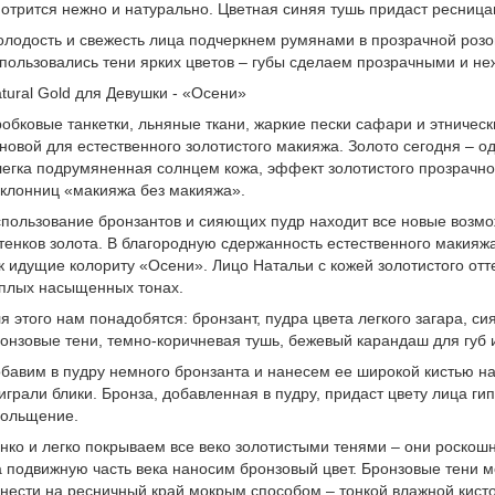
отрится нежно и натурально. Цветная синяя тушь придаст ресниц
лодость и свежесть лица подчеркнем румянами в прозрачной розов
пользовались тени ярких цветов – губы сделаем прозрачными и неж
tural Gold для Девушки - «Осени»
обковые танкетки, льняные ткани, жаркие пески сафари и этничес
новой для естественного золотистого макияжа. Золото сегодня – 
егка подрумяненная солнцем кожа, эффект золотистого прозрачно
клонниц «макияжа без макияжа».
пользование бронзантов и сияющих пудр находит все новые возмо
тенков золота. В благородную сдержанность естественного макия
к идущие колориту «Осени». Лицо Натальи с кожей золотистого отт
плых насыщенных тонах.
я этого нам понадобятся: бронзант, пудра цвета легкого загара, 
онзовые тени, темно-коричневая тушь, бежевый карандаш для губ и
бавим в пудру немного бронзанта и нанесем ее широкой кистью н
играли блики. Бронза, добавленная в пудру, придаст цвету лица ги
ольщение.
нко и легко покрываем все веко золотистыми тенями – они роскошн
 подвижную часть века наносим бронзовый цвет. Бронзовые тени мо
нести на ресничный край мокрым способом – тонкой влажной кисто