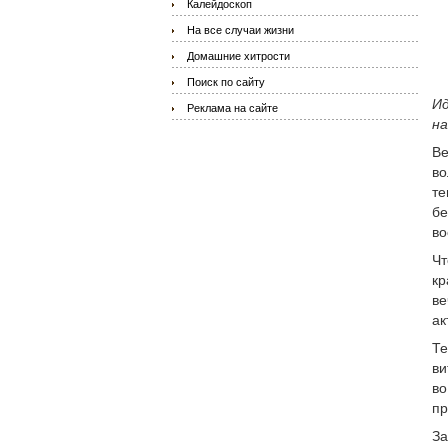
Калейдоскоп
На все случаи жизни
Домашние хитрости
Поиск по сайту
Ид
Реклама на сайте
на
Ве
во
те
бе
во
Чт
кр
ве
ак
Те
ви
во
пр
За