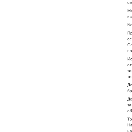
см
Мо
ис
Na
Пр
ос
Сл
по
Ис
от
та
те
Дл
бр
До
за
об
То
На
на