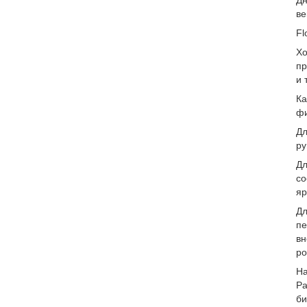
Дн
ве
Fl
Хо
пр
и 
Ка
фи
Дл
ру
Дл
со
яр
Дл
пе
вн
ро
На
Ра
би