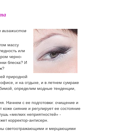
ета
т визажистов
том массу
ледность или
хром черно-
нки блеска? И
яж?
шей природной
 офисе, и на отдыхе, и в летнем сумраке
юбимой, определим модные тенденции,
ия. Начнем с ее подготовки: очищение и
т коже сияние и регулирует ее состояние
тушь «мелких неприятностей» -
жет корректор-антисерн.
ыщены светоотражающими и мерцающими