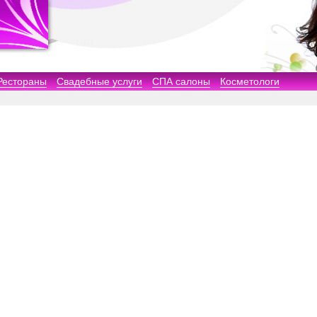
Рестораны
Свадебные услуги
СПА салоны
Косметологи