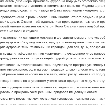
им летом дизайнеры произвели фурор на подиумах эффектно св
астиком, стеклом и металлом космических шаттлов. Модели щего
рядах андроидов, гипнотизируя публику переливами «жидкометалл
пробовать себя в роли «посланницы инопланетного разума» в ра
шей модели. Оксана – обладательница прохладного, нежного и пр
торый многим известен как «Лето». Кожа Оксаны имеет голубой пр
жется матовой и хрупкой.
и выполнении сияющего макияжа в футуристическом стиле «сереб
рламутровую базу под макияж, пудру со светоотражающими части
рламутровые тени, темно-синий карандаш для век, тушь, прозрачны
я создания эффекта сияния «изнутри», на очищенное лицо нанес
припудривание светоотражающей пудрой укрепит и усилили этот э
етящиеся «металлические» тени подчеркнули прозрачную синеву 
анет интенсивнее, если на веки предварительно нанести очень тон
ребряные тени наносим на все веко, мягко растушевывая их под б
яющий нюанс на внутреннем уголке глаза придает взгляду чистоту 
лее подводим глаза темно-синим карандашом, растушевываем его
ательно прокрашиваем ресницы, придавая им длину и объем.
озрачную неземную хрупкость лица усиливаем нежными румянами 