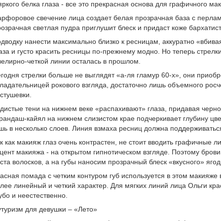
яркого белка глаза - все это прекрасная основа для графичного ма
рфоровое свечение лица создает белая прозрачная база с перлам
озрачная светлая пудра приглушит блеск и придаст коже бархатист
дводку нанести максимально близко к ресницам, аккуратно «вбива
аза и густо красить ресницы по-прежнему модно. Но теперь стрелк
елирно-четкой линии осталась в прошлом.
годня стрелки больше не выглядят «а-ля гламур 60-х», они приобр
ладательницей рокового взгляда, достаточно лишь объемного росч
стушевки.
дистые тени на нижнем веке «распахивают» глаза, придавая черно
рандаш-кайял на нижнем слизистом крае подчеркивает глубину цв
шь в несколько слоев. Линия взмаха ресниц должна поддерживать
к как макияж глаз очень контрастен, не стоит вводить графичные л
цент макияжа - на открытом гипнотическом взгляде. Поэтому бро
ста волосков, а на губы наносим прозрачный блеск «вкусного» ягод
асная помада с четким контуром губ используется в этом макияже 
лее линейный и четкий характер. Для мягких линий лица Ольги кра
убо и неестественно.
туризм для девушки – «Лето»