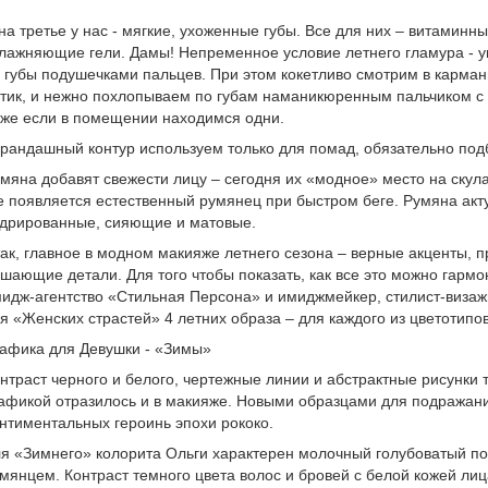
на третье у нас - мягкие, ухоженные губы. Все для них – витамин
лажняющие гели. Дамы! Непременное условие летнего гламура - 
 губы подушечками пальцев. При этом кокетливо смотрим в карман
тик, и нежно похлопываем по губам наманикюренным пальчиком с 
же если в помещении находимся одни.
рандашный контур используем только для помад, обязательно подб
мяна добавят свежести лицу – сегодня их «модное» место на скул
е появляется естественный румянец при быстром беге. Румяна ак
дрированные, сияющие и матовые.
ак, главное в модном макияже летнего сезона – верные акценты, 
шающие детали. Для того чтобы показать, как все это можно гармо
идж-агентство «Стильная Персона» и имиджмейкер, стилист-визаж
я «Женских страстей» 4 летних образа – для каждого из цветотипов
афика для Девушки - «Зимы»
нтраст черного и белого, чертежные линии и абстрактные рисунки т
афикой отразилось и в макияже. Новыми образцами для подражан
нтиментальных героинь эпохи рококо.
я «Зимнего» колорита Ольги характерен молочный голубоватый п
мянцем. Контраст темного цвета волос и бровей с белой кожей лиц