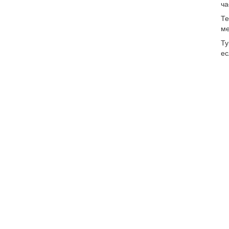
ча
Те
ме
Ту
ес