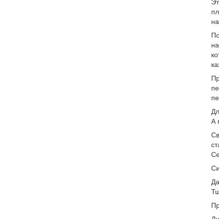
Эт
пл
на
По
на
ко
ка
Пр
пе
пе
Дл
А 
Св
ст
Се
Си
Да
Тщ
Пр