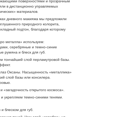
еркающими поверхностями и прозрачным
ляли в дистанционно управляемых
ических» материалов.
мках дневного макияжа мы предложили
иглушенного природного колорита,
охладный подтон, благодаря которому
ро металла» используем:
цами, серебряные и темно-синие
е румяна и блеск для губ.
ем тончайший слой перламутровой базы.
ффект.
глаз Оксаны. Насыщенность «металлика»
кий слой базы или консилера.
ровью.
и «загадочность открытого космоса».
 и укрепляем темно-синими тенями.
и блеском для губ.