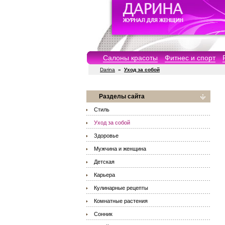
Салоны красоты
Фитнес и спорт
Darina
»
Уход за собой
Разделы сайта
Стиль
Уход за собой
Здоровье
Мужчина и женщина
Детская
Карьера
Кулинарные рецепты
Комнатные растения
Сонник