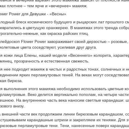
евной и вечерний вариант этого макияжа зависит от плотности на
ках плотнее – тем ярче и «вечернее» макияж.
ower Power для Девушки - «Весны»
лодный блеск космического будущего и рыцарских лат прошлого с
евратились в цветущую оранжерею. В макияжах этого тренда собра
трогательно-нежные, как окраска райских птиц.
лейдоскоп Flower Power завораживает своей дерзостью – розовые,
олетовые цвета соседствуют, усиливая друг друга.
я кожи лица Елены, нашей модели «Весеннего» колорита, характе
мянец, прозрачность и естественная свежесть.
я нее подходит макияж в чистых и радостных тонах, солнечных и н
единении ярких перламутровых теней. На веках могут соседствова
кая бирюза.
я выполнения этого макияжа необходимо использовать цветные к
рламутровые. Веко делится вертикально пополам, на четыре част
ешнюю. На внутреннюю часть века наносим светлые карандаши: шт
зового внизу.
 внешней части век продолжаем линии бирюзовым карандашом, сое
стушевываем карандашные штрихи и закрепляем их тенями. Для э
рюзовые перламутровые тени. Тени, нанесенные поверх карандаша