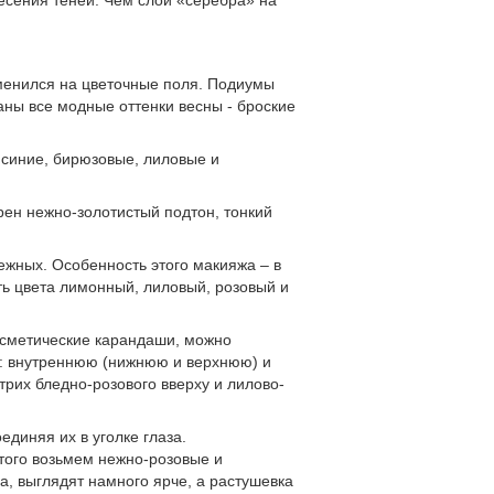
несения теней. Чем слой «серебра» на
менился на цветочные поля. Подиумы
ны все модные оттенки весны - броские
 синие, бирюзовые, лиловые и
рен нежно-золотистый подтон, тонкий
ежных. Особенность этого макияжа – в
ть цвета лимонный, лиловый, розовый и
осметические карандаши, можно
и: внутреннюю (нижнюю и верхнюю) и
рих бледно-розового вверху и лилово-
диняя их в уголке глаза.
того возьмем нежно-розовые и
, выглядят намного ярче, а растушевка