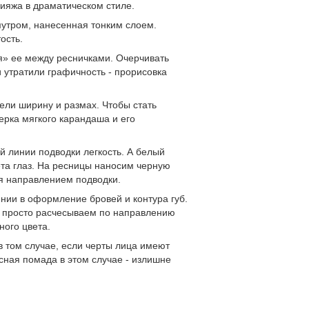
кияжа в драматическом стиле.
утром, нанесенная тонким слоем.
ость.
я» ее между ресничками. Очерчивать
и утратили графичность - прорисовка
ели ширину и размах. Чтобы стать
ерка мягкого карандаша и его
й линии подводки легкость. А белый
ета глаз. На ресницы наносим черную
ся направлением подводки.
инии в оформление бровей и контура губ.
ви просто расчесываем по направлению
ного цвета.
в том случае, если черты лица имеют
сная помада в этом случае - излишне