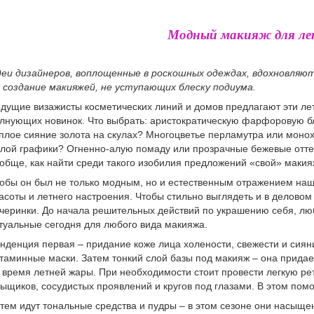
Модный макияж для л
еи дизайнеров, воплощенные в роскошных одеждах, вдохновляю
 создание макияжей, не уступающих блеску подиума.
дущие визажисты косметических линий и домов предлагают эти ле
лнующих новинок. Что выбрать: аристократическую фарфоровую б
плое сияние золота на скулах? Многоцветье перламутра или моно
лой графики? Огненно-алую помаду или прозрачные бежевые отте
обще, как найти среди такого изобилия предложений «свой» маки
обы он был не только модным, но и естественным отражением на
асоты и летнего настроения. Чтобы стильно выглядеть и в деловом
черинки. До начала решительных действий по украшению себя, л
туальные сегодня для любого вида макияжа.
нденция первая – придание коже лица холености, свежести и сиян
таминные маски. Затем тонкий слой базы под макияж – она придае
 время летней жары. При необходимости стоит провести легкую ре
ыщиков, сосудистых проявлений и кругов под глазами. В этом помо
тем идут тональные средства и пудры – в этом сезоне они нас