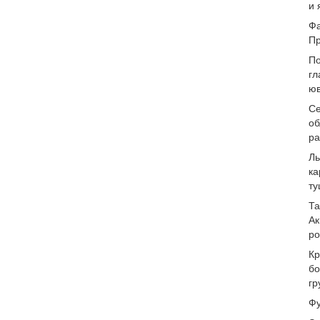
и 
Фа
Пр
По
гл
юв
Се
об
ра
Ль
ка
ту
Та
Ак
ро
Кр
бо
гр
Фу