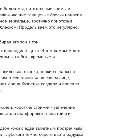
ные бальзамы, питательные кремы и
увлажняющие глянцевые блески наносим
ное зеркальце, эротично приоткрыв
блеском. Проделываем это регулярно,
ирая его тон в тон.
ах и середине щеки. В том самом месте,
туальны любые: кремовые и
правильные оттенки, тонкие нюансы и
нично «соединить» на своем лице,
ист Ирина Кузнецка создали и описали
.
каней, короткие стрижки - увлечение
ия стали фарфоровые лица гейш и
одтон кожи с едва заметным прозрачным
а, глубокого темно-серого цвета радужки