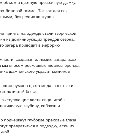
ам объем и цветную прозрачную дымку.
о-бежевой гамме. Так как для век
ными, без резких контуров.
кие принты на одежде стали творческой
один из доминирующих трендов сезона.
го загара приводит в эйфорию
жности, создавая иллюзию загара всех
жа мы внесем роскошные нюансы бронзы,
енка шампанского украсит макияж в
сияющие румяна цвета меда, золотые и
 золотистый блеск.
а выступающие части лица, чтобы
пнотическую глубину, соблазн и
о подчеркнут глубокие ореховые глаза.
гут превратиться в подводку, если их
чкой.