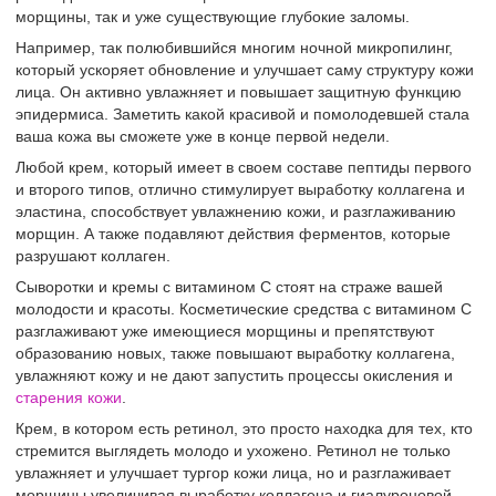
морщины, так и уже существующие глубокие заломы.
Например, так полюбившийся многим ночной микропилинг,
который ускоряет обновление и улучшает саму структуру кожи
лица. Он активно увлажняет и повышает защитную функцию
эпидермиса. Заметить какой красивой и помолодевшей стала
ваша кожа вы сможете уже в конце первой недели.
Любой крем, который имеет в своем составе пептиды первого
и второго типов, отлично стимулирует выработку коллагена и
эластина, способствует увлажнению кожи, и разглаживанию
морщин. А также подавляют действия ферментов, которые
разрушают коллаген.
Сыворотки и кремы с витамином С стоят на страже вашей
молодости и красоты. Косметические средства с витамином С
разглаживают уже имеющиеся морщины и препятствуют
образованию новых, также повышают выработку коллагена,
увлажняют кожу и не дают запустить процессы окисления и
старения кожи
.
Крем, в котором есть ретинол, это просто находка для тех, кто
стремится выглядеть молодо и ухожено. Ретинол не только
увлажняет и улучшает тургор кожи лица, но и разглаживает
морщины увеличивая выработку коллагена и гиалуроновой