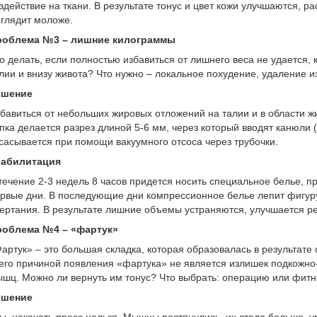
здействие на ткани. В результате тонус и цвет кожи улучшаются, р
глядит моложе.
роблема №3 – лишние килограммы
о делать, если полностью избавиться от лишнего веса не удается,
лии и внизу живота? Что нужно – локальное похудение, удаление 
ешение
бавиться от небольших жировых отложений на талии и в области ж
пка делается разрез длиной 5-6 мм, через который вводят канюли 
сасывается при помощи вакуумного отсоса через трубочки.
еабилитация
течение 2-3 недель 8 часов придется носить специальное белье, 
рвые дни. В последующие дни компрессионное белье лепит фигур
ертания. В результате лишние объемы устраняются, улучшается р
роблема №4 – «фартук»
артук» – это большая складка, которая образовалась в результат
его причиной появления «фартука» не является излишек подкожно-
шц. Можно ли вернуть им тонус? Что выбрать: операцию или фитн
ешение