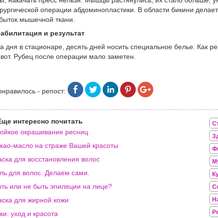
ы, накачать пресс нельзя. Мышцы растянулись, их стало больше,
рургической операции абдоминопластики. В области бикини делает
быток мышечной ткани.
абилитация и результат
а дня в стационаре, десять дней носить специальное белье. Как р
вот. Рубец после операции мало заметен.
онравилось - репост:
Еще интересно почитать
С
ойкое окрашивание ресниц
З
као-масло на страже Вашей красоты
Ф
ска для восстановления волос
М
ль для волос. Делаем сами.
К
ть или не быть эпиляции на лице?
С
ска для жирной кожи
Н
Р
ки: уход и красота