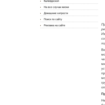
Калейдоскоп
На все случаи жизни
Домашние хитрости
Поиск по сайту
Пр
Реклама на сайте
ре
Из
со
хи
Во
мо
че
ми
ус
пр
мо
гр
оп
Пр
Не