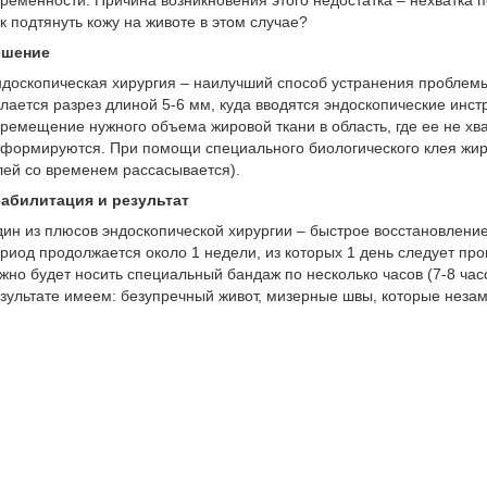
ременности. Причина возникновения этого недостатка – нехватка 
к подтянуть кожу на животе в этом случае?
ешение
доскопическая хирургия – наилучший способ устранения проблемы, 
лается разрез длиной 5-6 мм, куда вводятся эндоскопические инс
ремещение нужного объема жировой ткани в область, где ее не хва
формируются. При помощи специального биологического клея жиро
лей со временем рассасывается).
абилитация и результат
ин из плюсов эндоскопической хирургии – быстрое восстановлени
риод продолжается около 1 недели, из которых 1 день следует пров
жно будет носить специальный бандаж по несколько часов (7-8 час
зультате имеем: безупречный живот, мизерные швы, которые незам