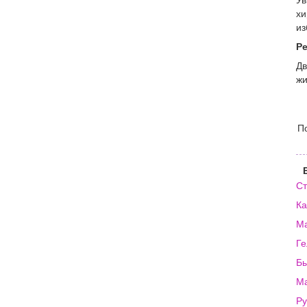
Ув
хи
из
Ре
Дв
жи
П
Ст
Ка
Ма
Ге
Бы
Ма
Ру