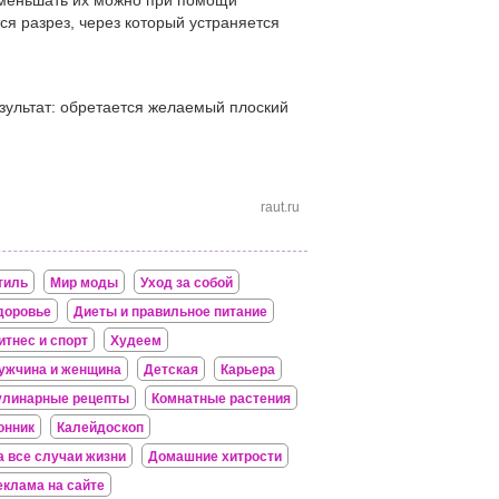
 уменьшать их можно при помощи
ся разрез, через который устраняется
езультат: обретается желаемый плоский
raut.ru
тиль
Мир моды
Уход за собой
доровье
Диеты и правильное питание
итнес и спорт
Худеем
ужчина и женщина
Детская
Карьера
улинарные рецепты
Комнатные растения
онник
Калейдоскоп
а все случаи жизни
Домашние хитрости
еклама на сайте