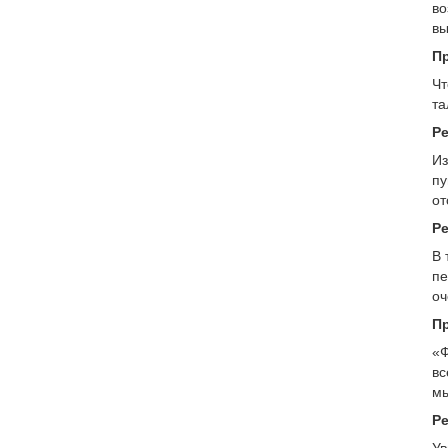
во
вы
П
Чт
та
Р
Из
пу
от
Р
В 
пе
оч
П
«Ф
вс
мы
Р