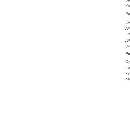
бе
Ка
Р
Эн
де
пе
де
(к
Ре
Од
пе
ну
ре