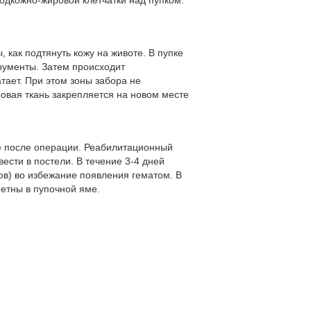
подкожно-жировой клетчатки над пупком.
как подтянуть кожу на животе. В пупке
трументы. Затем происходит
тает. При этом зоны забора не
вая ткань закрепляется на новом месте
е после операции. Реабилитационный
ести в постели. В течение 3-4 дней
ов) во избежание появления гематом. В
етны в пупочной яме.