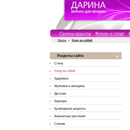
Салоны красоты
Фитнес и спорт
Darina
»
Уход за собой
Разделы сайта
Стиль
Уход за собой
Здоровье
Мужчина и женщина
Детская
Карьера
Кулинарные рецепты
Комнатные растения
Сонник