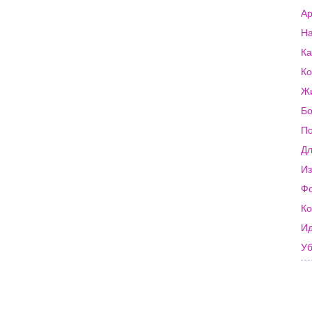
Ар
На
Ка
Ко
Жи
Б
По
Дл
Из
Ф
Ко
Ид
Уб