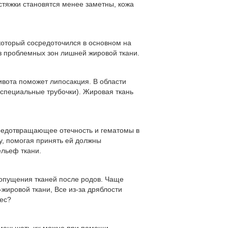
астяжки становятся менее заметны, кожа
 который сосредоточился в основном на
из проблемных зон лишней жировой ткани.
ивота поможет липосакция. В области
(специальные трубочки). Жировая ткань
предотвращающее отечность и гематомы в
у, помогая принять ей должны
ельеф ткани.
е опущения тканей после родов. Чаще
жировой ткани, Все из-за дряблости
ес?