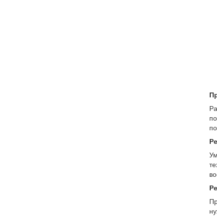
П
Ра
по
по
Р
Ум
те
во
Ре
Пр
ну