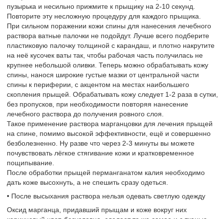
пузырька и несильно прижмите к прыщику на 2-10 секунд.
Повторите эту несложную процедуру для каждого прыщика.
При сильном поражении кожи спины для нанесения лечебного
раствора ватные палочки не подойдут. Лучше всего подберите
пластиковую палочку толщиной с карандаш, и плотно накрутите
на неё кусочек ваты так, чтобы рабочая часть получилась не
крупнее небольшой оливки. Теперь можно обрабатывать кожу
спины, нанося широкие густые мазки от центральной части
спины к периферии, с акцентом на местах наибольшего
скопления прыщей. Обрабатывать кожу следует 1-2 раза в сутки,
без пропусков, при необходимости повторяя нанесение
лечебного раствора до получения ровного слоя.
Такое применение раствора марганцовки для лечения прыщей
на спине, помимо высокой эффективности, ещё и совершенно
безболезненно. Ну разве что через 2-3 минуты вы можете
почувствовать лёгкое стягивание кожи и кратковременное
пощипывание.
После обработки прыщей перманганатом калия необходимо
дать коже высохнуть, а не спешить сразу одеться.
• После высыхания раствора нельзя одевать светлую одежду
Оксид марганца, придавший прыщам и коже вокруг них