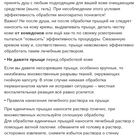
принять душ с любым подходящим для вашей кожи очищающим
средством (мыло, гель). При несоблюдении этого условия
эффективность обработки многократно понизится!
Важно! Ни после душа, ни после обработки прыщей не следует
наносить на кожу кремы, выдавливать прыщи, делать чистку
кожи
от комедонов
или ещё как-то по своему усмотрению
пытаться “повысить” эффективность процедуры. Смазанную
кремом кожу и, соответственно, прыщи невозможно эффективно
обработать таким лечебным раствором.
•
Не давите прыщи
перед обработкой кожи
Если вы давите несозревшие прыщи, особенно крупные, то
неизбежны множественные разрывы тканей, окружающих
гнойную капсулу. В этом случае никакая обработка
перманганатом калия не исправит ситуацию – местная
воспалительная реакция всё равно усилится.
• Правила нанесения лечебного раствора на прыщи:
При единичных прыщах наносите раствор точечно, при
множественных используйте сплошную обработку.
Для обработки единичных прыщей наносите лечебный раствор с
помощью ватной палочки: обмакните её головку в раствор,
осторожно извлеките, снимите избыток раствора о стенку