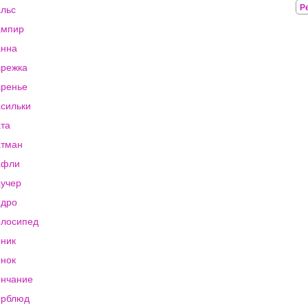
Р
льс
ампир
анна
режка
ренье
сильки
та
атман
афли
учер
едро
лосипед
ник
нок
нчание
ерблюд