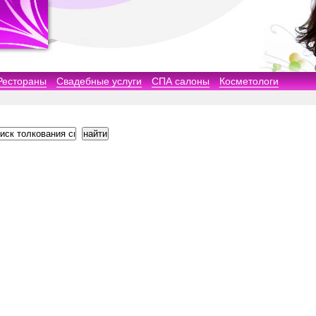
Рестораны
Свадебные услуги
СПА салоны
Косметологи