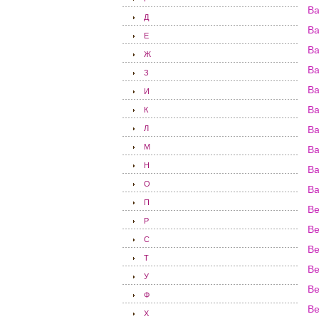
Ва
Д
В
Е
В
Ж
Ва
З
Ва
И
Ва
К
Л
Ва
М
В
Н
В
О
Ва
П
В
Р
Ве
С
Ве
Т
Ве
У
Ве
Ф
В
Х