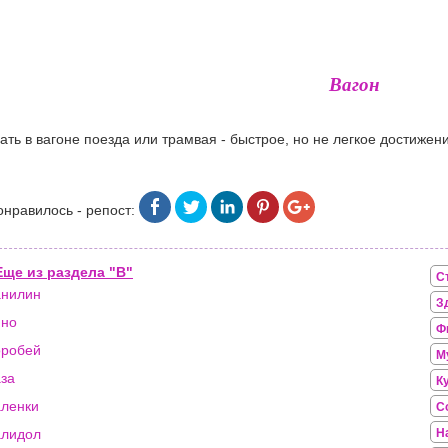
Вагон
ать в вагоне поезда или трамвая - быстрое, но не легкое достиже
онравилось - репост:
Еще из раздела "В"
С
анилин
З
ино
Ф
оробей
М
за
К
ленки
С
алидол
Н