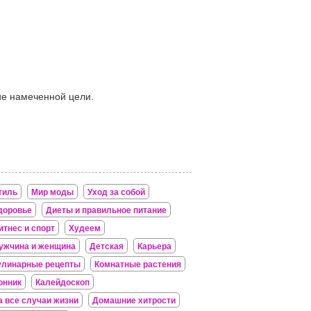
ние намеченной цели.
тиль
Мир моды
Уход за собой
доровье
Диеты и правильное питание
итнес и спорт
Худеем
ужчина и женщина
Детская
Карьера
улинарные рецепты
Комнатные растения
онник
Калейдоскоп
а все случаи жизни
Домашние хитрости