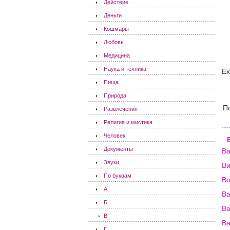
Действие
Деньги
Кошмары
Любовь
Медицина
Наука и техника
Ех
Пища
Природа
П
Развлечения
Религия и мистика
Человек
Документы
В
Звуки
В
По буквам
В
А
Ва
Б
Ва
В
В
Г