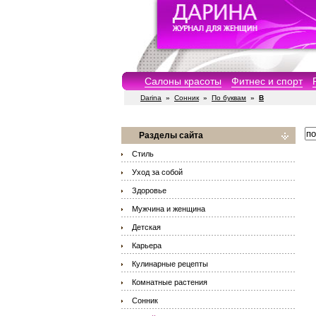
Салоны красоты
Фитнес и спорт
Darina
»
Сонник
»
По буквам
»
В
Разделы сайта
Стиль
Уход за собой
Здоровье
Мужчина и женщина
Детская
Карьера
Кулинарные рецепты
Комнатные растения
Сонник