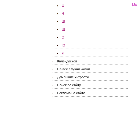
Ве
Ц
Ч
Ш
Щ
Э
Ю
Я
Калейдоскоп
На все случаи жизни
Домашние хитрости
Поиск по сайту
Реклама на сайте