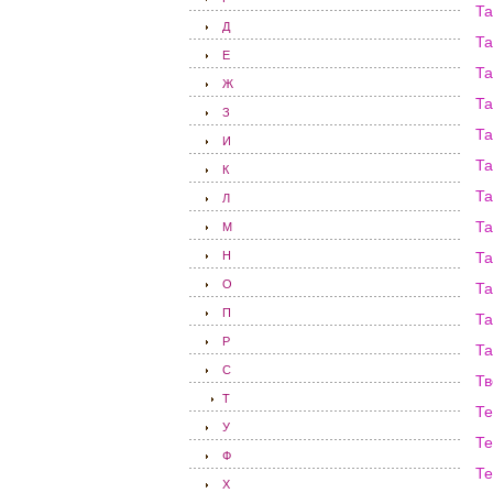
Та
Д
Та
Е
Та
Ж
Та
З
Та
И
Т
К
Та
Л
Та
М
Н
Та
О
Та
П
Та
Р
Та
С
Тв
Т
Те
У
Те
Ф
Те
Х