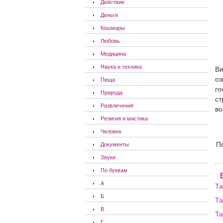
Действие
Деньги
Кошмары
Любовь
Медицина
Наука и техника
Ви
оз
Пища
го
Природа
ст
Развлечения
во
Религия и мистика
Человек
П
Документы
Звуки
По буквам
А
Та
Б
Та
В
Та
Г