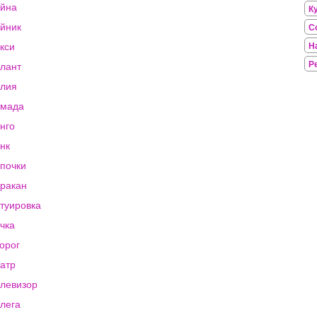
йна
К
йник
С
кси
Н
Р
лант
лия
амада
нго
нк
почки
ракан
туировка
чка
орог
атр
левизор
лега