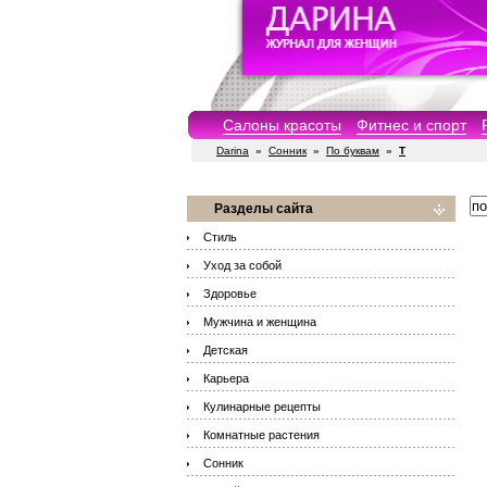
Салоны красоты
Фитнес и спорт
Darina
»
Сонник
»
По буквам
»
Т
Разделы сайта
Стиль
Уход за собой
Здоровье
Мужчина и женщина
Детская
Карьера
Кулинарные рецепты
Комнатные растения
Сонник