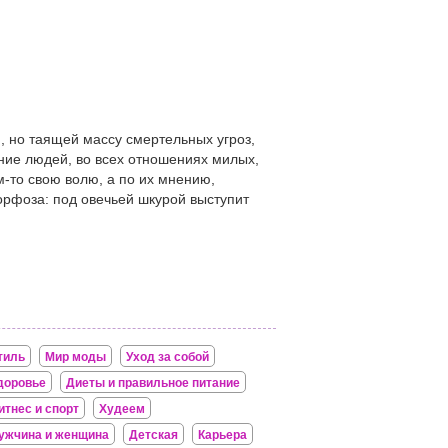
, но таящей массу смертельных угроз,
ение людей, во всех отношениях милых,
м-то свою волю, а по их мнению,
морфоза: под овечьей шкурой выступит
тиль
Мир моды
Уход за собой
доровье
Диеты и правильное питание
итнес и спорт
Худеем
ужчина и женщина
Детская
Карьера