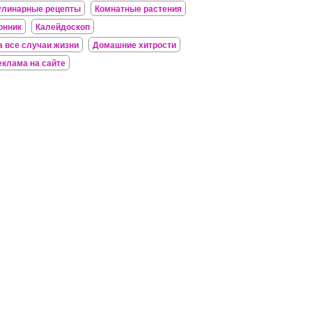
улинарные рецепты
Комнатные растения
онник
Калейдоскоп
а все случаи жизни
Домашние хитрости
еклама на сайте