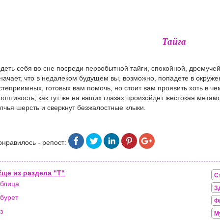
Тайга
деть себя во сне посреди первобытной тайги, спокойной, дремучей
начает, что в недалеком будущем вы, возможно, попадете в окруж
степриимных, готовых вам помочь, но стоит вам проявить хоть в че
роптивость, как тут же на ваших глазах произойдет жестокая мета
лчья шерсть и сверкнут безжалостные клыки.
онравилось - репост:
Еще из раздела "Т"
С
блица
З
бурет
Ф
з
М