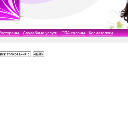
Рестораны
Свадебные услуги
СПА салоны
Косметологи