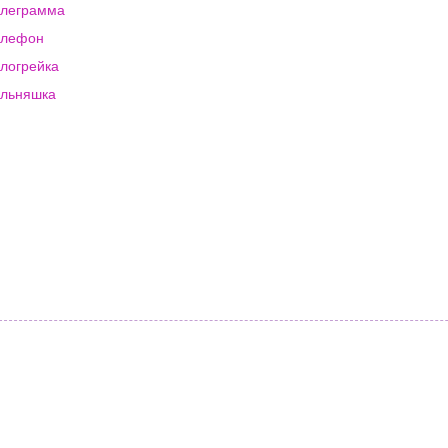
елеграмма
елефон
логрейка
льняшка