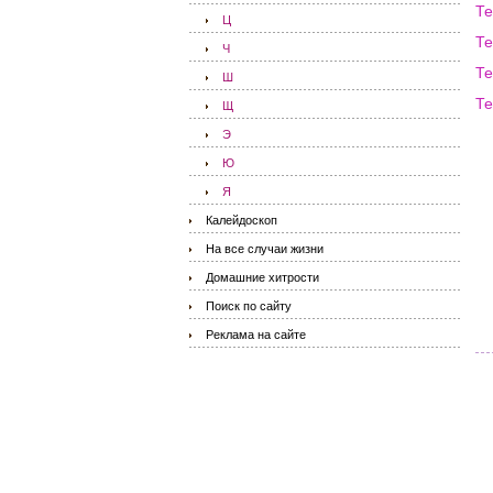
Т
Ц
Т
Ч
Те
Ш
Те
Щ
Э
Ю
Я
Калейдоскоп
На все случаи жизни
Домашние хитрости
Поиск по сайту
Реклама на сайте