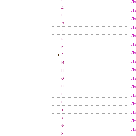
Л
Д
Л
Е
Ла
Ж
Л
З
Ла
И
Л
К
Ла
Л
Ла
М
Ла
Н
Ла
О
П
Ла
Р
Ле
С
Ле
Т
Л
У
Ле
Ф
Ле
Х