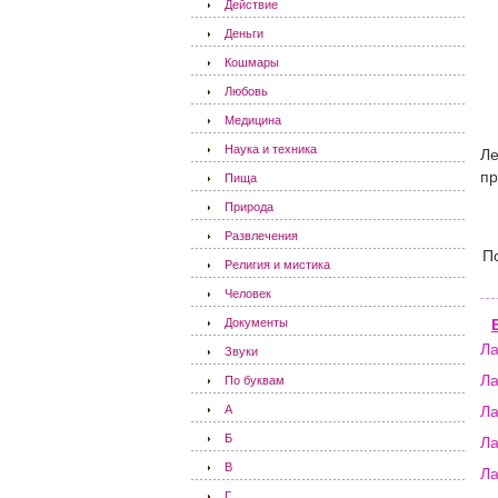
Действие
Деньги
Кошмары
Любовь
Медицина
Наука и техника
Ле
пр
Пища
Природа
Развлечения
П
Религия и мистика
Человек
Документы
Л
Звуки
Ла
По буквам
А
Л
Б
Ла
В
Л
Г