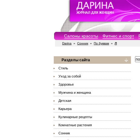
Салоны красоты
Фитнес и спорт
Darina
»
Сонник
»
По буквам
»
Л
Разделы сайта
Стиль
Уход за собой
Здоровье
Мужчина и женщина
Детская
Карьера
Кулинарные рецепты
Комнатные растения
Сонник