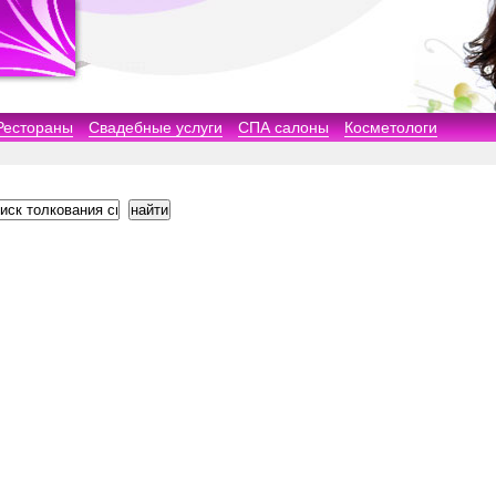
Рестораны
Свадебные услуги
СПА салоны
Косметологи