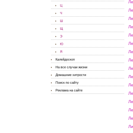
Ле
Ц
Ле
Ч
Ле
Ш
Л
Щ
Ле
Э
Ле
Ю
Ле
Я
Калейдоскоп
Ле
На все случаи жизни
Ле
Домашние хитрости
Ле
Поиск по сайту
Ле
Реклама на сайте
Ле
Ле
Л
Л
Л