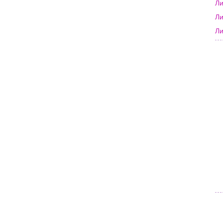
Ли
Ли
Л