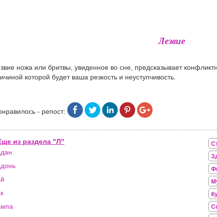
Лезвие
звие ножа или бритвы, увиденное во сне, предсказывает конфликт
ичиной которой будет ваша резкость и неуступчивость.
онравилось - репост:
Еще из раздела "Л"
С
адан
З
донь
Ф
ай
М
к
К
ампа
С