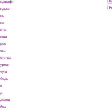
андшафт
Н
Р
андыш
нь
апа
пта
апша
рек
ска
сточка
уреат
чуга
бедь
в
ед
доход
йка