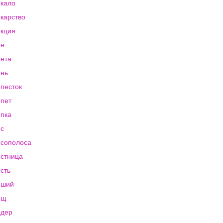
кало
карство
кция
ен
нта
нь
песток
пет
пка
с
сополоса
стница
сть
еший
ещ
идер