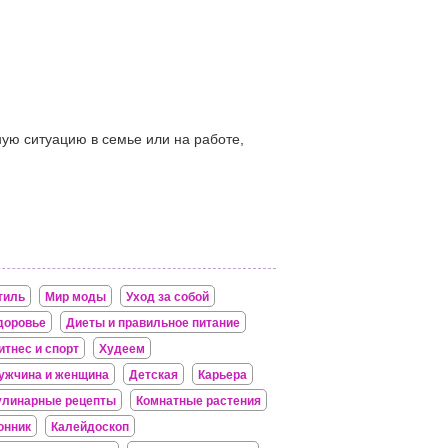
ную ситуацию в семье или на работе,
тиль
Мир моды
Уход за собой
доровье
Диеты и правильное питание
итнес и спорт
Худеем
ужчина и женщина
Детская
Карьера
улинарные рецепты
Комнатные растения
онник
Калейдоскоп