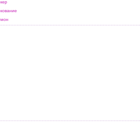
кер
кование
имон