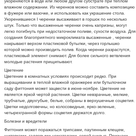
укореняются в воде или любом другом субстрате при теплом
влажном содержании. Из черенков можно составить композицию
в фужере или вазочке, и использовать как украшение стола.
Укоренившиеся I черенки высаживают в горшок по несколько
штук. Только что высаженные черенки очень капризны, могут
легко погибнуть при недостаточном поливе, сухости воздуха. Для
создания благоприятного микроклимата высаженные , черенки
накрывают верхом пластиковой бутылки, через горлышко
которой можно производить полив. Когда черенки разрастутся,
пластиковый элемент снимают. Для более сильного ветвления
молодые растения прищипывают.
Цветение
Цветение в комнатных условиях происходит редко. При
выращивании в теплой влажной оранжерее или бутылочном
саду фиттония может зацвести в июне-ноябре. Цветение не
является яркой чертой растения. Цветки невзрачные, мелкие,
трубчатые, двухгубые, белые, собраны в верхушечные соцветия.
Цветки недолговечны, но колосовидные, ярко-зеленые,
четырехгранной формы соцветия держатся долго.
Болезни и вредители
Фиттония может поражаться трипсами, паутинным клещем,
щитовками, галловыми нематодами, серой гнилью. Признаки