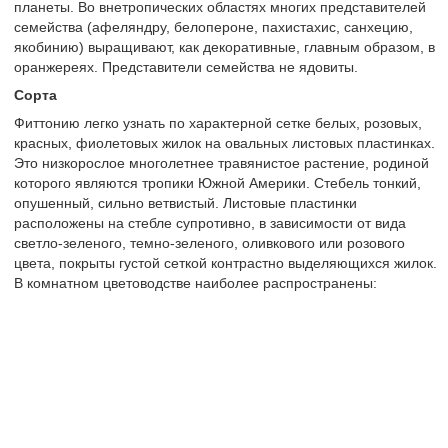
планеты. Во внетропических областях многих представителей
семейства (афеляндру, белопероне, пахистахис, санхецию,
якобинию) выращивают, как декоративные, главным образом, в
оранжереях. Представители семейства не ядовиты.
Сорта
Фиттонию легко узнать по характерной сетке белых, розовых,
красных, фиолетовых жилок на овальных листовых пластинках.
Это низкорослое многолетнее травянистое растение, родиной
которого являются тропики Южной Америки. Стебель тонкий,
опушенный, сильно ветвистый. Листовые пластинки
расположены на стебле супротивно, в зависимости от вида
светло-зеленого, темно-зеленого, оливкового или розового
цвета, покрыты густой сеткой контрастно выделяющихся жилок.
В комнатном цветоводстве наиболее распространены: