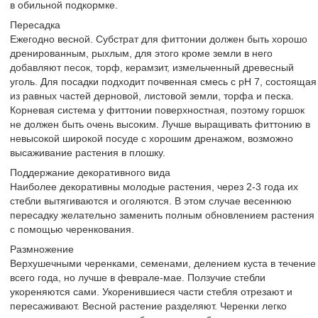
в обильной подкормке.
Пересадка
Ежегодно весной. Субстрат для фиттонии должен быть хорошо
дренированным, рыхлым, для этого кроме земли в него
добавляют песок, торф, керамзит, измельченный древесный
уголь. Для посадки подходит почвенная смесь с рН 7, состоящая
из равных частей дерновой, листовой земли, торфа и песка.
Корневая система у фиттонии поверхностная, поэтому горшок
не должен быть очень высоким. Лучше выращивать фиттонию в
невысокой широкой посуде с хорошим дренажом, возможно
высаживание растения в плошку.
Поддержание декоративного вида
Наиболее декоративны молодые растения, через 2-3 года их
стебли вытягиваются и оголяются. В этом случае весеннюю
пересадку желательно заменить полным обновлением растения
с помощью черенкования.
Размножение
Верхушечными черенками, семенами, делением куста в течение
всего года, но лучше в феврале-мае. Ползучие стебли
укореняются сами. Укоренившиеся части стебля отрезают и
пересаживают. Весной растение разделяют. Черенки легко