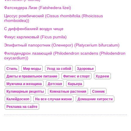
Фатсхедера Лизе (Fatshedera lizei)
Циссус ромбический (Cissus rhombifolia (Rhoicissus
rhomboidea))
С диффенбахией воздух чище
Фикус карликовый (Ficus pumila)
Эпифитный папоротник (Оленерог) (Platycerium bifurcatum)
Филодендрон лазающий (Philodendron scandens (Philodendron
oxycardium))
Стиль
Мир моды
Уход за собой
Здоровье
Диеты и правильное питание
Фитнес и спорт
Худеем
Мужчина и женщина
Детская
Карьера
Кулинарные рецепты
Комнатные растения
Сонник
Калейдоскоп
На все случаи жизни
Домашние хитрости
Реклама на сайте