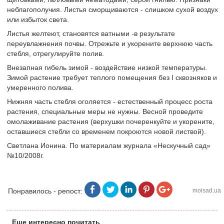
неблагополучия. Листья сморщиваются - слишком сухой воздух
или избыток света.
Листья желтеют, становятся ватными -в результате
переувлажнения почвы. Отрежьте и укорените верхнюю часть
стебля, отрегулируйте полив.
Внезапная гибель зимой - воздействие низкой температуры.
Зимой растение требует теплого помещения без I сквозняков и
умеренного полива.
Нижняя часть стебля оголяется - естественный процесс роста
растения, специальные меры не нужны. Весной проведите
омолаживание растения (верхушки почеренкуйте и укорените,
оставшиеся стебли со временем покроются новой листвой).
Светлана Ионина. По материалам журнала «Нескучный сад»
№10/2008г.
Понравилось - репост:
moisad.ua
Еще интересно почитать