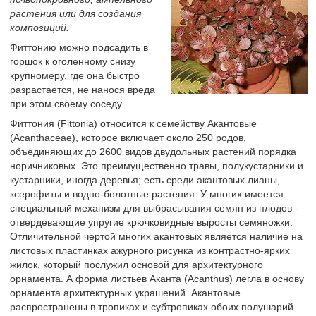
растения или для создания
композиций.
Фиттонию можно подсадить в
горшок к оголенному снизу
крупномеру, где она быстро
разрастается, не нанося вреда
при этом своему соседу.
Фиттония (Fittonia) относится к семейству Акантовые
(Acanthaceae), которое включает около 250 родов,
объединяющих до 2600 видов двудольных растений порядка
норичниковых. Это преимущественно травы, полукустарники и
кустарники, иногда деревья; есть среди акантовых лианы,
ксерофиты и водно-болотные растения. У многих имеется
специальный механизм для выбрасывания семян из плодов -
отвердевающие упругие крючковидные выросты семяножки.
Отличительной чертой многих акантовых является наличие на
листовых пластинках ажурного рисунка из контрастно-ярких
жилок, который послужил основой для архитектурного
орнамента. А форма листьев Аканта (Acanthus) легла в основу
орнамента архитектурных украшений. Акантовые
распространены в тропиках и субтропиках обоих полушарий