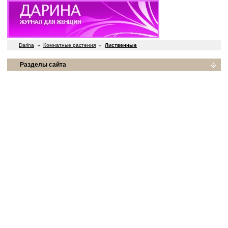
Darina
»
Комнатные растения
»
Лиственные
Разделы сайта