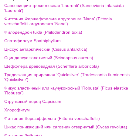
Сансевиерия трехполосная 'Laurenti' (Sansevieria trifasciata
'Laurenti')
Фиттония Фершаффельта argyroneura 'Nana' (Fittonia
verschaffeltii argyroneura 'Nana')
Филодендрон tuxla (Philodendron tuxla)
Спатифиллум Spathiphyllum
Циссус антарктический (Cissus antarctica)
Сциндапсус золотистый (Scindapsus aureus)
Шеффлера древовидная (Schefflera arboricola)
Традесканция приречная 'Quicksilver' (Tradescantia fluminensis
'Quicksilver')
Фикус эластичный или каучуконосный 'Robusta' (Ficus elastika
'Robusta')
Стручковый перец Capsicum
Хлорофитум
Фиттония Вершаффельта (Fittonia verschaffeltii)
Цикас поникающий или саговник отвернутый (Cycas revoluta)
Фиттония (Fittonia)