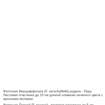
Фиттония Вершаффельта (F. verschaffeltii) родина - Перу.
Листовая пластинка до 10 см длиной оливково-зеленого цвета с
красными жилками.
Фиттония Персей (F. pearcei) -листовая пластинка до 5 см