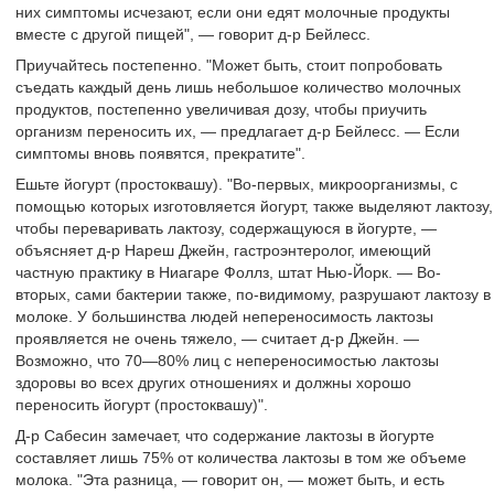
них симптомы исчезают, если они едят молочные продукты
вместе с другой пищей", — говорит д-р Бейлесс.
Приучайтесь постепенно. "Может быть, стоит попробовать
съедать каждый день лишь небольшое количество молочных
продуктов, постепенно увеличивая дозу, чтобы приучить
организм переносить их, — предлагает д-р Бейлесс. — Если
симптомы вновь появятся, прекратите".
Ешьте йогурт (простоквашу). "Во-первых, микроорганизмы, с
помощью которых изготовляется йогурт, также выделяют лактозу,
чтобы переваривать лактозу, содержащуюся в йогурте, —
объясняет д-р Нареш Джейн, гастроэнтеролог, имеющий
частную практику в Ниагаре Фоллз, штат Нью-Йорк. — Во-
вторых, сами бактерии также, по-видимому, разрушают лактозу в
молоке. У большинства людей непереносимость лактозы
проявляется не очень тяжело, — считает д-р Джейн. —
Возможно, что 70—80% лиц с непереносимостью лактозы
здоровы во всех других отношениях и должны хорошо
переносить йогурт (простоквашу)".
Д-р Сабесин замечает, что содержание лактозы в йогурте
составляет лишь 75% от количества лактозы в том же объеме
молока. "Эта разница, — говорит он, — может быть, и есть