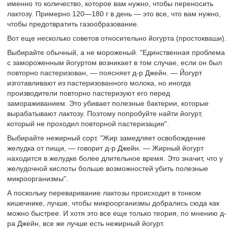
именно то количество, которое вам нужно, чтобы переносить
лактозу. Примерно 120—180 г в день — это все, что вам нужно,
чтобы предотвратить газообразование.
Вот еще несколько советов относительно йогурта (простокваши).
Выбирайте обычный, а не мороженый. "Единственная проблема
с замороженным йогуртом возникает в том случае, если он был
повторно пастеризован, — поясняет д-р Джейн. — Йогурт
изготавливают из пастеризованного молока, но иногда
производители повторно пастеризуют его перед
замораживанием. Это убивает полезные бактерии, которые
вырабатывают лактозу. Поэтому попробуйте найти йогурт,
который не проходил повторной пастеризации".
Выбирайте нежирный сорт. "Жир замедляет освобождение
желудка от пищи, — говорит д-р Джейн. — Жирный йогурт
находится в желудке более длительное время. Это значит, что у
желудочной кислоты больше возможностей убить полезные
микроорганизмы".
А поскольку переваривание лактозы происходит в тонком
кишечнике, лучше, чтобы микроорганизмы добрались сюда как
можно быстрее. И хотя это все еще только теория, по мнению д-
ра Джейн, все же лучше есть нежирный йогурт.