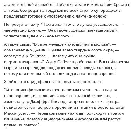
это метод проб и ошибок". Таблетки и капли можно приобрести в
аптеках без рецепта, тогда как по всей стране супермаркеты
предлагают готовое к употреблению лактейд-молоко.
Попробуйте пахту. "Пахта значительно лучше усваивается, —
уверяет д-р Джейн. — Она также содержит меньше жира и
холестерина, чем 2%-ное молоко".
А также сыры. "В сыре меньше лактозы, чем в молоке", —
объясняет д-р Джейн. "Лучше всего твердые сорта сыра, —
советует д-р Бейлесс, — потому что они лучше
ферментизированы". А д-р Сабесин добавляет: "В швейцарском
сыре или сыре чеддер содержатся лишь следы лактозы, и
потому они в меньшей степени подавляют пищеварение".
Знайте, что ацидофильные продукты не помогают.
"Хотя ацидофильные микроорганизмы очень полезны для
пищеварения, их колонии заселяют толстый кишечник, —
замечает д-р Джеффри Биллер, гастроэнтеролог из Центра
педиатрической гастроэнтерологии и питания в Бостоне, штат
Массачусетс. — Переваривание лактозы происходит в тонком
кишечнике, поэтому ацидофильные микроорганизмы растут
прямо на лактозе".