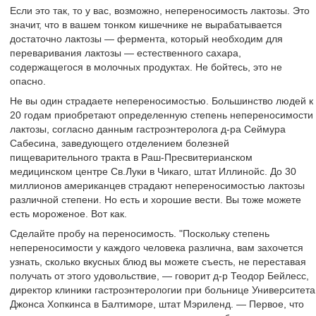
Если это так, то у вас, возможно, непереносимость лактозы. Это
значит, что в вашем тонком кишечнике не вырабатывается
достаточно лактозы — фермента, который необходим для
переваривания лактозы — естественного сахара,
содержащегося в молочных продуктах. Не бойтесь, это не
опасно.
Не вы один страдаете непереносимостью. Большинство людей к
20 годам приобретают определенную степень непереносимости
лактозы, согласно данным гастроэнтеролога д-ра Сеймура
Сабесина, заведующего отделением болезней
пищеварительного тракта в Раш-Пресвитерианском
медицинском центре Св.Луки в Чикаго, штат Иллинойс. До 30
миллионов американцев страдают непереносимостью лактозы
различной степени. Но есть и хорошие вести. Вы тоже можете
есть мороженое. Вот как.
Сделайте пробу на переносимость. "Поскольку степень
непереносимости у каждого человека различна, вам захочется
узнать, сколько вкусных блюд вы можете съесть, не переставая
получать от этого удовольствие, — говорит д-р Теодор Бейлесс,
директор клиники гастроэнтерологии при больнице Университета
Джонса Хопкинса в Балтиморе, штат Мэриленд. — Первое, что