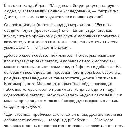
Ешьте его каждый день. "Мы давали йогурт регулярно группе
людей, участвовавших в одном исследовании, — говорит д-р
Джейн, — и заметили улучшение в их пищеварении".
Съедайте йогурт (простоквашу) до мороженого. "Если вы
съедите йогурт (простоквашу) за 5—15 минут до того, как
приступите к мороженому (или другим молочным продуктам),
возможно, что какие-то симптомы непереносимости лактозы
уменьшатся", — считает д-р Джейн.
Добавьте своей собственной лактозы. Некоторые компании
производят фермент лактозу и добавляют его к молоку, вы
можете также купить его сами в жидкой форме и добавить. На
основании исследования, проведенного д-ром Бейлессом и д-
ром Давидом Пейджем из Университета Джонса Хопкинса в
Балтиморе, штат Мэриленд, фирма "Лактейд" производит
таблетки, которые можно принимать, когда вы едите пищу,
содержащую лактозу. Несколько капель жидкой лактозы в 3/4 л
молока превращают молоко в безвредную жидкость с легким
сладким привкусом.
"Единственная проблема заключается в том, достаточно ли вы
добавляете лактозы, — говорит д-р Сабесин. — У каждого
человека степень непереносимости лактозы различна, поэтому