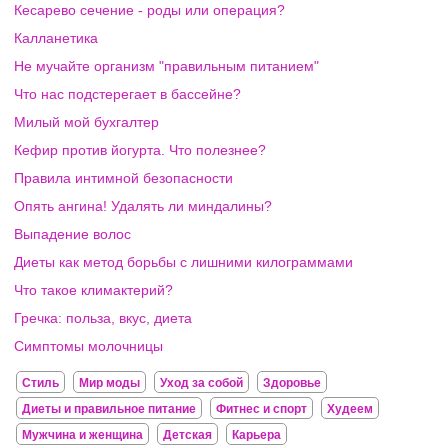
Кесарево сечение - роды или операция?
Калланетика
Не мучайте организм "правильным питанием"
Что нас подстерегает в бассейне?
Милый мой бухгалтер
Кефир против йогурта. Что полезнее?
Правила интимной безопасности
Опять ангина! Удалять ли миндалины?
Выпадение волос
Диеты как метод борьбы с лишними килограммами
Что такое климактерий?
Гречка: польза, вкус, диета
Симптомы молочницы
Стиль
Мир моды
Уход за собой
Здоровье
Диеты и правильное питание
Фитнес и спорт
Худеем
Мужчина и женщина
Детская
Карьера